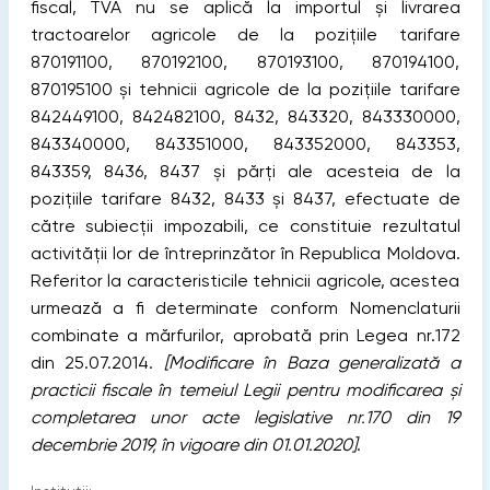
fiscal, TVA nu se aplică la importul şi livrarea
tractoarelor agricole de la poziţiile tarifare
870191100, 870192100, 870193100, 870194100,
870195100 şi tehnicii agricole de la poziţiile tarifare
842449100, 842482100, 8432, 843320, 843330000,
843340000, 843351000, 843352000, 843353,
843359, 8436, 8437 şi părţi ale acesteia de la
poziţiile tarifare 8432, 8433 şi 8437, efectuate de
către subiecţii impozabili, ce constituie rezultatul
activităţii lor de întreprinzător în Republica Moldova.
Referitor la caracteristicile tehnicii agricole, acestea
urmează a fi determinate conform Nomenclaturii
combinate a mărfurilor, aprobată prin Legea nr.172
din 25.07.2014.
[Modificare în Baza generalizată a
practicii fiscale în temeiul Legii pentru modificarea şi
completarea unor acte legislative nr.170 din 19
decembrie 2019, în vigoare din 01.01.2020]
.