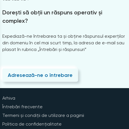
Dorești să obții un răspuns operativ și
complex?
Expediază-ne întrebarea ta și obține răspunsul experților
din domeniu în cel mai scurt timp, la adresa de e-mail sau
plasat în rubrica „Întrebări și răspunsuri”
Adresează-ne o întrebare
Arhiva
Întrebări frecvente
Termeni și condiții de utilizare a paginii
Politica de confidențialitate