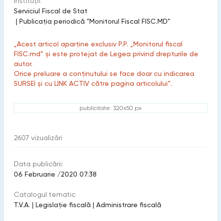
Instituții:
Serviciul Fiscal de Stat
|
Publicaţia periodică "Monitorul Fiscal FISC.MD"
„Acest articol aparține exclusiv P.P. „Monitorul fiscal
FISC.md” și este protejat de Legea privind drepturile de
autor.
Orice preluare a conținutului se face doar cu indicarea
SURSEI și cu LINK ACTIV către pagina articolului”.
publicitate: 320x50 px
2607
vizualizări
Data publicării:
06 Februarie /2020 07:38
Catalogul tematic
T.V.A.
|
Legislație fiscală
|
Administrare fiscală