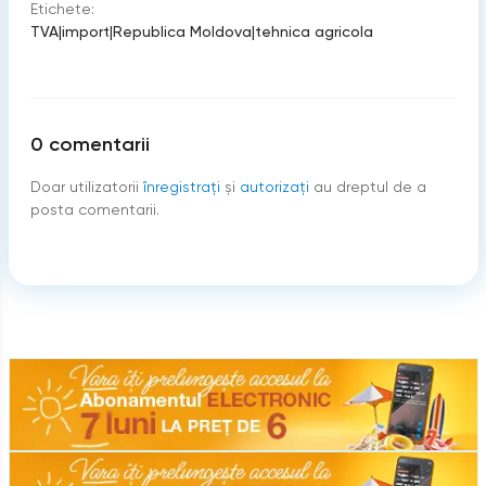
Etichete:
TVA
|
import
|
Republica Moldova
|
tehnica agricola
0
comentarii
Doar utilizatorii
înregistraţi
şi
autorizați
au dreptul de a
posta comentarii.