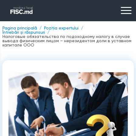
Pagina principală
Poziția expertului
Întrebări și răspunsuri
Налоговые обязательства по подоходному налогу в случае
вывода физическим лицом – нерезидентом доли в уставном
капитале ООО