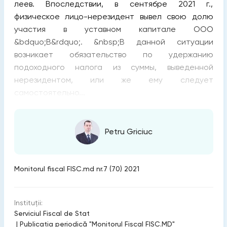
леев. Впоследствии, в сентябре 2021 г.,
физическое лицо-нерезидент вывел свою долю
участия в уставном капитале ООО
&bdquo;B&rdquo;. &nbsp;В данной ситуации
возникает обязательство по удержанию
подоходного налога из суммы, выведенной
нерезидентом, или же ему следует
самостоятельно...
Petru Griciuc
Monitorul fiscal FISC.md nr.7 (70) 2021
Instituții:
Serviciul Fiscal de Stat
|
Publicaţia periodică "Monitorul Fiscal FISC.MD"