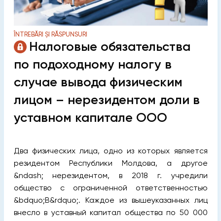
ÎNTREBĂRI ȘI RĂSPUNSURI
Налоговые обязательства
по подоходному налогу в
случае вывода физическим
лицом – нерезидентом доли в
уставном капитале ООО
Два физических лица, одно из которых является
резидентом Республики Молдова, а другое
&ndash; нерезидентом, в 2018 г. учредили
общество с ограниченной ответственностью
&bdquo;B&rdquo;. Каждое из вышеуказанных лиц
внесло в уставный капитал общества по 50 000