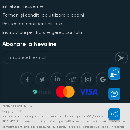
Întrebări frecvente
Termeni și condiții de utilizare a paginii
Politica de confidențialitate
Instrucțiuni pentru ștergerea contului
Abonare la Newsline
Versiunea site-lui: 1.0
Copyright 2021
Toate drepturile asupra site-ului monitorul.fisc.md aparțin P.P. „Monitorul Fiscal
FISC.MD”. Reproducerea integrală sau parțială a textelor sau a ilustrațiilor din orice
compartiment este posibilă numai cu acordul prealabil scris al publicației. Pirateria