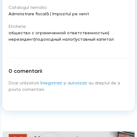
Catalogul tematic
Administrare fiscală
|
Impozitul pe venit
Etichete:
общество с ограниченной ответственностью
|
нерезидент
|
подоходный налог
|
уставный капитал
0
comentarii
Doar utilizatorii
înregistraţi
şi
autorizați
au dreptul de a
posta comentarii.