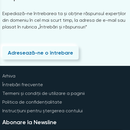
Expediază-ne întrebarea ta și obține răspunsul experților
din domeniu în cel mai scurt timp, la adresa de e-mail sau
plasat în rubrica „Întrebări și răspunsuri”
Adresează-ne o întrebare
Arhiva
Întrebări frecvente
Termeni și condiții de utilizare a paginii
Politica de confidențialitate
Instrucțiuni pentru ștergerea contului
Abonare la Newsline