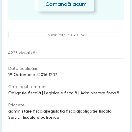
Comandă acum
publicitate: 320x50 px
4223
vizualizări
Data publicării:
19 Octombrie /2016 12:17
Catalogul tematic
Obligație fiscală
|
Legislație fiscală
|
Administrare fiscală
Etichete:
administare fiscala
|
legislația fiscala
|
obligaţie fiscală
|
Servicii fiscale electronice