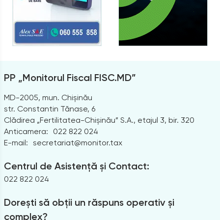
PP „Monitorul Fiscal FISC.MD”
MD-2005, mun. Chișinău
str. Constantin Tănase, 6
Clădirea „Fertilitatea-Chișinău” S.A., etajul 3, bir. 320
Anticamera:
022 822 024
E-mail:
secretariat@monitor.tax
Centrul de Asistență și Contact:
022 822 024
Dorești să obții un răspuns operativ și
complex?