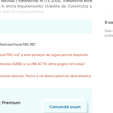
 Nistrului (Transnistria) nr.173/2005, Transnistria este
n limita împuternicirilor stabilite de Constituţia şi
le date în competenţa ei.
0
co
Doar u
posta
onitorul Fiscal FISC.MD"
fiscal FISC.md” și este protejat de Legea privind drepturile
dicarea SURSEI și cu LINK ACTIV către pagina articolului”.
ilizatorii abonați. Pentru a vă abona selectați abonamentul
 Premium
Comandă acum