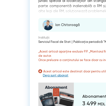
juridic special al localităţilor din stânga
parte componentă inalienabilă a RM şi, î
alte legi ale RM, soluţionează probleme
Ion Chitoroagă
Instituții:
Serviciul Fiscal de Stat
|
Publicaţia periodică "M
„Acest articol aparține exclusiv P.P. „Monitorul 
de autor.
Orice preluare a conținutului se face doar cu in
Acest articol este destinat doar pentru ut
Deja sunt abonat
Abonament
3 499
MDL