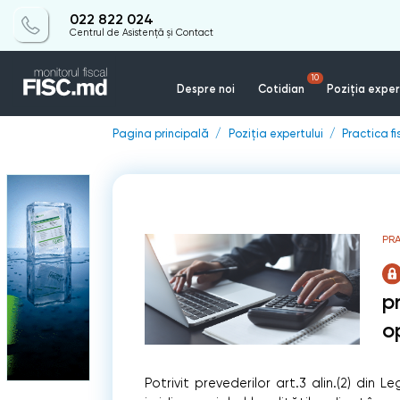
022 822 024
Centrul de Asistență și Contact
10
Despre noi
Cotidian
Poziția exper
Pagina principală
Poziția expertului
Practica f
PR
p
o
Potrivit prevederilor art.3 alin.(2) din 