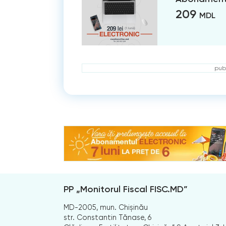
209
MDL
publ
PP „Monitorul Fiscal FISC.MD”
MD-2005, mun. Chișinău
str. Constantin Tănase, 6