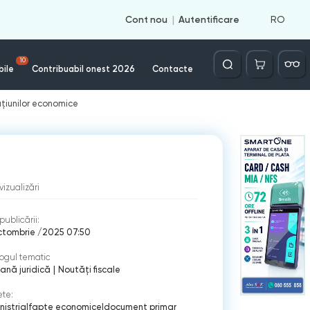
RO
Cont nou
Autentificare
Căutare
10
bile
Contribuabil onest 2026
Contacte
țiunilor economice
vizualizări
publicării:
ctombrie /2025 07:50
ogul tematic
ană juridică
|
Noutăți fiscale
ete:
nistria
|
fapte economice
|
document primar