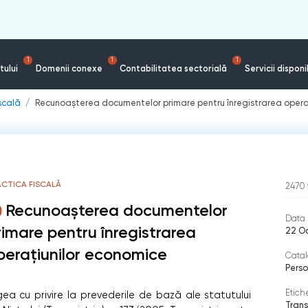
1
1
1
tului
Domenii conexe
Contabilitatea sectorială
Servicii disponi
iscală
Recunoașterea documentelor primare pentru înregistrarea opera
ACTICA FISCALĂ
2470
Recunoașterea documentelor
Data 
rimare pentru înregistrarea
22 O
perațiunilor economice
Catal
Perso
Etich
Legea cu privire la prevederile de bază ale statutului
Trans