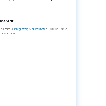
mentarii
tilizatorii
înregistraţi
şi
autorizați
au dreptul de a
 comentarii.