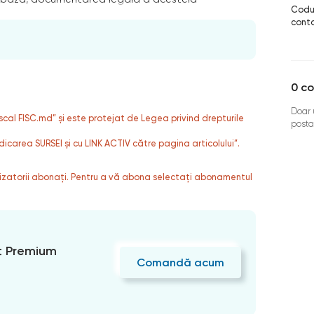
Codul
conta
0
co
Doar u
fiscal FISC.md” și este protejat de Legea privind drepturile
posta
dicarea SURSEI și cu LINK ACTIV către pagina articolului”.
ilizatorii abonați. Pentru a vă abona selectați abonamentul
 Premium
Comandă acum