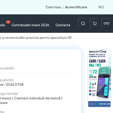
RO
Cont nou
Autentificare
Căutare
10
bile
Contribuabil onest 2026
Contacte
e și recomandări practice pentru specialiștii HR
vizualizări
publicării:
nie /2026 07:58
ogul tematic
 muncii
|
Contract individual de muncă
|
izare
ete: