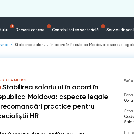
1
1
1
tului
Domenii conexe
Contabilitatea sectorială
Servicii disponi
uncii
Stabilirea salariului în acord în Republica Moldova: aspecte legal
ISLAȚIA MUNCII
5404
Stabilirea salariului în acord în
epublica Moldova: aspecte legale
Data 
05 Iu
i recomandări practice pentru
Catal
ecialiștii HR
Codul
Salar
Etich
de bază, documentarea legală a acesteia