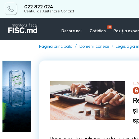
022 822 024
Centrul de Asistență și Contact
10
Despre noi
Cotidian
Poziția exper
Pagina principală
Domenii conexe
Legislația m
LEG
R
ș
sp
Remunerațiile suplimentare la salariu 