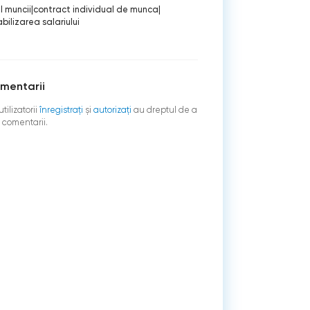
 muncii
|
contract individual de munca
|
bilizarea salariului
mentarii
tilizatorii
înregistraţi
şi
autorizați
au dreptul de a
 comentarii.