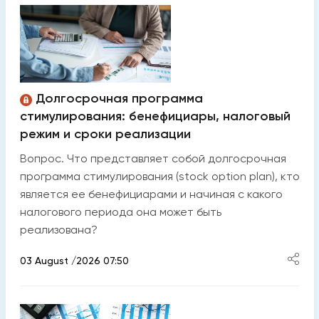
Долгосрочная программа
стимулирования: бенефициары, налоговый
режим и сроки реализации
Вопрос. Что представляет собой долгосрочная
программа стимулирования (stock option plan), кто
является ее бенефициарами и начиная с какого
налогового периода она может быть
реализована?
03 August /2026 07:50