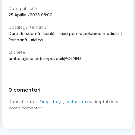
Data publicării:
25 Aprilie /2025 08:00
Catalogul tematic
Dare de seamă fiscală
|
Taxa pentru poluarea mediului
|
Persoană juridică
Etichete:
ambalaj
|
subiecți impozabili
|
POLMED
0
comentarii
Doar utilizatorii
înregistraţi
şi
autorizați
au dreptul de a
posta comentarii.