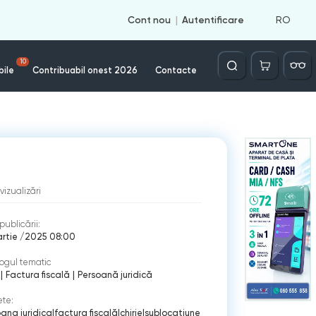
RO
Cont nou
Autentificare
Căutare
10
bile
Contribuabil onest 2026
Contacte
vizualizări
publicării:
artie /2025 08:00
ogul tematic
|
Factura fiscală
|
Persoană juridică
ete:
ana juridica
|
factura fiscală
|
chirie
|
sublocatiune