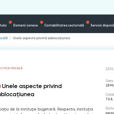
1
1
1
tului
Domenii conexe
Contabilitatea sectorială
Servicii disponi
iscală
Unele aspecte privind sublocațiunea
ACTICA FISCALĂ
2204
Data 
Unele aspecte privind
28 M
ublocațiunea
Catal
T.V.A.
Etich
pațiu de la instituție bugetară. Respectiv, instituția
perso