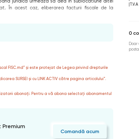
ana juridică urmează să dea în sublocatiune altei
|
T.V.A
iat. În acest caz, eliberarea facturii fiscale de la
0
co
Doar u
posta
fiscal FISC.md” și este protejat de Legea privind drepturile
dicarea SURSEI și cu LINK ACTIV către pagina articolului”.
ilizatorii abonați. Pentru a vă abona selectați abonamentul
 Premium
Comandă acum