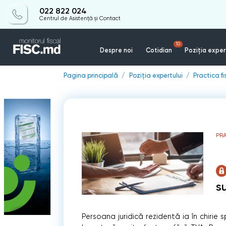
022 822 024
Centrul de Asistență și Contact
10
Despre noi
Cotidian
Poziția exper
Pagina principală
Poziția expertului
Practica f
PR
s
Persoana juridică rezidentă ia în chirie s