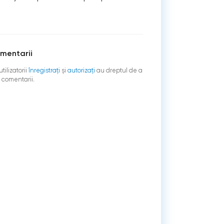
mentarii
tilizatorii
înregistraţi
şi
autorizați
au dreptul de a
 comentarii.