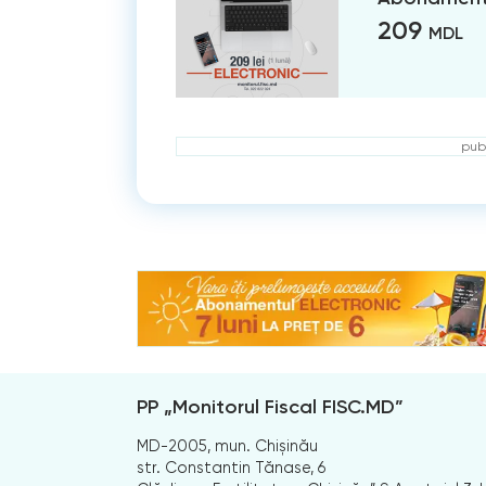
209
MDL
publ
PP „Monitorul Fiscal FISC.MD”
MD-2005, mun. Chișinău
str. Constantin Tănase, 6