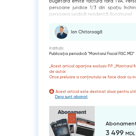
bugetară emite factura fără TVA. Perso
persoane juridice 1/3 din spațiu închir
persoana juridică rezidentă (locațiune)
Ion Chitoroagă
Instituții:
Publicaţia periodică "Monitorul Fiscal FISC.MD"
„Acest articol aparține exclusiv P.P. „Monitorul 
de autor.
Orice preluare a conținutului se face doar cu in
Acest articol este destinat doar pentru ut
Deja sunt abonat
Abonament
3 499
MDL