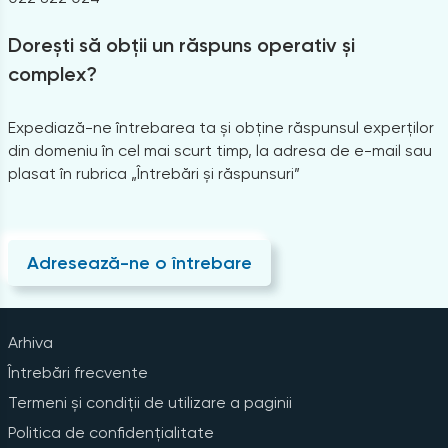
Dorești să obții un răspuns operativ și
complex?
Expediază-ne întrebarea ta și obține răspunsul experților
din domeniu în cel mai scurt timp, la adresa de e-mail sau
plasat în rubrica „Întrebări și răspunsuri”
Adresează-ne o întrebare
Arhiva
Întrebări frecvente
Termeni și condiții de utilizare a paginii
Politica de confidențialitate