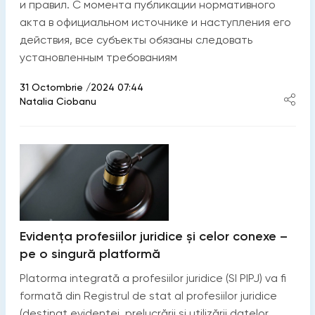
и правил. С момента публикации нормативного
акта в официальном источнике и наступления его
действия, все субъекты обязаны следовать
установленным требованиям
31 Octombrie /2024 07:44
Natalia Ciobanu
Evidența profesiilor juridice și celor conexe –
pe o singură platformă
Platorma integrată a profesiilor juridice (SI PIPJ) va fi
formată din Registrul de stat al profesiilor juridice
(destinat evidenței, prelucrării și utilizării datelor