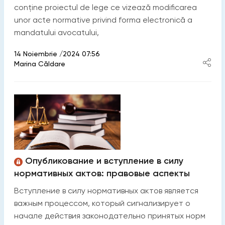
conține proiectul de lege ce vizează modificarea
unor acte normative privind forma electronică a
mandatului avocatului,
14 Noiembrie /2024 07:56
Marina Căldare
Опубликование и вступление в силу
нормативных актов: правовые аспекты
Вступление в силу нормативных актов является
важным процессом, который сигнализирует о
начале действия законодательно принятых норм