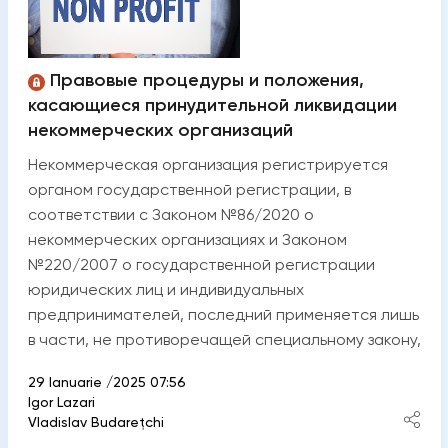
Правовые процедуры и положения,
касающиеся принудительной ликвидации
некоммерческих организаций
Некоммерческая организация регистрируется
органом государственной регистрации, в
соответствии с Законом №86/2020 о
некоммерческих организациях и Законом
№220/2007 о государственной регистрации
юридических лиц и индивидуальных
предпринимателей, последний применяется лишь
в части, не противоречащей специальному закону,
29 Ianuarie /2025 07:56
Igor Lazari
Vladislav Budarețchi