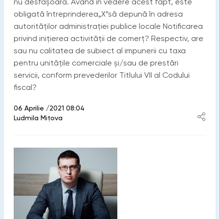
nu desfășoară. Având în vedere acest fapt, este
obligată întreprinderea„X”să depună în adresa
autorităţilor administraţiei publice locale Notificarea
privind iniţierea activităţii de comerţ? Respectiv, are
sau nu calitatea de subiect al impunerii cu taxa
pentru unitățile comerciale și/sau de prestări
servicii, conform prevederilor Titlului VII al Codului
fiscal?
06 Aprilie /2021 08:04
Ludmila Mițova