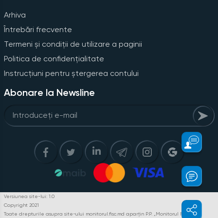
Arhiva
Întrebări frecvente
Termeni și condiții de utilizare a paginii
Politica de confidențialitate
Instrucțiuni pentru ștergerea contului
Abonare la Newsline
Versiunea site-lui: 1.0
Copyright 2021
Toate drepturile asupra site-ului monitorul.fisc.md aparțin P.P. „Monitorul Fiscal