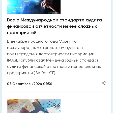
Все о Международном стандарте аудита
финансовой отчетности менее сложных
предприятий
В декабре прошлого года Совет по
международным стандартам аудита и
подтверждения достоверности информации
(IAASB) опубликовал Международный стандарт
аудита финансовой отчетности менее сложных
предприятий (ISA for LCE).
07 Octombrie /2024 07:56