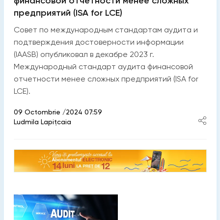
финансовой отчетности менее сложных
предприятий (ISA for LCE)
Совет по международным стандартам аудита и
подтверждения достоверности информации
(IAASB) опубликовал в декабре 2023 г.
Международный стандарт аудита финансовой
отчетности менее сложных предприятий (ISA for
LCE).
09 Octombrie /2024 07:59
Ludmila Lapițcaia