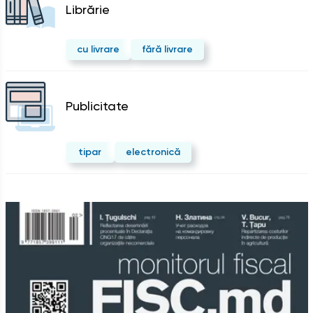
Librărie
cu livrare
fără livrare
Publicitate
tipar
electronică