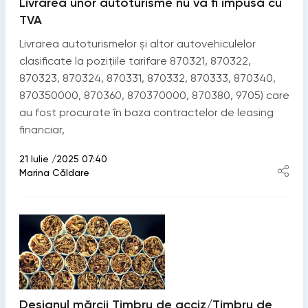
Livrarea unor autoturisme nu va fi impusă cu
TVA
Livrarea autoturismelor și altor autovehiculelor
clasificate la pozițiile tarifare 870321, 870322,
870323, 870324, 870331, 870332, 870333, 870340,
870350000, 870360, 870370000, 870380, 9705) care
au fost procurate în baza contractelor de leasing
financiar,
21 Iulie /2025 07:40
Marina Căldare
Designul mărcii Timbru de acciz/Timbru de