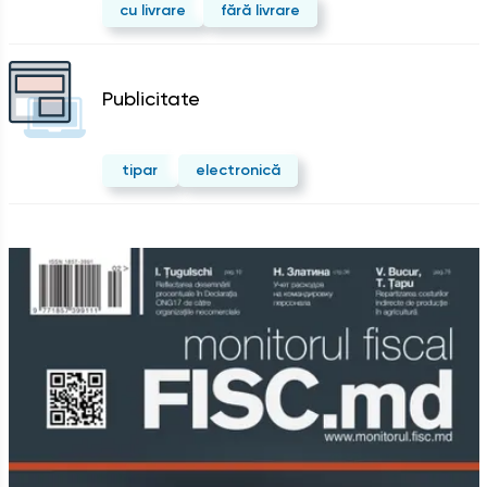
cu livrare
fără livrare
Publicitate
tipar
electronică