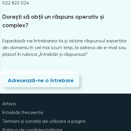
022 822 024
Dorești să obții un răspuns operativ și
complex?
Expediază-ne întrebarea ta și obține răspunsul experților
din domeniu în cel mai scurt timp, la adresa de e-mail sau
plasat în rubrica „Întrebări și răspunsuri”
Adresează-ne o întrebare
Arhiva
Întrebări frecvente
Termeni și condiții de utilizare a paginii
Politica de confidențialitate