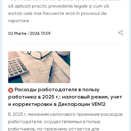
să aplicați practic prevederile legale și cum să
evitați cele mai frecvente erori în procesul de
raportare
02 Martie /2026 13:59
Расходы работодателя в пользу
работника в 2025 г.: налоговый режим, учет
и корректировки в Декларации VEN12
В 2025 г. механизм налогового признания расходов
работодателя, осуществляемых в пользу
работников, по-прежнему остается для