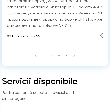
за налоговый период 2024 года, если в нем
работают 4 человека, из которых 3 – работники и
один учредитель - физическое лицо? Имеет ли ИП
право подать декларацию по форме UNIF21 или же
ему следует подать форму VEN12?
02 Iunie /2025 07:55
1
2
3
...
Servicii disponibile
Pentru comandă selectați serviciul dorit
din categorie