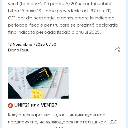
venit (forma VEN 12) pentru A/2024 contribuabilul
bifează boxa ”S - aplic prevederile art. 87 alin. (11)
CF”, dar din neatenție, a admis eroare la indicarea
perioadei fiscale pentru care se prezintă declarația
fiind indicată perioada fiscală a anului 2025.
12 Noiembrie /2025 07:50
Diana Rusu
UNIF21 или VEN12?
Какую декларацию подает индивидуальное
предприятие, не являющееся плательщиком НДС