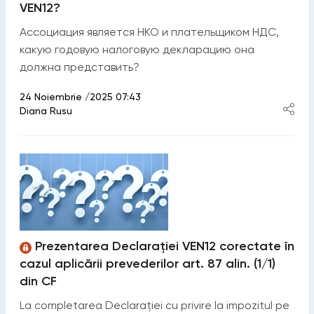
VEN12?
Ассоциация является НКО и плательщиком НДС,
какую годовую налоговую декларацию она
должна представить?
24 Noiembrie /2025 07:43
Diana Rusu
Prezentarea Declarației VEN12 corectate în
cazul aplicării prevederilor art. 87 alin. (1/1)
din CF
La completarea Declarației cu privire la impozitul pe