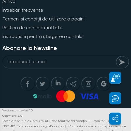
Arhiva
Întrebări frecvente
Termeni și condiții de utilizare a paginii
Politica de confidențialitate
Instrucțiuni pentru ștergerea contului
Abonare la Newsline
Versiunea site-lui: 1.0
Copyright 2021
Toate drepturile asupra site-ului monitorul.fisc.md aparțin P.P. „Monitorul Fiscal
FISC.MD”. Reproducerea integrală sau parțială a textelor sau a ilustrațiilor din orice