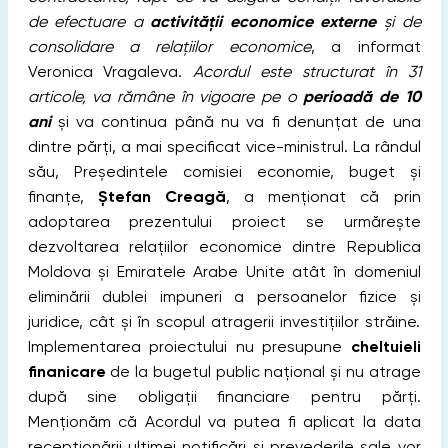
de efectuare a
activității economice externe
și de
consolidare a relațiilor economice
, a informat
Veronica Vragaleva.
Acordul este structurat în 31
articole, va rămâne în vigoare pe o
perioadă de 10
ani
și va continua până nu va fi denunțat de una
dintre părți, a mai specificat vice-ministrul. La rândul
său, Președintele comisiei economie, buget și
finanțe,
Ștefan Creagă
, a menționat că prin
adoptarea prezentului proiect se urmărește
dezvoltarea relațiilor economice dintre Republica
Moldova și Emiratele Arabe Unite atât în domeniul
eliminării dublei impuneri a persoanelor fizice și
juridice, cât și în scopul atragerii investițiilor străine.
Implementarea proiectului nu presupune
cheltuieli
finanicare
de la bugetul public național și nu atrage
după sine obligații financiare pentru părți.
Menționăm că Acordul va putea fi aplicat la data
recepționării ultimei notificări și prevederile sale vor