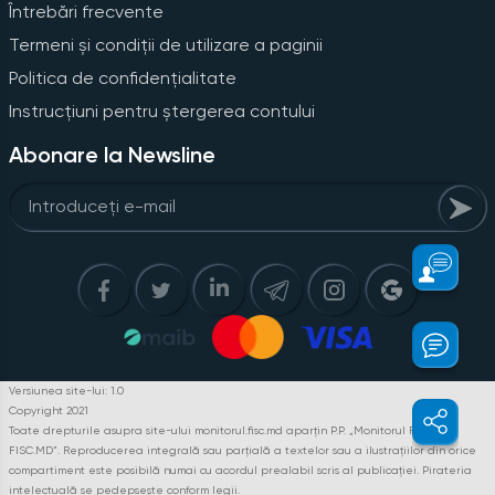
Întrebări frecvente
Termeni și condiții de utilizare a paginii
Politica de confidențialitate
Instrucțiuni pentru ștergerea contului
Abonare la Newsline
Versiunea site-lui: 1.0
Copyright 2021
Toate drepturile asupra site-ului monitorul.fisc.md aparțin P.P. „Monitorul Fiscal
FISC.MD”. Reproducerea integrală sau parțială a textelor sau a ilustrațiilor din orice
compartiment este posibilă numai cu acordul prealabil scris al publicației. Pirateria
intelectuală se pedepsește conform legii.