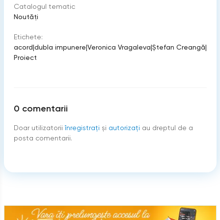
Catalogul tematic
Noutăți
Etichete:
acord
|
dubla impunere
|
Veronica Vragaleva
|
Ștefan Creangă
|
Proiect
0
comentarii
Doar utilizatorii
înregistraţi
şi
autorizați
au dreptul de a
posta comentarii.