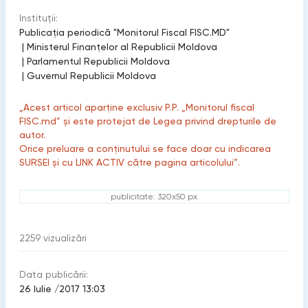
Instituții:
Publicaţia periodică "Monitorul Fiscal FISC.MD"
|
Ministerul Finanțelor al Republicii Moldova
|
Parlamentul Republicii Moldova
|
Guvernul Republicii Moldova
„Acest articol aparține exclusiv P.P. „Monitorul fiscal
FISC.md” și este protejat de Legea privind drepturile de
autor.
Orice preluare a conținutului se face doar cu indicarea
SURSEI și cu LINK ACTIV către pagina articolului”.
publicitate: 320x50 px
2259
vizualizări
Data publicării:
26 Iulie /2017 13:03