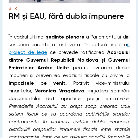
ȘTIRI
RM și EAU, fără dubla impunere
În cadrul ultimei
ședințe plenare
a Parlamentului din
sesiunea curentă a fost votat în lectură finală u
n
proiect de lege
ce prevede ratificarea
Acordului
dintre Guvernul Republicii Moldova și Guvernul
Emiratelor Arabe Unite
pentru evitarea dublei
impuneri și prevenirea evaziunii fiscale cu privire la
impozitele pe venit.
Potrivit vice-ministrului
Finanțelor,
Veronica Vragaleva,
inițiativa semnării
documentului dat aparține părții emirateze.
Prevederile Acordului au drept scop crearea unui
sistem fiscal ce va coordona activitățile statelor
contractante în vederea evitării dublei impuneri,
distribuirii drepturilor impunerii fiscale între statele
contractante, fapt ce va asigura condiții favorabile