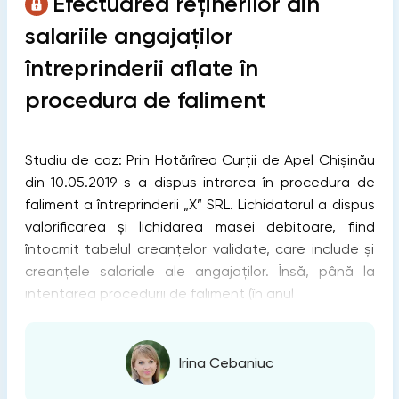
Efectuarea reţinerilor din
salariile angajaţilor
întreprinderii aflate în
procedura de faliment
Studiu de caz: Prin Hotărîrea Curţii de Apel Chişinău
din 10.05.2019 s-a dispus intrarea în procedura de
faliment a întreprinderii „X” SRL. Lichidatorul a dispus
valorificarea şi lichidarea masei debitoare, fiind
întocmit tabelul creanţelor validate, care include şi
creanţele salariale ale angajaţilor. Însă, până la
intentarea procedurii de faliment (în anul
Irina Cebaniuc