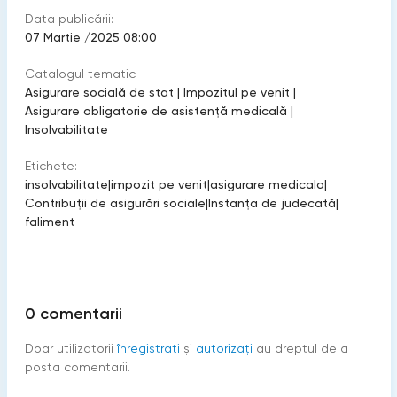
Data publicării:
07 Martie /2025 08:00
Catalogul tematic
Asigurare socială de stat
|
Impozitul pe venit
|
Asigurare obligatorie de asistenţă medicală
|
Insolvabilitate
Etichete:
insolvabilitate
|
impozit pe venit
|
asigurare medicala
|
Contribuţii de asigurări sociale
|
Instanța de judecată
|
faliment
0
comentarii
Doar utilizatorii
înregistraţi
şi
autorizați
au dreptul de a
posta comentarii.