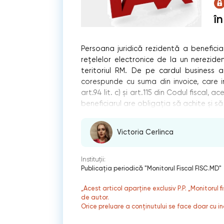
în
Persoana juridică rezidentă a beneficiat 
rețelelor electronice de la un nerezid
teritoriul RM. De pe cardul business 
corespunde cu suma din invoice, care in
art.94 lit. c) și art.115 din Codul fiscal, a
beneficiarul are obligația să achite și să 
Victoria Cerlinca
Instituții:
Publicaţia periodică "Monitorul Fiscal FISC.MD"
„Acest articol aparține exclusiv P.P. „Monitorul 
de autor.
Orice preluare a conținutului se face doar cu in