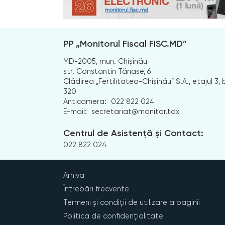
PP „Monitorul Fiscal FISC.MD”
MD-2005, mun. Chișinău
str. Constantin Tănase, 6
Clădirea „Fertilitatea-Chișinău” S.A., etajul 3, b
320
Anticamera:
022 822 024
E-mail:
secretariat@monitor.tax
Centrul de Asistență și Contact:
022 822 024
Arhiva
Întrebări frecvente
Termeni și condiții de utilizare a paginii
Politica de confidențialitate