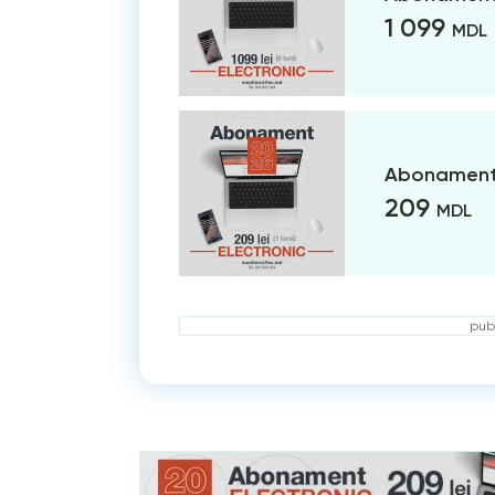
1 099
MDL
Abonament 
209
MDL
publ