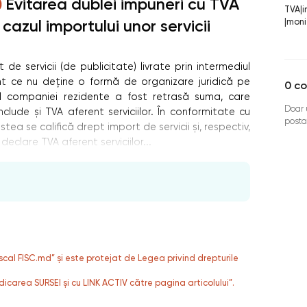
Evitarea dublei impuneri cu TVA
TVA
|
i
 cazul importului unor servicii
|
monit
de servicii (de publicitate) livrate prin intermediul
ent ce nu deține o formă de organizare juridică pe
0
co
al companiei rezidente a fost retrasă suma, care
Doar u
clude și TVA aferent serviciilor. În conformitate cu
posta
cestea se califică drept import de servicii și, respectiv,
declare TVA aferent serviciilor...
fiscal FISC.md” și este protejat de Legea privind drepturile
dicarea SURSEI și cu LINK ACTIV către pagina articolului”.