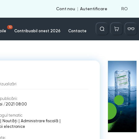
RO
Cont nou
Autentificare
Căutare
10
bile
Contribuabil onest 2026
Contacte
vizualizări
publicării:
ai /2021 08:00
ogul tematic
|
Noutăți
|
Administrare fiscală
|
cii electronice
ete: