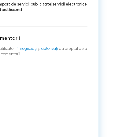
mport de servicii
|
publicitate
|
servicii electronice
orul.fisc.md
mentarii
tilizatorii
înregistraţi
şi
autorizați
au dreptul de a
 comentarii.