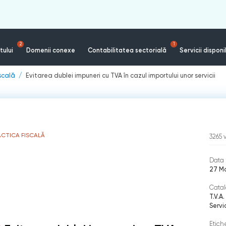
2
1
tului
Domenii conexe
Contabilitatea sectorială
Servicii disponi
iscală
Evitarea dublei impuneri cu TVA în cazul importului unor servicii
ACTICA FISCALĂ
3265
Data 
27 M
Catal
T.V.A.
Servi
Etich