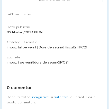
3968
vizualizări
Data publicării:
09 Martie /2023 08:06
Catalogul tematic
Impozitul pe venit
|
Dare de seamă fiscală
|
IPC21
Etichete:
impozit pe venit
|
dare de seamă
|
IPC21
0
comentarii
Doar utilizatorii
înregistraţi
şi
autorizați
au dreptul de a
posta comentarii.