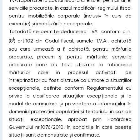
TVA raportate la costuri sau la cheltuieli pe mărfurile,
serviciile procurate, în cazul modificării regimului fiscal
pentru imobilizările corporale (inclusiv în curs de
execuție) şi imobilizările necorporale.
Totodată se permite deducerea TVA conform alin.
1
(8
) art.102 din Codul fiscal, sumele T.V.A., achitată
sau care urmează a fi achitată, pentru mărfurile
procurate, precum şi pentru mărfurile, serviciile
procurate care au fost utilizate la fabricarea
mărfurilor care în procesul activităţii de
întreprinzător au fost distruse ca urmare a situaţiilor
excepţionale, definite conform Regulamentului cu
privire la clasificarea situaţiilor excepţionale şi la
modul de acumulare şi prezentare a informaţiilor în
domeniul protecţiei populaţiei şi teritoriului în caz de
situaţii excepţionale, aprobat prin Hotărârea
Guvernului nr.1076/2010, în condiţiile în care aceste
situaţii sunt demonstrate şi confirmate.