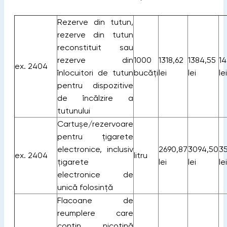
Rezerve din tutun,
rezerve din tutun
reconstituit sau
rezerve din
1000
1318,62
1384,55
14
ex. 2404
înlocuitori de tutun
bucăți
lei
lei
lei
pentru dispozitive
de încălzire a
tutunului
Cartușe/rezervoare
pentru țigarete
electronice, inclusiv
2690,87
3094,50
35
ex. 2404
litru
țigarete
lei
lei
lei
electronice de
unică folosinţă
Flacoane de
reumplere care
conţin nicotină