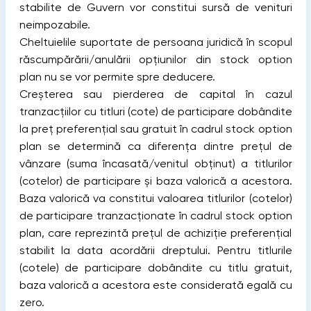
stabilite de Guvern vor constitui sursă de venituri
neimpozabile.
Cheltuielile suportate de persoana juridică în scopul
răscumpărării/anulării opțiunilor din stock option
plan nu se vor permite spre deducere.
Creşterea sau pierderea de capital în cazul
tranzacţiilor cu titluri (cote) de participare dobândite
la preţ preferenţial sau gratuit în cadrul stock option
plan se determină ca diferenţa dintre preţul de
vânzare (suma încasată/venitul obţinut) a titlurilor
(cotelor) de participare şi baza valorică a acestora.
Baza valorică va constitui valoarea titlurilor (cotelor)
de participare tranzacţionate în cadrul stock option
plan, care reprezintă preţul de achiziţie preferenţial
stabilit la data acordării dreptului. Pentru titlurile
(cotele) de participare dobândite cu titlu gratuit,
baza valorică a acestora este considerată egală cu
zero.