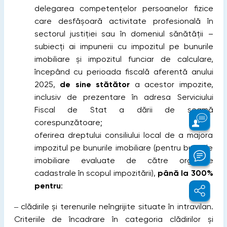
delegarea competențelor persoanelor fizice
care desfăşoară activitate profesională în
sectorul justiţiei sau în domeniul sănătăţii –
subiecți ai impunerii cu impozitul pe bunurile
imobiliare și impozitul funciar de calculare,
începând cu perioada fiscală aferentă anului
2025,
de sine stătător
a acestor impozite,
inclusiv de prezentare în adresa Serviciului
Fiscal de Stat a dării de seamă
corespunzătoare;
oferirea dreptului consiliului local de a majora
impozitul pe bunurile imobiliare (pentru bunurile
imobiliare evaluate de către organele
cadastrale în scopul impozitării),
până la 300%
pentru
:
‒ clădirile și terenurile neîngrijite situate în intravilan.
Criteriile de încadrare în categoria clădirilor și