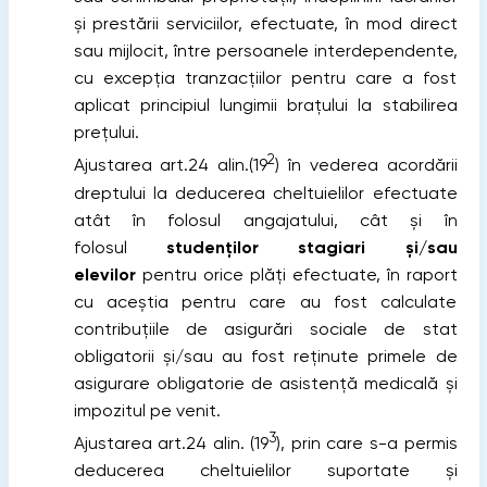
şi prestării serviciilor, efectuate, în mod direct
sau mijlocit, între persoanele interdependente,
cu excepţia tranzacţiilor pentru care a fost
aplicat principiul lungimii braţului la stabilirea
preţului.
2
Ajustarea art.24 alin.(19
) în vederea acordării
dreptului la deducerea cheltuielilor efectuate
atât în folosul angajatului, cât și în
folosul
studenților stagiari și/sau
elevilor
pentru orice plăți efectuate, în raport
cu aceștia pentru care au fost calculate
contribuțiile de asigurări sociale de stat
obligatorii și/sau au fost reținute primele de
asigurare obligatorie de asistență medicală și
impozitul pe venit.
3
Ajustarea art.24 alin. (19
), prin care s-a permis
deducerea cheltuielilor suportate şi