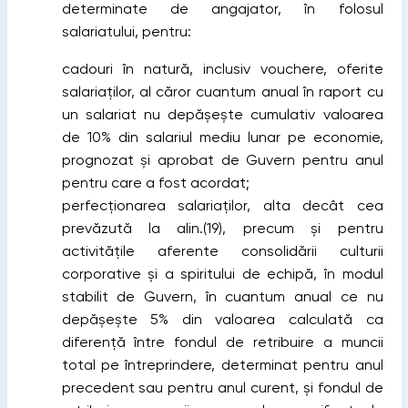
determinate de angajator, în folosul
salariatului, pentru:
cadouri în natură, inclusiv vouchere, oferite
salariaţilor, al căror cuantum anual în raport cu
un salariat nu depăşeşte cumulativ valoarea
de 10% din salariul mediu lunar pe economie,
prognozat şi aprobat de Guvern pentru anul
pentru care a fost acordat;
perfecţionarea salariaţilor, alta decât cea
prevăzută la alin.(19), precum şi pentru
activităţile aferente consolidării culturii
corporative şi a spiritului de echipă, în modul
stabilit de Guvern, în cuantum anual ce nu
depăşeşte 5% din valoarea calculată ca
diferenţă între fondul de retribuire a muncii
total pe întreprindere, determinat pentru anul
precedent sau pentru anul curent, şi fondul de