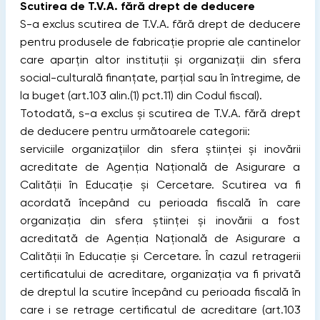
Scutirea de T.V.A. fără drept de deducere
S-a exclus scutirea de T.V.A. fără drept de deducere
pentru produsele de fabricație proprie ale cantinelor
care aparţin altor instituţii şi organizaţii din sfera
social-culturală finanţate, parţial sau în întregime, de
la buget (art.103 alin.(1) pct.11) din Codul fiscal).
Totodată, s-a exclus și scutirea de T.V.A. fără drept
de deducere pentru următoarele categorii:
serviciile organizaţiilor din sfera științei şi inovării
acreditate de Agenţia Naţională de Asigurare a
Calităţii în Educaţie şi Cercetare. Scutirea va fi
acordată începând cu perioada fiscală în care
organizaţia din sfera științei şi inovării a fost
acreditată de Agenţia Naţională de Asigurare a
Calităţii în Educaţie şi Cercetare. În cazul retragerii
certificatului de acreditare, organizaţia va fi privată
de dreptul la scutire începând cu perioada fiscală în
care i se retrage certificatul de acreditare (art.103