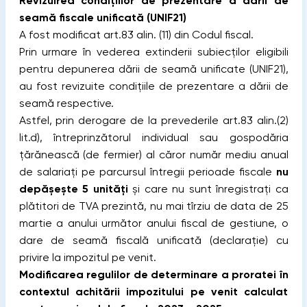
Revizuirea condițiilor de prezentare a dării de
seamă fiscale unificată (UNIF21)
A fost modificat art.83 alin. (11) din Codul fiscal.
Prin urmare în vederea extinderii subiecților eligibili
pentru depunerea dării de seamă unificate (UNIF21),
au fost revizuite condițiile de prezentare a dării de
seamă respective.
Astfel, prin derogare de la prevederile art.83 alin.(2)
lit.d), întreprinzătorul individual sau gospodăria
ţărănească (de fermier) al căror număr mediu anual
de salariaţi pe parcursul întregii perioade fiscale
nu
depăşeşte 5 unităţi
şi care nu sunt înregistraţi ca
plătitori de TVA prezintă, nu mai tîrziu de data de 25
martie a anului următor anului fiscal de gestiune, o
dare de seamă fiscală unificată (declaraţie) cu
privire la impozitul pe venit.
Modificarea regulilor de determinare a proratei în
contextul achitării impozitului pe venit calculat