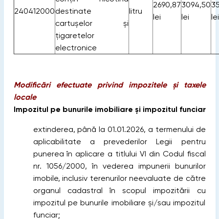
2690,87
3094,50
35
240412000
destinate
litru
lei
lei
lei
cartușelor şi
țigaretelor
electronice
Modificări efectuate privind impozitele și taxele
locale
Impozitul pe bunurile imobiliare și impozitul funciar
extinderea, până la 01.01.2026, a termenului de
aplicabilitate a prevederilor Legii pentru
punerea în aplicare a titlului VI din Codul fiscal
nr. 1056/2000, în vederea impunerii bunurilor
imobile, inclusiv terenurilor neevaluate de către
organul cadastral în scopul impozitării cu
impozitul pe bunurile imobiliare și/sau impozitul
funciar;