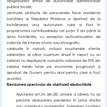
obligațiunilor emise de autoritățile administrației
publice locale;
veniturile obţinute de persoanele fizice rezidente
(cetăţeni ai Republicii Moldova şi apatrizi) de la
înstrăinarea unui autoturism care a fost în
proprietatea contribuabilului cel puţin 3 ani până la
data înstrăinării, cu excepţia autovehiculelor de
colecţie de interes istoric sau etnografic;
cadourile în natură, inclusiv voucherele oferite
salariaţilor, al căror cuantum anual în raport cu un
salariat nu depăşeşte cumulativ valoarea de 10% din
salariul mediu lunar pe economie, prognozat şi
aprobat de Guvern pentru anul pentru care a fost
acordat.
Revizuirea spectrului de cheltuieli deductibile
Ajustarea art.24 alin.(8), urmare a căreia, nu se
permite deducerea pierderilor în urma vînzării
sau schimbului proprietăţii, îndeplinirii lucrărilor