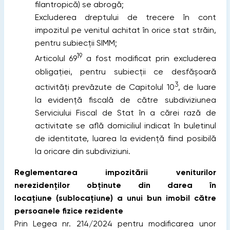
filantropică) se abrogă;
Excluderea dreptului de trecere în cont
impozitul pe venitul achitat în orice stat străin,
pentru subiecții SIMM;
19
Articolul 69
a fost modificat prin excluderea
obligației, pentru subiecții ce desfăşoară
3
activităţi prevăzute de Capitolul 10
, de luare
la evidenţă fiscală de către subdiviziunea
Serviciului Fiscal de Stat în a cărei rază de
activitate se află domiciliul indicat în buletinul
de identitate, luarea la evidență fiind posibilă
la oricare din subdiviziuni.
Reglementarea impozitării veniturilor
nerezidenților obținute din darea în
locațiune
(sublocațiune) a unui bun imobil către
persoanele fizice rezidente
Prin Legea nr. 214/2024 pentru modificarea unor