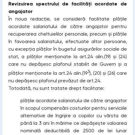
Revizuirea spectrului de facilități acordate de
angajator
În noua redacție, se consideră facilitate plăţile
acordate salariatului de către angajator pentru
recuperarea cheltuielilor personale, precum şi plăţile
în favoarea salariatului, efectuate altor persoane,
cu excepţia plăţilor în bugetul asigurărilor sociale de
stat, a plăţilor menţionate la art.24 alin.(19) şi (24)
care nu depăşesc plafonul stabilit de Guvern şi a
3
plăţilor menţionate la art.24 alin.(19
), (20) şi (26) care
nu depăşesc plafonul prevăzut de art.24.
Totodată, nu sunt tratate drept facilitate:
plățile acordate salariatului de către angajator
în scopul compensării costurilor pentru serviciile
alternative de îngrijire a copiilor cu vârsta de
până la 3 ani în mărime ce depăşeşte valoarea
nominală deductibilă de 2500 de lei lunar