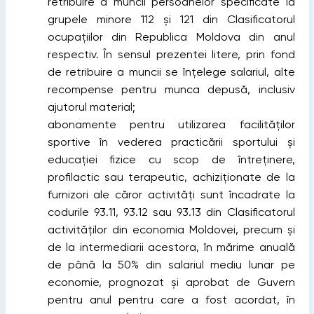
retribuire a muncii persoanelor specificate la
grupele minore 112 şi 121 din Clasificatorul
ocupaţiilor din Republica Moldova din anul
respectiv. În sensul prezentei litere, prin fond
de retribuire a muncii se înţelege salariul, alte
recompense pentru munca depusă, inclusiv
ajutorul material;
abonamente pentru utilizarea facilităţilor
sportive în vederea practicării sportului şi
educaţiei fizice cu scop de întreţinere,
profilactic sau terapeutic, achiziţionate de la
furnizori ale căror activităţi sunt încadrate la
codurile 93.11, 93.12 sau 93.13 din Clasificatorul
activităţilor din economia Moldovei, precum şi
de la intermediarii acestora, în mărime anuală
de până la 50% din salariul mediu lunar pe
economie, prognozat şi aprobat de Guvern
pentru anul pentru care a fost acordat, în