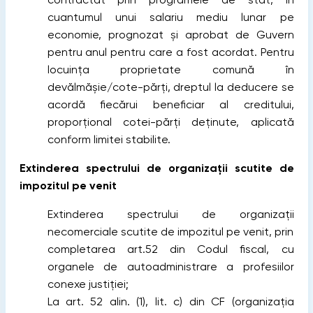
cuantumul unui salariu mediu lunar pe
economie, prognozat şi aprobat de Guvern
pentru anul pentru care a fost acordat. Pentru
locuinţa proprietate comună în
devălmăşie/cote-părţi, dreptul la deducere se
acordă fiecărui beneficiar al creditului,
proporţional cotei-părţi deţinute, aplicată
conform limitei stabilite.
Extinderea spectrului de organizații scutite de
impozitul pe venit
Extinderea spectrului de organizații
necomerciale scutite de impozitul pe venit, prin
completarea art.52 din Codul fiscal, cu
organele de autoadministrare a profesiilor
conexe justiției;
La art. 52 alin. (1), lit. c) din CF (organizaţia