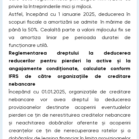
privire la întreprinderile mici şi mijlocii.
Astfel, începând cu 1 ianuarie 2025, deducerea în
scopuri fiscale a amortizării se admite în mărime de
până la 50%. Cealaltă parte a valorii mijlocului fix se
va amortiza liniar pe perioada duratei de
funcționare utilă.
Reglementarea dreptului la deducerea
reducerilor pentru pierderi la active şi la
angajamente condiţionate, calculate conform
IFRS de către organizațiile de creditare
nebancare
Începând cu 01.01.2025, organizațiile de creditare
nebancare vor avea dreptul la deducerea
provizioanelor destinate acoperirii eventualelor
pierderi ce ţin de nerestituirea creditelor nebancare
şi neachitarea dobânzilor aferente şi acoperirii
creanţelor ce ţin de nerecuperarea ratelor şi a
dobânzilor de leasing financiar în limita provizioanelor