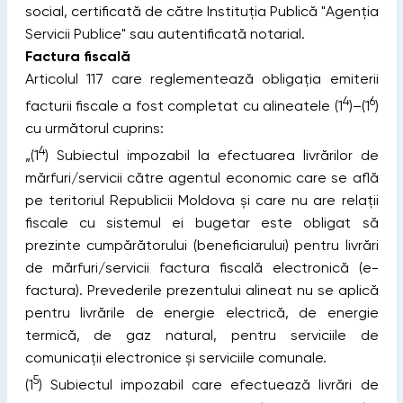
social, certificată de către Instituţia Publică "Agenţia
Servicii Publice" sau autentificată notarial.
Factura fiscală
Articolul 117 care reglementează obligația emiterii
4
6
facturii fiscale a fost completat cu alineatele (1
)–(1
)
cu următorul cuprins:
4
„(1
) Subiectul impozabil la efectuarea livrărilor de
mărfuri/servicii către agentul economic care se află
pe teritoriul Republicii Moldova şi care nu are relaţii
fiscale cu sistemul ei bugetar este obligat să
prezinte cumpărătorului (beneficiarului) pentru livrări
de mărfuri/servicii factura fiscală electronică (e-
factura). Prevederile prezentului alineat nu se aplică
pentru livrările de energie electrică, de energie
termică, de gaz natural, pentru serviciile de
comunicaţii electronice şi serviciile comunale.
5
(1
) Subiectul impozabil care efectuează livrări de