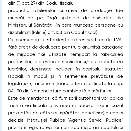
alin.(1) pct.27) din Codul fiscal).
producţia atelierelor curative de producţie (de
muncă) de pe lîngă spitalele de psihiatrie ale
Ministerului Sănătăţii, în care muncesc persoane cu
dizabilităţi ((alin.8) art.103 din Codul fiscal).
De asemenea se stabilește expres scutirea de T.VA.
fără drept de deducere pentru o anumită categorie
de mijloace fixe utilizate nemijlocit la fabricarea
produselor, la prestarea serviciilor şi/sau executarea
lucrărilor, destinate includerii în capitalul statutar
(social) în modul şi în termenele prevăzute de
legislaţie, și anume mijloacele fixe clasificate la cap.
84–90 din Nomenclatura combinată a mărfurilor.
Este de menționat, că furnizorii autohtoni vor aplica
facilitatea fiscală la livrarea mijloacelor fixe în cazul
prezentării de către cumpărător (beneficiar) a copiei
deciziei Instituţiei Publice "Agenţia Servicii Publice"
privind înregistrarea formării sau majorării capitalului