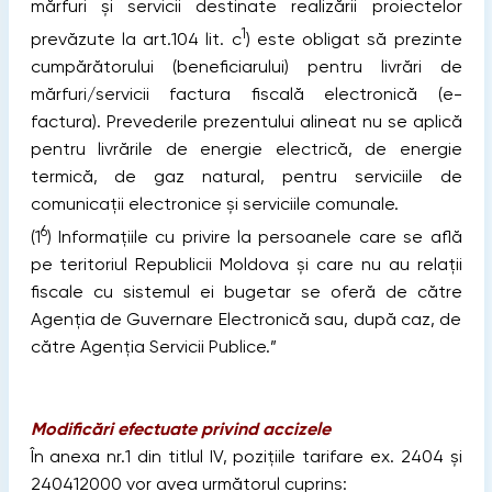
mărfuri şi servicii destinate realizării proiectelor
1
prevăzute la art.104 lit. c
) este obligat să prezinte
cumpărătorului (beneficiarului) pentru livrări de
mărfuri/servicii factura fiscală electronică (e-
factura). Prevederile prezentului alineat nu se aplică
pentru livrările de energie electrică, de energie
termică, de gaz natural, pentru serviciile de
comunicaţii electronice şi serviciile comunale.
6
(1
) Informaţiile cu privire la persoanele care se află
pe teritoriul Republicii Moldova şi care nu au relaţii
fiscale cu sistemul ei bugetar se oferă de către
Agenţia de Guvernare Electronică sau, după caz, de
către Agenţia Servicii Publice.”
Modificări efectuate privind accizele
În anexa nr.1 din titlul IV, poziţiile tarifare ex. 2404 şi
240412000 vor avea următorul cuprins: