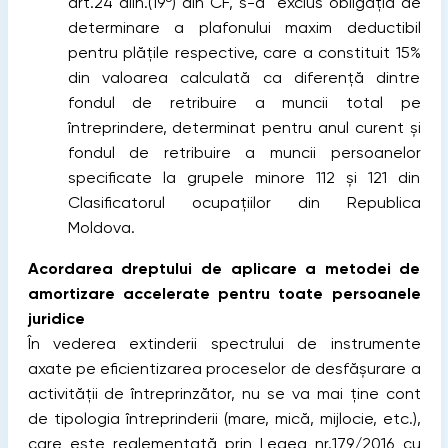
art.24 alin.(19
) din CF, s-a exclus obligația de
determinare a plafonului maxim deductibil
pentru plățile respective, care a constituit 15%
din valoarea calculată ca diferență dintre
fondul de retribuire a muncii total pe
întreprindere, determinat pentru anul curent și
fondul de retribuire a muncii persoanelor
specificate la grupele minore 112 şi 121 din
Clasificatorul ocupațiilor din Republica
Moldova.
Acordarea dreptului de aplicare a metodei de
amortizare accelerate pentru toate persoanele
juridice
În vederea extinderii spectrului de instrumente
axate pe eficientizarea proceselor de desfășurare a
activității de întreprinzător, nu se va mai ține cont
de tipologia întreprinderii (mare, mică, mijlocie, etc.),
care este reglementată prin Legea nr.179/2016 cu