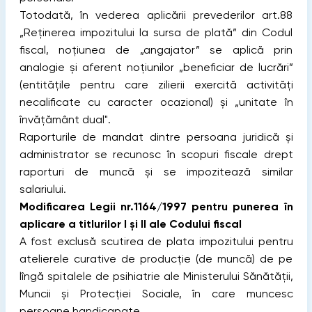
Totodată, în vederea aplicării prevederilor art.88
„Reținerea impozitului la sursa de plată” din Codul
fiscal, noțiunea de „angajator” se aplică prin
analogie şi aferent noțiunilor „beneficiar de lucrări”
(entitățile pentru care zilierii exercită activități
necalificate cu caracter ocazional) şi „unitate în
învățământ dual".
Raporturile de mandat dintre persoana juridică şi
administrator se recunosc în scopuri fiscale drept
raporturi de muncă şi se impozitează similar
salariului.
Modificarea Legii nr.1164/1997 pentru punerea în
aplicare a titlurilor I şi II ale Codului fiscal
A fost exclusă scutirea de plata impozitului pentru
atelierele curative de producţie (de muncă) de pe
lîngă spitalele de psihiatrie ale Ministerului Sănătăţii,
Muncii şi Protecţiei Sociale, în care muncesc
persoane handicapate.