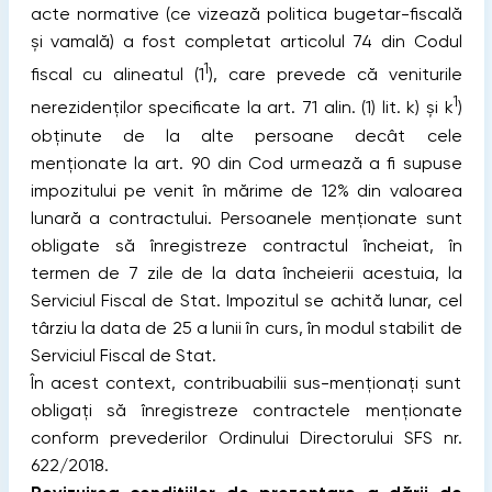
acte normative (ce vizează politica bugetar-fiscală
și vamală) a fost completat articolul 74 din Codul
1
fiscal cu alineatul (1
), care prevede că veniturile
1
nerezidenților specificate la art. 71 alin. (1) lit. k) și k
)
obținute de la alte persoane decât cele
menționate la art. 90 din Cod urmează a fi supuse
impozitului pe venit în mărime de 12% din valoarea
lunară a contractului. Persoanele menționate sunt
obligate să înregistreze contractul încheiat, în
termen de 7 zile de la data încheierii acestuia, la
Serviciul Fiscal de Stat. Impozitul se achită lunar, cel
târziu la data de 25 a lunii în curs, în modul stabilit de
Serviciul Fiscal de Stat.
În acest context, contribuabilii sus-menționați sunt
obligați să înregistreze contractele menționate
conform prevederilor Ordinului Directorului SFS nr.
622/2018.