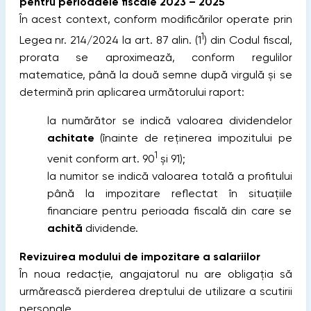
pentru perioadele fiscale 2023 – 2025
În acest context, conform modificărilor operate prin
1
Legea nr. 214/2024 la art. 87 alin. (1
) din Codul fiscal,
prorata se aproximează, conform regulilor
matematice, până la două semne după virgulă şi se
determină prin aplicarea următorului raport:
la numărător se indică valoarea dividendelor
achitate
(înainte de reţinerea impozitului pe
1
venit conform art. 90
şi 91);
la numitor se indică valoarea totală a profitului
până la impozitare reflectat în situaţiile
financiare pentru perioada fiscală din care se
achită
dividende.
Revizuirea modului de impozitare a salariilor
În noua redacție, angajatorul nu are obligaţia să
urmărească pierderea dreptului de utilizare a scutirii
personale.