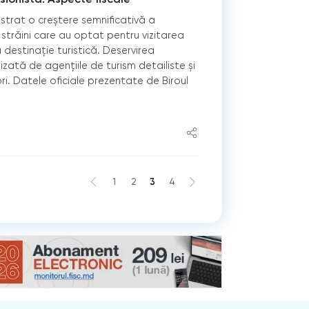
istrat o creștere semnificativă a
 străini care au optat pentru vizitarea
 destinație turistică. Deservirea
izată de agențiile de turism detailiste și
i. Datele oficiale prezentate de Biroul
1
2
3
4