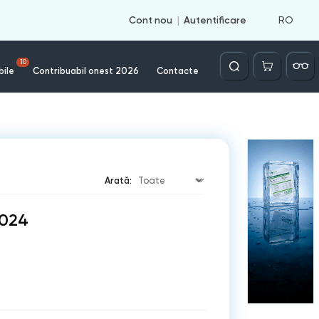
RO
Cont nou
Autentificare
Căutare
10
bile
Contribuabil onest 2026
Contacte
Arată:
2024