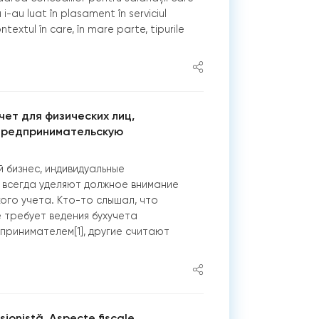
i-au luat în plasament în serviciul
ntextul în care, în mare parte, tipurile
чет для физических лиц,
предпринимательскую
 бизнес, индивидуальные
 всегда уделяют должное внимание
ого учета. Кто-то слышал, что
 требует ведения бухучета
принимателем[1], другие считают
sionistă. Aspecte fiscale