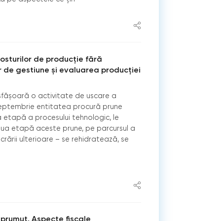
osturilor de producție fără
r de gestiune și evaluarea producției
sfășoară o activitate de uscare a
septembrie entitatea procură prune
a etapă a procesului tehnologic, le
oua etapă aceste prune, pe parcursul a
ucrării ulterioare – se rehidratează, se
prumut. Aspecte fiscale