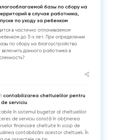
логооблагаемой базы по сбору на
ерриторий в случае работника,
пуске по уходу за ребенком
ится в частично оплачиваемом
ребенком до 3-х лет. При определении
азы по сбору на благоустройство
 включить данного работника в
сленность?
 contabilizarea cheltuielilor pentru
 de serviciu
bile în sistemul bugetar al cheltuielilor
nteres de serviciu constă în obținerea
surselor financiare cheltuite în scop de
dinea contabilizării acestor cheltuieli. În
a pe aspectele ce țin