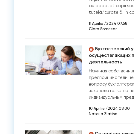
au adoptat copii sau 
tutelă/curatelă. În co
11 Aprilie /2024 07:58
Clara Sorocean
Бухгалтерский у
осуществляющих 
деятельность
Начиная собственный
предприниматели не
вопросу бухгалтерск
законодательство не
индивидуальным пред
10 Aprilie /2024 08:00
Natalia Zlatina
Deservirea excur