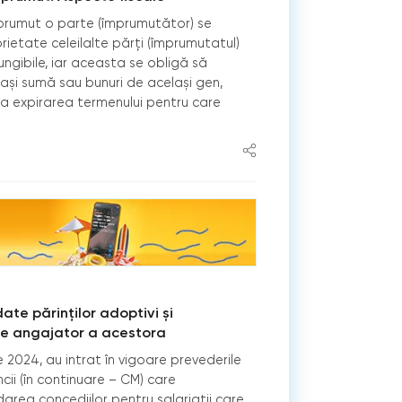
mprumut o parte (împrumutător) se
rietate celeilalte părţi (împrumutatul)
ungibile, iar aceasta se obligă să
eeași sumă sau bunuri de același gen,
 la expirarea termenului pentru care
ate părinților adoptivi și
e angajator a acestora
e 2024, au intrat în vigoare prevederile
cii (în continuare – CM) care
rea concediilor pentru salariații care