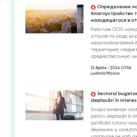
Определение на
благоустройство т
находящегося в от
Работник ООО наход
отпуске по уходу за 
налогооблагаемой б
территорий, следует
среднесписочную чи
12 Aprilie /2024 07:56
Ludmila Mițova
Sectorul bugetar:
deplasări în interes
Scopul evidenței conta
pentru deplasări în i
justificării tuturor re
deplasare și corectitu
continuare ne vom ax