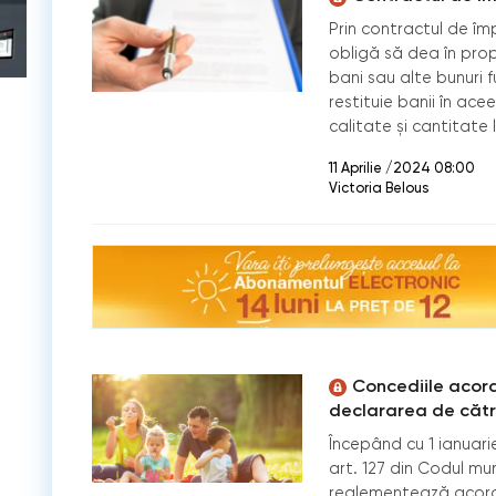
Prin contractul de î
obligă să dea în prop
bani sau alte bunuri f
restituie banii în ac
calitate şi cantitate
11 Aprilie /2024 08:00
Victoria Belous
Concediile acord
declararea de cătr
Începând cu 1 ianuari
art. 127 din Codul mun
reglementează acorda