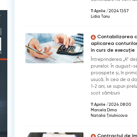
11 Aprilie /2024 13:57
Lidia Tonu
Contabilizarea c
aplicarea conturilo
în curs de execuție
Întreprinderea „A” de
prunelor. În august–
proaspete și, în prim
usucă. În cea de a d
1-2 ani, se supun prel
scot sâmburii
11 Aprilie /2024 08:00
Marcela Dima
Natalia Ţiriulnicova
Contractul de îm