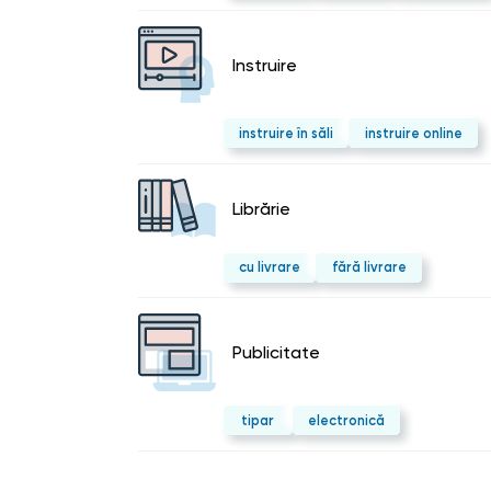
Instruire
instruire în săli
instruire online
Librărie
cu livrare
fără livrare
Publicitate
tipar
electronică