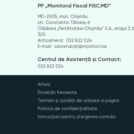
PP „Monitorul Fiscal FISC.MD”
MD-2005, mun. Chișinău
str. Constantin Tănase, 6
Clădirea „Fertilitatea-Chișinău” S.A., etajul 3, b
320
Anticamera:
022 822 024
E-mail:
secretariat@monitor.tax
Centrul de Asistență și Contact:
022 822 024
Arhiva
Întrebări frecvente
Termeni și condiții de utilizare a paginii
Politica de confidențialitate
Instrucțiuni pentru ștergerea contului