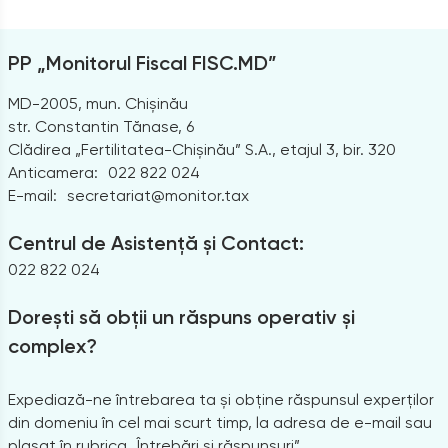
PP „Monitorul Fiscal FISC.MD”
MD-2005, mun. Chișinău
str. Constantin Tănase, 6
Clădirea „Fertilitatea-Chișinău” S.A., etajul 3, bir. 320
Anticamera:
022 822 024
E-mail:
secretariat@monitor.tax
Centrul de Asistență și Contact:
022 822 024
Dorești să obții un răspuns operativ și
complex?
Expediază-ne întrebarea ta și obține răspunsul experților
din domeniu în cel mai scurt timp, la adresa de e-mail sau
plasat în rubrica „Întrebări și răspunsuri”