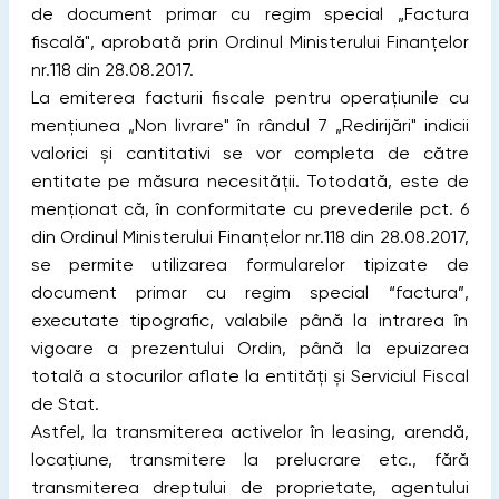
de document primar cu regim special „Factura
fiscală", aprobată prin Ordinul Ministerului Finanțelor
nr.118 din 28.08.2017.
La emiterea facturii fiscale pentru operațiunile cu
mențiunea „Non livrare" în rândul 7 „Redirijări" indicii
valorici și cantitativi se vor completa de către
entitate pe măsura necesității. Totodată, este de
menționat că, în conformitate cu prevederile pct. 6
din Ordinul Ministerului Finanțelor nr.118 din 28.08.2017,
se permite utilizarea formularelor tipizate de
document primar cu regim special “factura”,
executate tipografic, valabile până la intrarea în
vigoare a prezentului Ordin, până la epuizarea
totală a stocurilor aflate la entități și Serviciul Fiscal
de Stat.
Astfel, la transmiterea activelor în leasing, arendă,
locațiune, transmitere la prelucrare etc., fără
transmiterea dreptului de proprietate, agentului