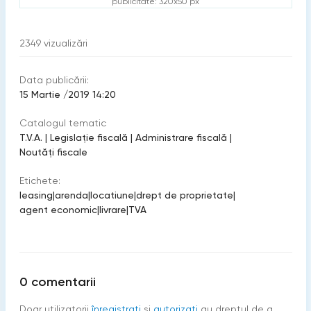
publicitate: 320x50 px
2349
vizualizări
Data publicării:
15 Martie /2019 14:20
Catalogul tematic
T.V.A.
|
Legislație fiscală
|
Administrare fiscală
|
Noutăți fiscale
Etichete:
leasing
|
arenda
|
locatiune
|
drept de proprietate
|
agent economic
|
livrare
|
TVA
0
comentarii
Doar utilizatorii
înregistraţi
şi
autorizați
au dreptul de a