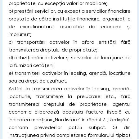
proprietate, cu excepţia valorilor mobiliare;
b) prestării serviciilor, cu excepţia serviciilor financiare
prestate de către instituţiile financiare, organizaţiile
de microfinanţare, asociaţiile de economii şi
împrumut;
c) transportării activelor în afara entităţii fără
transmiterea dreptului de proprietate;
d) achiziţionării activelor şi serviciilor de locaţiune de
la furnizori cetăţeni;
e) transmiterii activelor în leasing, arendă, locaţiune
sau cu drept de uzufruct.
Astfel, la transmiterea activelor în leasing, arendă,
locațiune, transmitere la prelucrare etc., fără
transmiterea dreptului de proprietate, agentul
economic eliberează acestuia factura fiscală cu
indicarea mențiunii „Non livrare" în rândul 7 „Redirijări",
conform prevederilor pct.15 subpct. 5) din
Instrucțiunea privind completarea formularului tipizat