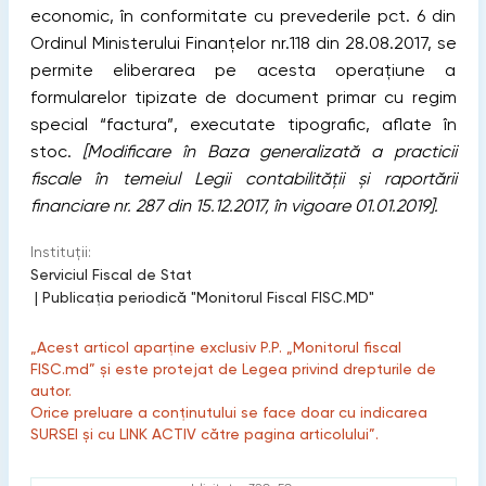
economic, în conformitate cu prevederile pct. 6 din
Ordinul Ministerului Finanțelor nr.118 din 28.08.2017, se
permite eliberarea pe acesta operațiune a
formularelor tipizate de document primar cu regim
special “factura”, executate tipografic, aflate în
stoc.
[Modificare în Baza generalizată a practicii
fiscale în temeiul Legii contabilității și raportării
financiare nr. 287 din 15.12.2017, în vigoare 01.01.2019].
Instituții:
Serviciul Fiscal de Stat
|
Publicaţia periodică "Monitorul Fiscal FISC.MD"
„Acest articol aparține exclusiv P.P. „Monitorul fiscal
FISC.md” și este protejat de Legea privind drepturile de
autor.
Orice preluare a conținutului se face doar cu indicarea
SURSEI și cu LINK ACTIV către pagina articolului”.