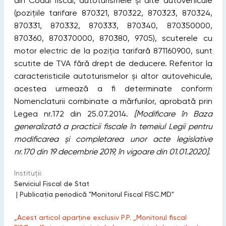
din Codul fiscal, autoturismele şi alte autovehicule
(poziţiile tarifare 870321, 870322, 870323, 870324,
870331, 870332, 870333, 870340, 870350000,
870360, 870370000, 870380, 9705), scuterele cu
motor electric de la poziţia tarifară 871160900, sunt
scutite de TVA fără drept de deducere. Referitor la
caracteristicile autoturismelor şi altor autovehicule,
acestea urmează a fi determinate conform
Nomenclaturii combinate a mărfurilor, aprobată prin
Legea nr.172 din 25.07.2014.
[Modificare în Baza
generalizată a practicii fiscale în temeiul Legii pentru
modificarea şi completarea unor acte legislative
nr.170 din 19 decembrie 2019, în vigoare din 01.01.2020]
.
Instituții:
Serviciul Fiscal de Stat
|
Publicaţia periodică "Monitorul Fiscal FISC.MD"
„Acest articol aparține exclusiv P.P. „Monitorul fiscal