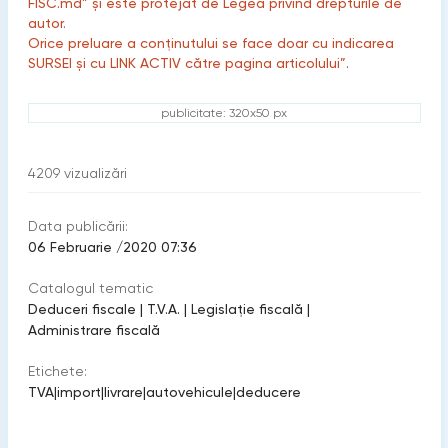
FISC.md” și este protejat de Legea privind drepturile de
autor.
Orice preluare a conținutului se face doar cu indicarea
SURSEI și cu LINK ACTIV către pagina articolului”.
publicitate: 320x50 px
4209
vizualizări
Data publicării:
06 Februarie /2020 07:36
Catalogul tematic
Deduceri fiscale
|
T.V.A.
|
Legislație fiscală
|
Administrare fiscală
Etichete:
TVA
|
import
|
livrare
|
autovehicule
|
deducere