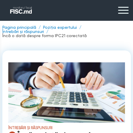
Pagina principală
Poziția expertului
Întrebări și răspunsuri
Încă o dată despre forma IPC21 corectată
ÎNTREBĂRI ȘI RĂSPUNSURI