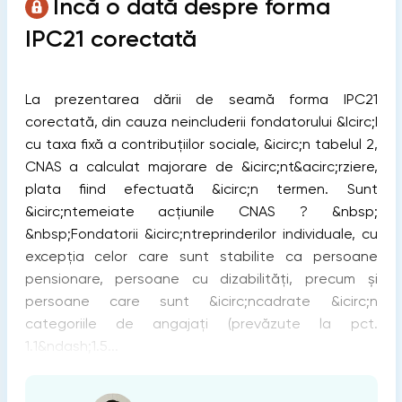
Încă o dată despre forma
IPC21 corectată
La prezentarea dării de seamă forma IPC21
corectată, din cauza neincluderii fondatorului &Icirc;I
cu taxa fixă a contribuțiilor sociale, &icirc;n tabelul 2,
CNAS a calculat majorare de &icirc;nt&acirc;rziere,
plata fiind efectuată &icirc;n termen. Sunt
&icirc;ntemeiate acțiunile CNAS ? &nbsp;
&nbsp;Fondatorii &icirc;ntreprinderilor individuale, cu
excepția celor care sunt stabilite ca persoane
pensionare, persoane cu dizabilități, precum și
persoane care sunt &icirc;ncadrate &icirc;n
categoriile de angajați (prevăzute la pct.
1.1&ndash;1.5...