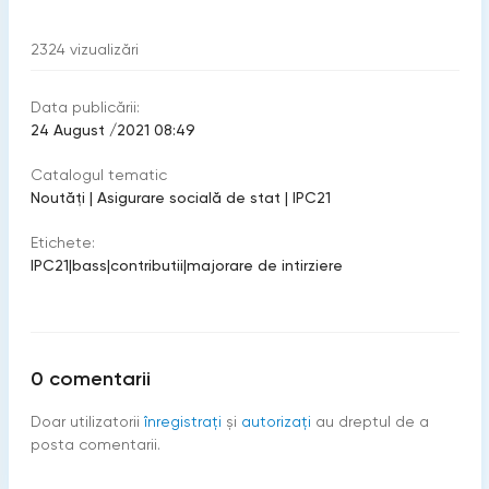
2324
vizualizări
Data publicării:
24 August /2021 08:49
Catalogul tematic
Noutăți
|
Asigurare socială de stat
|
IPC21
Etichete:
IPC21
|
bass
|
contributii
|
majorare de intirziere
0
comentarii
Doar utilizatorii
înregistraţi
şi
autorizați
au dreptul de a
posta comentarii.