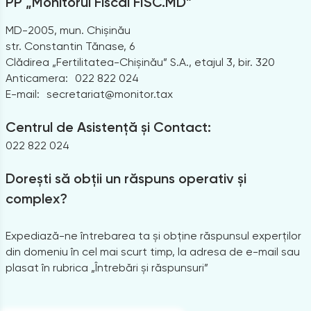
PP „Monitorul Fiscal FISC.MD”
MD-2005, mun. Chișinău
str. Constantin Tănase, 6
Clădirea „Fertilitatea-Chișinău” S.A., etajul 3, bir. 320
Anticamera:
022 822 024
E-mail:
secretariat@monitor.tax
Centrul de Asistență și Contact:
022 822 024
Dorești să obții un răspuns operativ și
complex?
Expediază-ne întrebarea ta și obține răspunsul experților
din domeniu în cel mai scurt timp, la adresa de e-mail sau
plasat în rubrica „Întrebări și răspunsuri”