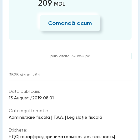
209
MDL
Comandă acum
publicitate: 320x50 px
3525
vizualizări
Data publicării:
13 August /2019 08:01
Catalogul tematic
Administrare fiscală
|
T.V.A.
|
Legislație fiscală
Etichete:
НДС
|
товар
|
предпринимательская деятельность
|