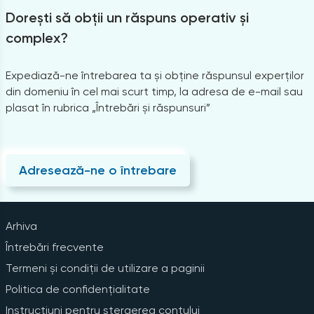
Dorești să obții un răspuns operativ și
complex?
Expediază-ne întrebarea ta și obține răspunsul experților
din domeniu în cel mai scurt timp, la adresa de e-mail sau
plasat în rubrica „Întrebări și răspunsuri”
Adresează-ne o întrebare
Arhiva
Întrebări frecvente
Termeni și condiții de utilizare a paginii
Politica de confidențialitate
Instrucțiuni pentru ștergerea contului