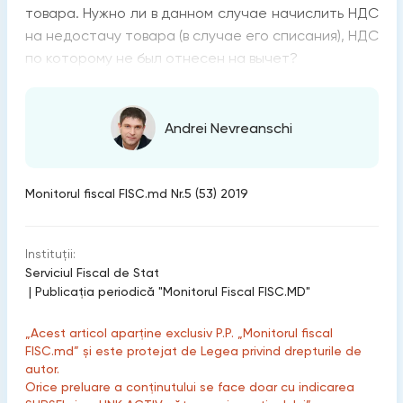
товара. Нужно ли в данном случае начислить НДС
на недостачу товара (в случае его списания), НДС
по которому не был отнесен на вычет?
Andrei Nevreanschi
Monitorul fiscal FISC.md Nr.5 (53) 2019
Instituții:
Serviciul Fiscal de Stat
|
Publicaţia periodică "Monitorul Fiscal FISC.MD"
„Acest articol aparține exclusiv P.P. „Monitorul fiscal
FISC.md” și este protejat de Legea privind drepturile de
autor.
Orice preluare a conținutului se face doar cu indicarea