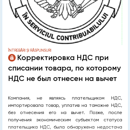
ÎNTREBĂRI ȘI RĂSPUNSURI
Корректировка НДС при
списании товара, по которому
НДС не был отнесен на вычет
Компания, не являясь плательщиком НДС,
импортировала товар, уплатив на таможне НДС,
без отнесения его на вычет. Позже, после
получения экономическим субъектом статуса
плательщика НДС, была обнаружена недостача