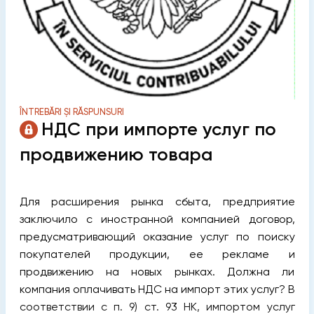
ÎNTREBĂRI ȘI RĂSPUNSURI
НДС при импорте услуг по
продвижению товара
Для расширения рынка сбыта, предприятие
заключило с иностранной компанией договор,
предусматривающий оказание услуг по поиску
покупателей продукции, ее рекламе и
продвижению на новых рынках. Должна ли
компания оплачивать НДС на импорт этих услуг? В
соответствии с п. 9) ст. 93 НК, импортом услуг