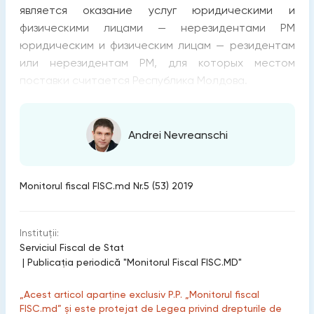
является оказание услуг юридическими и
физическими лицами — нерезидентами РМ
юридическим и физическим лицам — резидентам
или нерезидентам РМ, для которых местом
поставки считается Республика Молдова.
Andrei Nevreanschi
Monitorul fiscal FISC.md Nr.5 (53) 2019
Instituții:
Serviciul Fiscal de Stat
|
Publicaţia periodică "Monitorul Fiscal FISC.MD"
„Acest articol aparține exclusiv P.P. „Monitorul fiscal
FISC.md” și este protejat de Legea privind drepturile de