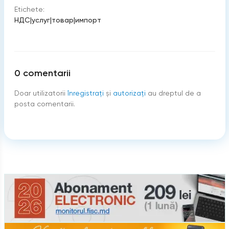
Etichete:
НДС
|
услуг
|
товар
|
импорт
0
comentarii
Doar utilizatorii
înregistraţi
şi
autorizați
au dreptul de a
posta comentarii.