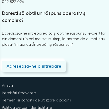
022 822 024
Dorești să obții un răspuns operativ și
complex?
Expediază-ne întrebarea ta și obține răspunsul experților
din domeniu în cel mai scurt timp, la adresa de e-mail sau
plasat în rubrica „Întrebări și răspunsuri”
Adresează-ne o întrebare
Arhiva
Întrebări frecvente
Termeni și condiții de utilizare a paginii
Politica de confidențialitate