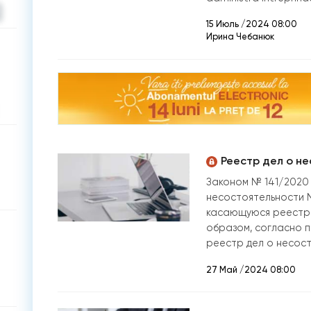
15 Июль /2024 08:00
Ирина Чебанюк
Реестр дел о н
Законом № 141/2020 
несостоятельности № 
касающуюся реестра
образом, согласно п
реестр дел о несост
27 Май /2024 08:00