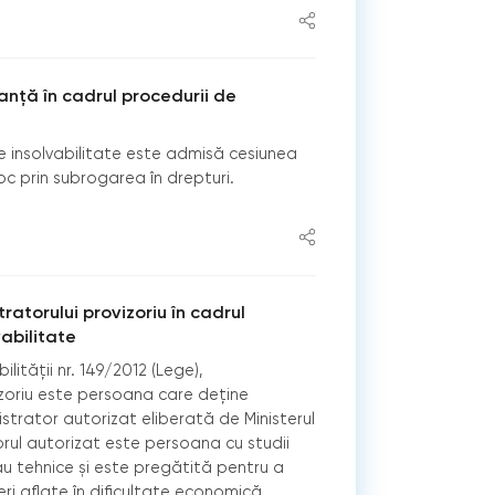
nță în cadrul procedurii de
de insolvabilitate este admisă cesiunea
oc prin subrogarea în drepturi.
ratorului provizoriu în cadrul
vabilitate
lității nr. 149/2012 (Lege),
izoriu este persoana care deține
strator autorizat eliberată de Ministerul
torul autorizat este persoana cu studii
au tehnice și este pregătită pentru a
eri aflate în dificultate economică.