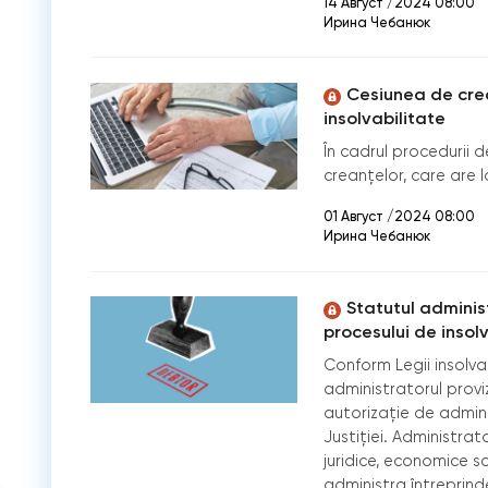
14 Август /2024 08:00
Ирина Чебанюк
Cesiunea de crea
insolvabilitate
În cadrul procedurii 
creanțelor, care are l
01 Август /2024 08:00
Ирина Чебанюк
Statutul administ
procesului de insol
Conform Legii insolvabi
administratorul prov
autorizație de admini
Justiției. Administra
juridice, economice s
administra întreprind