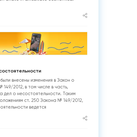
есостоятельности
были внесены изменения в Закон о
149/2012, в том числе в часть,
 дел о несостоятельности. Таким
оложениям ст. 250 Закона № 149/2012,
оятельности ведется