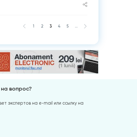
1
2
3
4
5
...
 на вопрос?
ет экспертов на e-mail или ссылку на