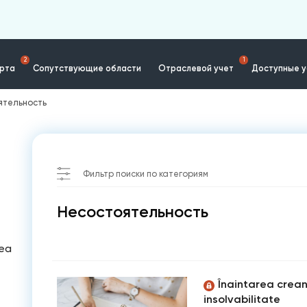
2
1
ерта
Сопутствующие области
Отраслевой учет
Доступные у
ятельность
Фильтр поиски по категориям
Несостоятельность
tea
Înaintarea crean
insolvabilitate