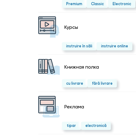
Premium
Classic
Electronic
Курсы
instruire în săli
instruire online
Kнижная полка
cu livrare
fără livrare
Реклама
tipar
electronică