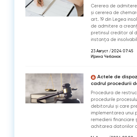
Cererea de admitere a
și cererea de chemare 
art. 19 din Legea inso
de admitere a creanţe
pretinsul creditor al d
instanţa de insolvabi
23 Август /2024 07:45
Ирина Чебанюк
Actele de dispoz
cadrul procedurii d
Procedura de restruct
procedurile procesului
debitorului și care p
implementarea unui p
remedierii financiare 
achitarea datoriilor 