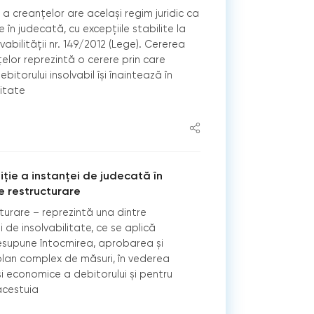
 creanţelor are același regim juridic ca
în judecată, cu excepţiile stabilite la
lvabilității nr. 149/2012 (Lege). Cererea
lor reprezintă o cerere prin care
ebitorului insolvabil își înaintează în
litate
iție a instanței de judecată în
e restructurare
urare – reprezintă una dintre
 de insolvabilitate, ce se aplică
resupune întocmirea, aprobarea și
lan complex de măsuri, în vederea
și economice a debitorului și pentru
acestuia