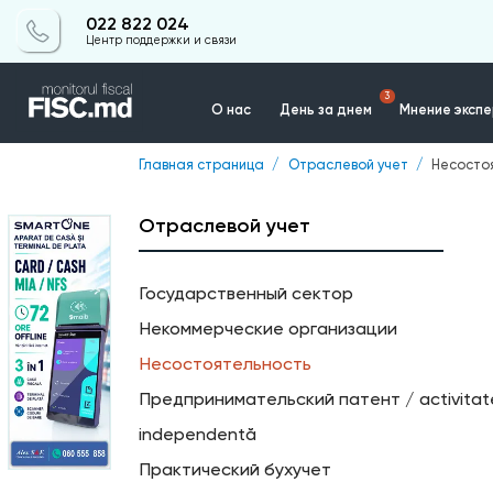
022 822 024
Центр поддержки и связи
3
О нас
День за днем
Мнение эксп
Главная страница
Отраслевой учет
Несосто
Контакты
Отраслевой учет
Государственный сектор
Некоммерческие организации
Несостоятельность
Предпринимательский патент / activita
independentă
Практический бухучет