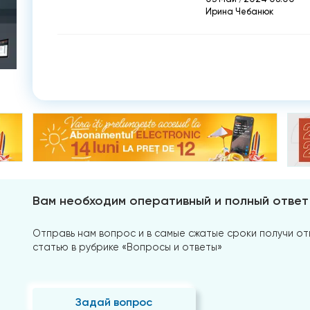
Ирина Чебанюк
Вам необходим оперативный и полный ответ
Отправь нам вопрос и в самые сжатые сроки получи отв
статью в рубрике «Вопросы и ответы»
Задай вопрос