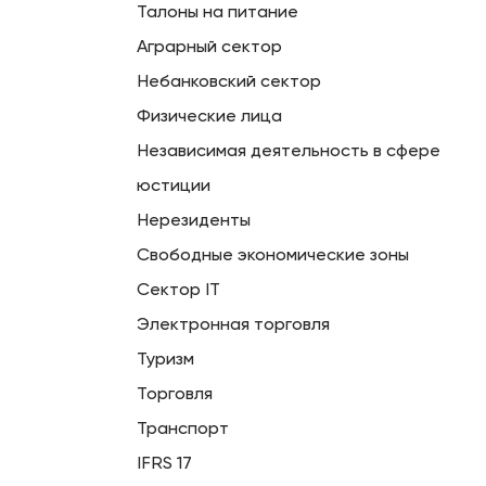
Талоны на питание
Аграрный сектор
Небанковский сектор
Физические лица
Независимая деятельность в сфере
юстиции
Нерезиденты
Свободные экономические зоны
Сектор IT
Электронная торговля
Туризм
Торговля
Транспорт
IFRS 17