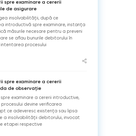
ii spre examinare a cererii
ile de asigurare
egea insolvabilității, după ce
a introductivă spre examinare, instanţa
lică măsurile necesare pentru a preveni
care se aflau bunurile debitorului în
intentarea procesului
ii spre examinare a cererii
oada de observație
pre examinare a cererii introductive,
 procesului devine verificarea
apt ce adeveresc existența sau lipsa
 a insolvabilității debitorului, invocat
le etapei respective