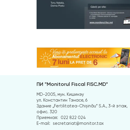
ПИ "Monitorul Fiscal FISC.MD"
MD-2005, мун. Кишинэу
ул. Константин Тэнасе, 6
Здание „Fertilitatea-Chișinău” S.A., 3-й этаж,
офис. 320
Приемная:
022 822 024
E-mail:
secretariat@monitor.tax