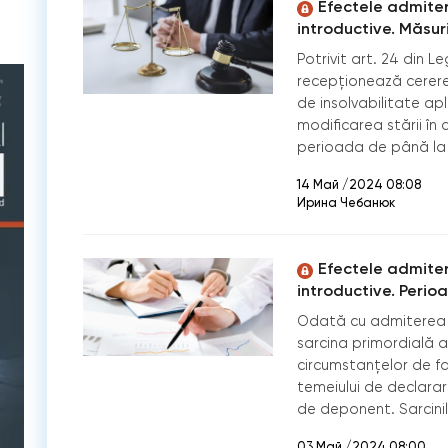
Efectele admiter
introductive. Măsur
Potrivit art. 24 din L
recepționează cerere
de insolvabilitate ap
modificarea stării în 
perioada de până la 
14 Май /2024 08:08
Ирина Чебанюк
Efectele admiter
introductive. Peri
Odată cu admiterea s
sarcina primordială a
circumstanțelor de f
temeiului de declarare
de deponent. Sarcini
03 Май /2024 08:00