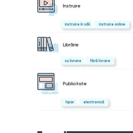
Instruire
instruire în săli
instruire online
Librărie
cu livrare
fără livrare
Publicitate
tipar
electronică