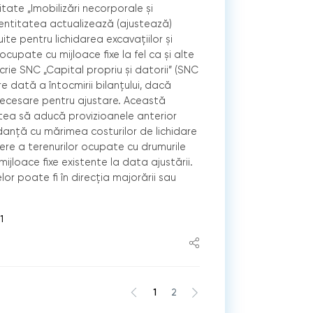
tate „Imobilizări necorporale și
 entitatea actualizează (ajustează)
ite pentru lichidarea excavațiilor și
ocupate cu mijloace fixe la fel ca și alte
rie SNC „Capital propriu și datorii” (SNC
re dată a întocmirii bilanțului, dacă
ecesare pentru ajustare. Această
tea să aducă provizioanele anterior
danță cu mărimea costurilor de lichidare
cere a terenurilor ocupate cu drumurile
ijloace fixe existente la data ajustării.
or poate fi în direcția majorării sau
1
1
2