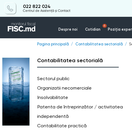
022 822 024
Centrul de Asistență și Contact
6
Despre noi
Cotidian
Poziția exper
Pagina principală
Contabilitatea sectorială
S
Contabilitatea sectorială
Sectorul public
Organizatii necomerciale
Insolvabilitate
Patenta de întreprinzător / activitatea
independentă
Contabilitate practică