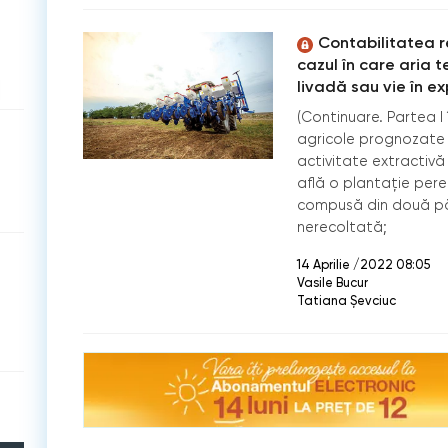
Contabilitatea re
cazul în care aria t
livadă sau vie în e
(Continuare. Partea I 
agricole prognozate 
activitate extractivă 
află o plantație pere
compusă din două păr
nerecoltată;
14 Aprilie /2022 08:05
Vasile Bucur
Tatiana Șevciuc