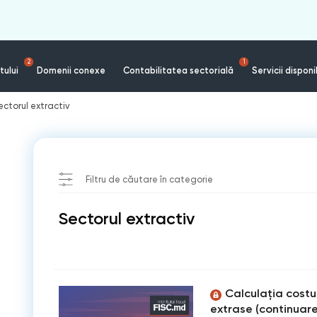
2
1
tului
Domenii conexe
Contabilitatea sectorială
Servicii disponi
ectorul extractiv
Filtru de căutare în categorie
Sectorul extractiv
Calculația costul
extrase (continuare