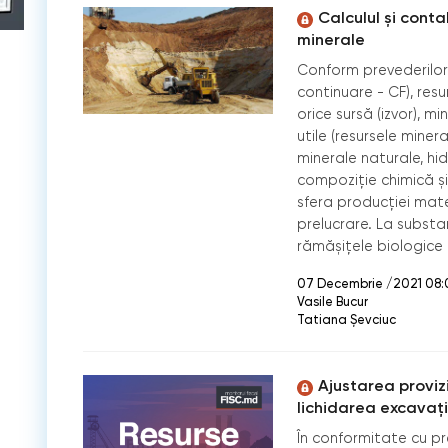
Calculul și conta
minerale
Conform prevederilor C
continuare - CF), res
orice sursă (izvor), mi
utile (resursele miner
minerale naturale, hi
compoziție chimică și 
sfera producției mate
prelucrare. La substan
rămășițele biologice (
07 Decembrie /2021 08:
Vasile Bucur
Tatiana Șevciuc
Ajustarea proviz
lichidarea excavații
În conformitate cu pr