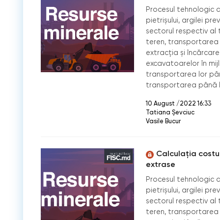
Procesul tehnologic de
pietrișului, argilei 
sectorul respectiv al
teren, transportarea 
extracția și încărcare
excavatoarelor în mij
transportarea lor pâ
transportarea până la
10 August /2022 16:33
Tatiana Șevciuc
Vasile Bucur
Calculația costul
extrase
Procesul tehnologic de
pietrișului, argilei 
sectorul respectiv al
teren, transportarea 