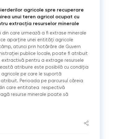
ierderilor agricole spre recuperare
uirea unui teren agricol ocupat cu
tru extracția resurselor minerale
i din care urmează a fi extrase minerale
 ce aparține unei entități agricole
 câmp, atunci prin hotărâre de Guvern
istrației publice locale, poate fi atribuit
te extractivă pentru a extrage resursele
eastă atribuire este posibilă cu condiția
r agricole pe care le suportă
 atribuit. Perioada pe parcursul căreia
 din care entitatea respectivă
ragă resurse minerale poate să