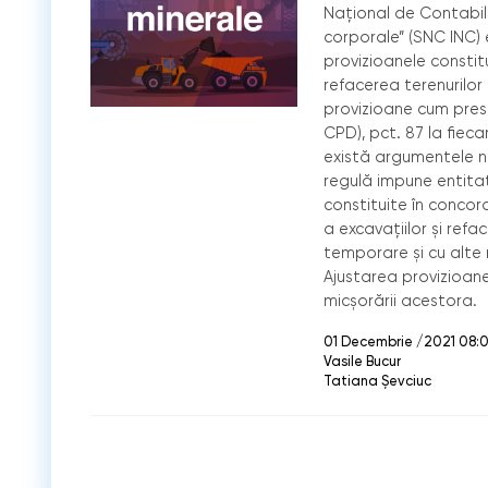
Național de Contabili
corporale” (SNC INC)
provizioanele constitu
refacerea terenurilor 
provizioane cum presc
CPD), pct. 87 la fieca
există argumentele n
regulă impune entita
constituite în concor
a excavațiilor și refa
temporare și cu alte m
Ajustarea provizioanel
micșorării acestora.
01 Decembrie /2021 08:0
Vasile Bucur
Tatiana Șevciuc