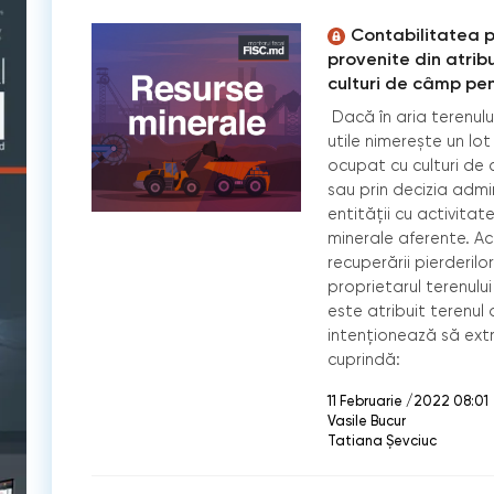
Contabilitatea p
provenite din atrib
culturi de câmp pen
Dacă în aria terenulu
utile nimerește un lot
ocupat cu culturi de
sau prin decizia admin
entității cu activita
minerale aferente. Ac
recuperării pierderilo
proprietarul terenului
este atribuit terenul
intenționează să ext
cuprindă:
11 Februarie /2022 08:01
Vasile Bucur
Tatiana Șevciuc