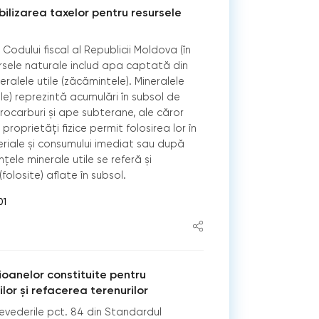
bilizarea taxelor pentru resursele
odului fiscal al Republicii Moldova (în
ursele naturale includ apa captată din
neralele utile (zăcămintele). Mineralele
ale) reprezintă acumulări în subsol de
drocarburi și ape subterane, ale căror
proprietăți fizice permit folosirea lor în
riale și consumului imediat sau după
țele minerale utile se referă și
folosite) aflate în subsol.
01
ioanelor constituite pentru
lor și refacerea terenurilor
evederile pct. 84 din Standardul