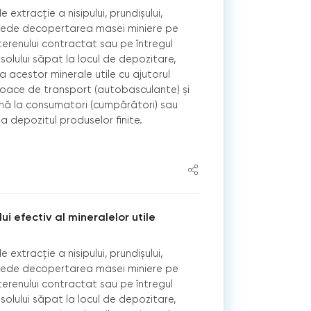
 extracție a nisipului, prundișului,
prevede decopertarea masei miniere pe
 terenului contractat sau pe întregul
solului săpat la locul de depozitare,
a acestor minerale utile cu ajutorul
loace de transport (autobasculante) și
nă la consumatori (cumpărători) sau
 depozitul produselor finite.
ui efectiv al mineralelor utile
 extracție a nisipului, prundișului,
prevede decopertarea masei miniere pe
 terenului contractat sau pe întregul
solului săpat la locul de depozitare,