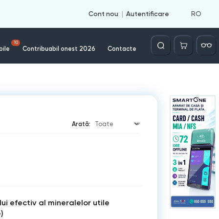
RO
Cont nou
Autentificare
Căutare
10
bile
Contribuabil onest 2026
Contacte
Arată:
ui efectiv al mineralelor utile
)