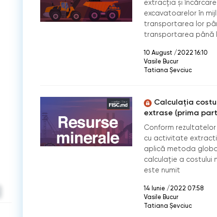
extracția și încărcare
excavatoarelor în mij
transportarea lor pâ
transportarea până la
10 August /2022 16:10
Vasile Bucur
Tatiana Șevciuc
Calculația costul
extrase (prima part
Conform rezultatelor 
cu activitate extract
aplică metoda globală
calculație a costului m
este numit
14 Iunie /2022 07:58
Vasile Bucur
Tatiana Șevciuc