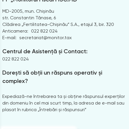
MD-2005, mun. Chișinău
str. Constantin Tănase, 6
Clădirea „Fertilitatea-Chișinău” S.A., etajul 3, bir. 320
Anticamera:
022 822 024
E-mail:
secretariat@monitor.tax
Centrul de Asistență și Contact:
022 822 024
Dorești să obții un răspuns operativ și
complex?
Expediază-ne întrebarea ta și obține răspunsul experților
din domeniu în cel mai scurt timp, la adresa de e-mail sau
plasat în rubrica „Întrebări și răspunsuri”