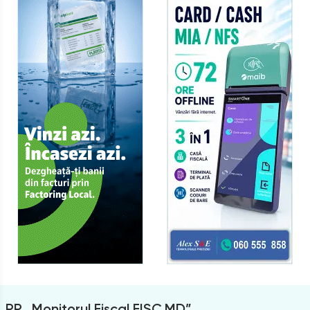
PP „Monitorul Fiscal FISC.MD”