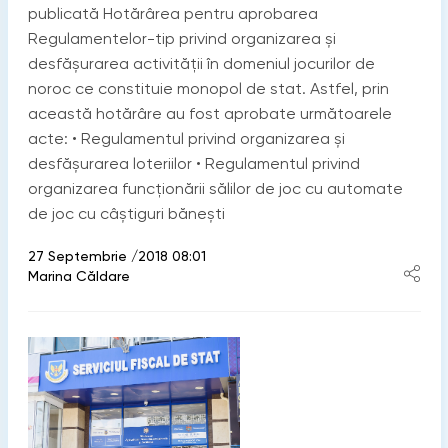
publicată Hotărârea pentru aprobarea
Regulamentelor-tip privind organizarea şi
desfăşurarea activităţii în domeniul jocurilor de
noroc ce constituie monopol de stat. Astfel, prin
această hotărâre au fost aprobate următoarele
acte: • Regulamentul privind organizarea și
desfășurarea loteriilor • Regulamentul privind
organizarea funcționării sălilor de joc cu automate
de joc cu câștiguri bănești
27 Septembrie /2018 08:01
Marina Căldare