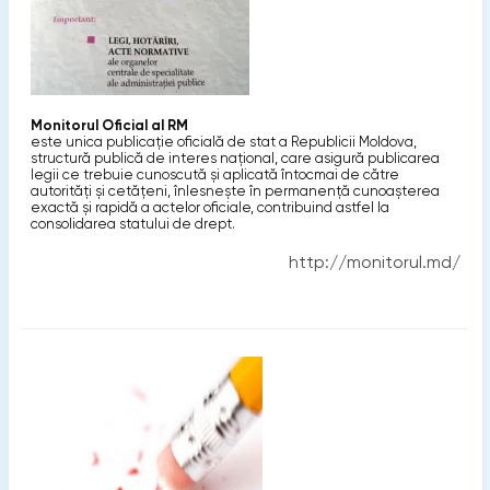
Monitorul Oficial al RM
este unica publicație oficială de stat a Republicii Moldova,
structură publică de interes național, care asigură publicarea
legii ce trebuie cunoscută și aplicată întocmai de către
autorități și cetățeni, înlesnește în permanență cunoașterea
exactă și rapidă a actelor oficiale, contribuind astfel la
consolidarea statului de drept.
http://monitorul.md/