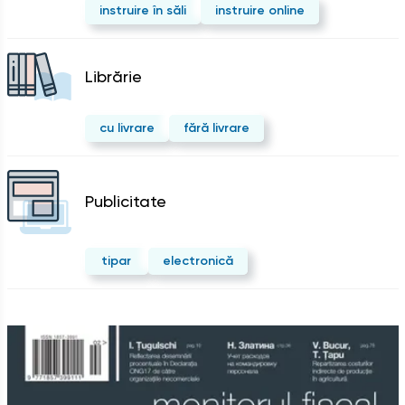
instruire în săli
instruire online
Librărie
cu livrare
fără livrare
Publicitate
tipar
electronică