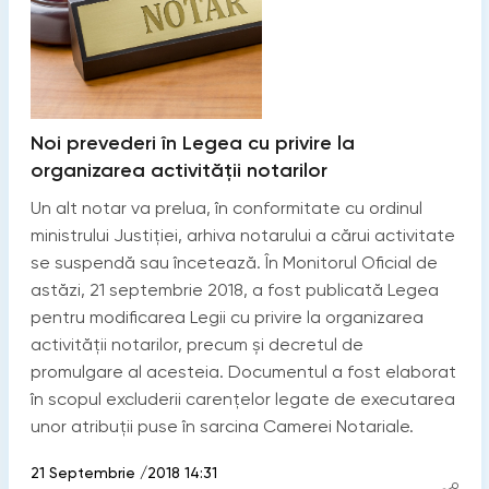
Noi prevederi în Legea cu privire la
organizarea activității notarilor
Un alt notar va prelua, în conformitate cu ordinul
ministrului Justiției, arhiva notarului a cărui activitate
se suspendă sau încetează. În Monitorul Oficial de
astăzi, 21 septembrie 2018, a fost publicată Legea
pentru modificarea Legii cu privire la organizarea
activității notarilor, precum și decretul de
promulgare al acesteia. Documentul a fost elaborat
în scopul excluderii carențelor legate de executarea
unor atribuții puse în sarcina Camerei Notariale.
21 Septembrie /2018 14:31