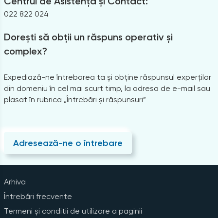
Centrul de Asistență și Contact:
022 822 024
Dorești să obții un răspuns operativ și
complex?
Expediază-ne întrebarea ta și obține răspunsul experților
din domeniu în cel mai scurt timp, la adresa de e-mail sau
plasat în rubrica „Întrebări și răspunsuri”
Adresează-ne o întrebare
Arhiva
Întrebări frecvente
Termeni și condiții de utilizare a paginii