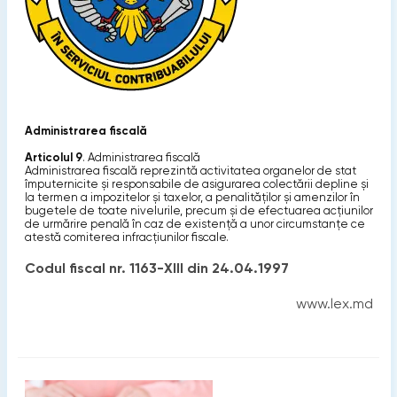
Administrarea fiscală
Articolul 9
. Administrarea fiscală
Administrarea fiscală reprezintă activitatea organelor de stat
împuternicite şi responsabile de asigurarea colectării depline şi
la termen a impozitelor şi taxelor, a penalităţilor şi amenzilor în
bugetele de toate nivelurile, precum şi de efectuarea acţiunilor
de urmărire penală în caz de existenţă a unor circumstanţe ce
atestă comiterea infracţiunilor fiscale.
Codul fiscal nr. 1163-XIII din 24.04.1997
www.lex.md