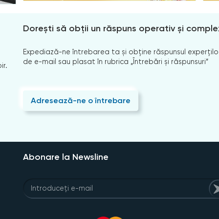
Dorești să obții un răspuns operativ și comple
Expediază-ne întrebarea ta și obține răspunsul experților
de e-mail sau plasat în rubrica „Întrebări și răspunsuri”
ir.
Adresează-ne o întrebare
Abonare la Newsline