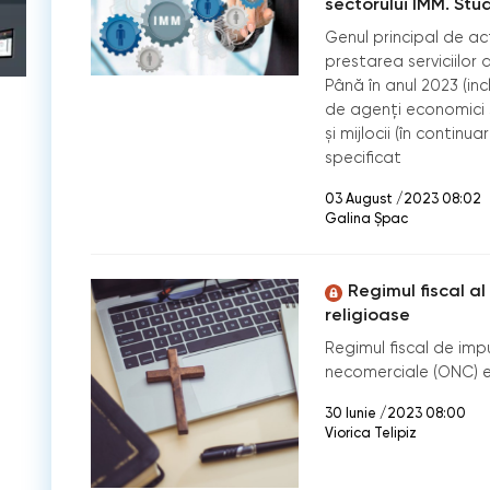
sectorului ÎMM. Stu
Genul principal de ac
prestarea serviciilor 
Până în anul 2023 (inc
de agenți economici su
și mijlocii (în continu
specificat
03 August /2023 08:02
Galina Șpac
Regimul fiscal al
religioase
Regimul fiscal de impu
necomerciale (ONC) est
30 Iunie /2023 08:00
Viorica Telipiz