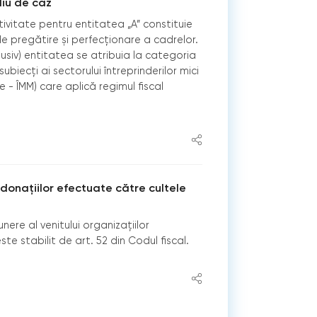
diu de caz
tivitate pentru entitatea „A” constituie
de pregătire și perfecționare a cadrelor.
lusiv) entitatea se atribuia la categoria
biecți ai sectorului întreprinderilor mici
are - ÎMM) care aplică regimul fiscal
 donațiilor efectuate către cultele
nere al venitului organizațiilor
e stabilit de art. 52 din Codul fiscal.