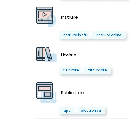
Instruire
instruire în săli
instruire online
Librărie
cu livrare
fără livrare
Publicitate
tipar
electronică