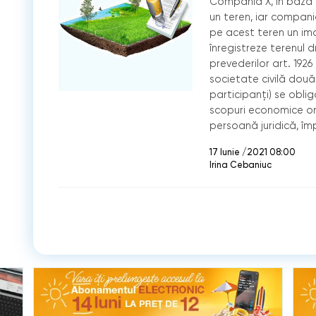
Compania X, în baza u
un teren, iar compania
pe acest teren un im
înregistreze terenul
prevederilor art. 1926 
societate civilă două
participanţi) se obli
scopuri economice ori
persoană juridică, împ
17 Iunie /2021 08:00
Irina Cebaniuc