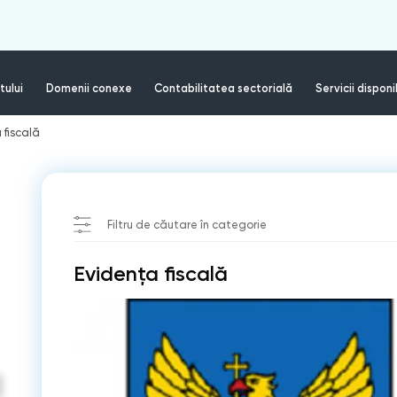
tului
Domenii conexe
Contabilitatea sectorială
Servicii disponi
 fiscală
Filtru de căutare în categorie
Evidenţa fiscală