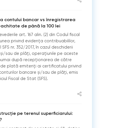
 a contului bancar vs înregistrarea
eachitate de până la 100 lei
ederile art. 167 alin. (2) din Codul fiscal
iunea privind evidența contribuabililor,
SFS nr. 352/2017, în cazul deschiderii
și/sau de plăți, operaţiunile pe aceste
numai după recepţionarea de către
 de plată emitenți ai certificatului privind
conturilor bancare și/sau de plăți, emis
ciul Fiscal de Stat (SFS).
trucție pe terenul superficiarului:
?