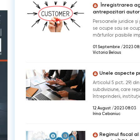
Înregistrarea ag
antrepozitari autor
Persoanele juridice ș
se ocupe sau se ocup
mărfurilor pasibile im
01 Septembrie /2023 08
Victoria Belous
Unele aspecte pri
Articolul 5 pct. 29) d
subdiviziune, care rep
întreprinderii, instituţi
12 August /2023 08:03
Irina Cebaniuc
Regimul fiscal al