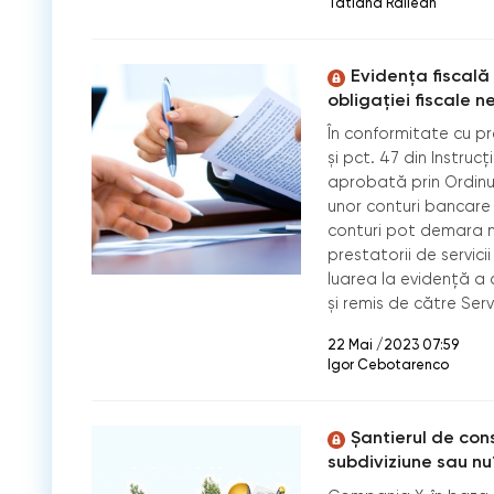
Tatiana Railean
Evidența fiscală
obligației fiscale n
În conformitate cu prev
și pct. 47 din Instrucț
aprobată prin Ordinul 
unor conturi bancare 
conturi pot demara 
prestatorii de servicii
luarea la evidență a 
şi remis de către Servi
22 Mai /2023 07:59
Igor Cebotarenco
Șantierul de cons
subdiviziune sau nu