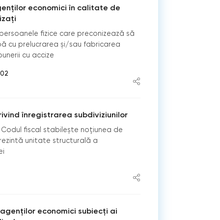
enților economici în calitate de
izați
i persoanele fizice care preconizează să
ă cu prelucrarea și/sau fabricarea
punerii cu accize
:02
vind înregistrarea subdiviziunilor
in Codul fiscal stabileşte noţiunea de
rezintă unitate structurală a
ei
 agenților economici subiecți ai