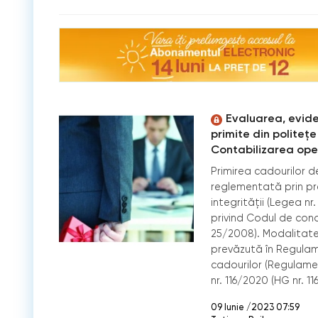
Evaluarea, evid
primite din politeţe
Contabilizarea oper
Primirea cadourilor de
reglementată prin pre
integrităţii (Legea nr
privind Codul de cond
25/2008). Modalitate
prevăzută în Regulamen
cadourilor (Regulame
nr. 116/2020 (HG nr. 1
09 Iunie /2023 07:59