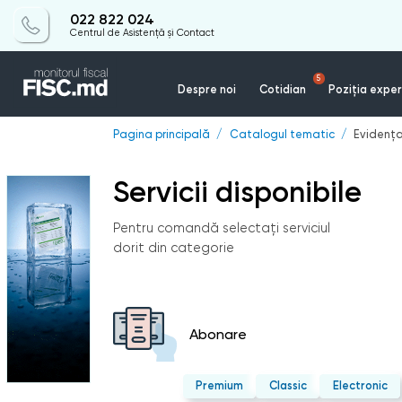
022 822 024
Centrul de Asistență și Contact
5
Despre noi
Cotidian
Poziția exper
Pagina principală
Catalogul tematic
Evidenţa
Servicii disponibile
Pentru comandă selectați serviciul
dorit din categorie
Abonare
Premium
Classic
Electronic