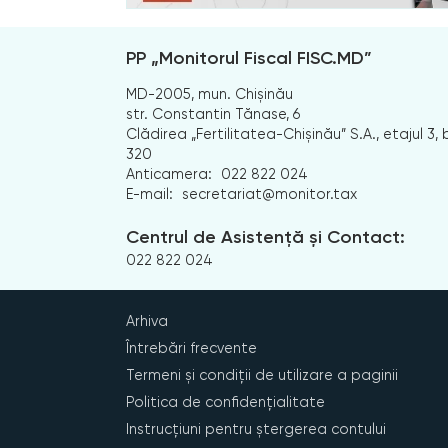
PP „Monitorul Fiscal FISC.MD”
MD-2005, mun. Chișinău
str. Constantin Tănase, 6
Clădirea „Fertilitatea-Chișinău” S.A., etajul 3, b
320
Anticamera:
022 822 024
E-mail:
secretariat@monitor.tax
Centrul de Asistență și Contact:
022 822 024
Arhiva
Întrebări frecvente
Termeni și condiții de utilizare a paginii
Politica de confidențialitate
Instrucțiuni pentru ștergerea contului