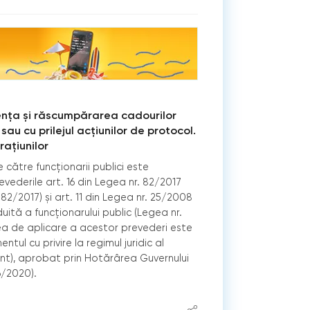
ența și răscumpărarea cadourilor
 sau cu prilejul acţiunilor de protocol.
ațiunilor
 către funcționarii publici este
vederile art. 16 din Legea nr. 82/2017
. 82/2017) şi art. 11 din Legea nr. 25/2008
uită a funcţionarului public (Legea nr.
a de aplicare a acestor prevederi este
tul cu privire la regimul juridic al
nt), aprobat prin Hotărârea Guvernului
16/2020).