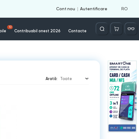
RO
Cont nou
Autentificare
Căutare
10
bile
Contribuabil onest 2026
Contacte
Arată: