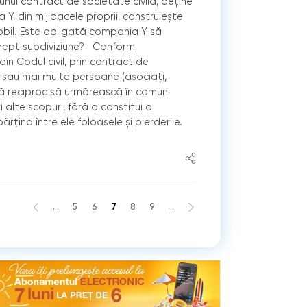
nui contract de societate civilă, deține
 Y, din mijloacele proprii, construiește
obil. Este obligată compania Y să
 drept subdiviziune? Conform
din Codul civil, prin contract de
 sau mai multe persoane (asociaţi,
gă reciproc să urmărească în comun
 alte scopuri, fără a constitui o
ărţind între ele foloasele şi pierderile.
...
5
6
7
8
9
...