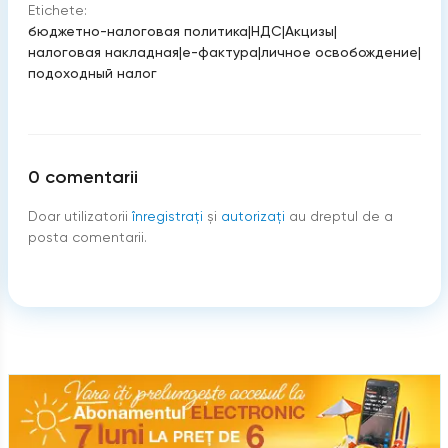
Etichete:
бюджетно-налоговая политика
|
НДС
|
Акцизы
|
налоговая накладная
|
е-фактура
|
личное освобождение
|
подоходный налог
0
comentarii
Doar utilizatorii
înregistraţi
şi
autorizați
au dreptul de a
posta comentarii.