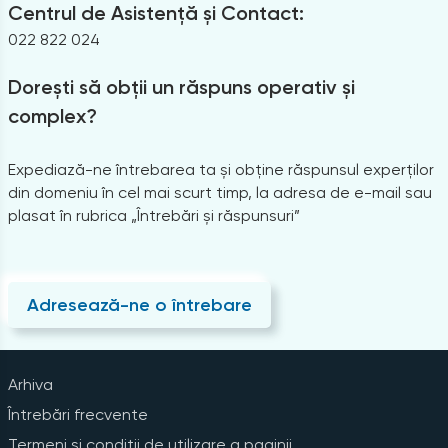
Centrul de Asistență și Contact:
022 822 024
Dorești să obții un răspuns operativ și
complex?
Expediază-ne întrebarea ta și obține răspunsul experților
din domeniu în cel mai scurt timp, la adresa de e-mail sau
plasat în rubrica „Întrebări și răspunsuri”
Adresează-ne o întrebare
Arhiva
Întrebări frecvente
Termeni și condiții de utilizare a paginii