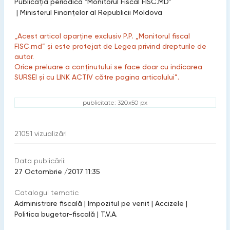
Publicaţia periodică "Monitorul Fiscal FISC.MD"
|
Ministerul Finanțelor al Republicii Moldova
„Acest articol aparține exclusiv P.P. „Monitorul fiscal
FISC.md” și este protejat de Legea privind drepturile de
autor.
Orice preluare a conținutului se face doar cu indicarea
SURSEI și cu LINK ACTIV către pagina articolului”.
publicitate: 320x50 px
21051
vizualizări
Data publicării:
27 Octombrie /2017 11:35
Catalogul tematic
Administrare fiscală
|
Impozitul pe venit
|
Accizele
|
Politica bugetar-fiscală
|
T.V.A.