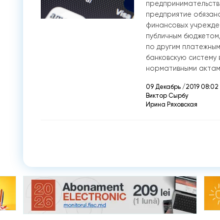
предпринимательстве
предприятие обязано
финансовых учрежден
публичным бюджетом,
по другим платежны
банковскую систему 
нормативными актам
09 Декабрь /2019 08:02
Виктор Сырбу
Ирина Ряховская