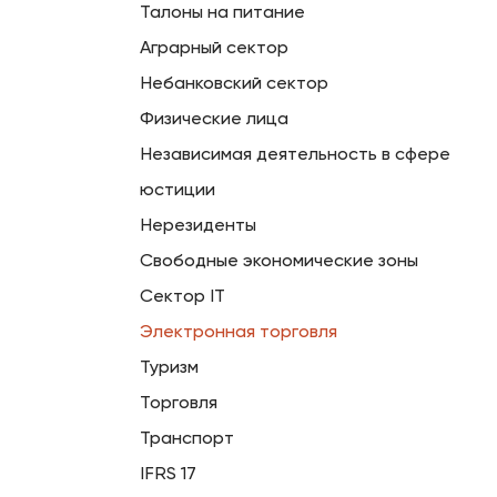
Талоны на питание
Аграрный сектор
Небанковский сектор
Физические лица
Независимая деятельность в сфере
юстиции
Нерезиденты
Свободные экономические зоны
Сектор IT
Электронная торговля
Туризм
Торговля
Транспорт
IFRS 17