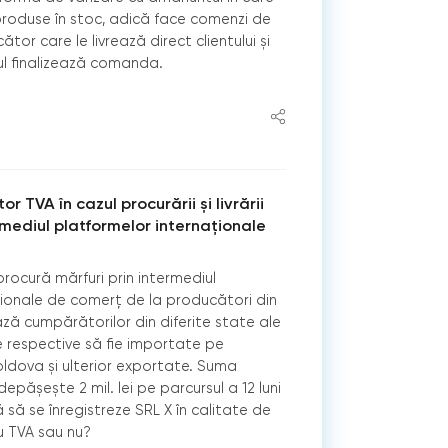
produse în stoc, adică face comenzi de
ător care le livrează direct clientului și
ul finalizează comanda.
or TVA în cazul procurării și livrării
ermediul platformelor internaționale
procură mărfuri prin intermediul
ționale de comerț de la producători din
ează cumpărătorilor din diferite state ale
le respective să fie importate pe
Moldova și ulterior exportate. Suma
epășește 2 mil. lei pe parcursul a 12 luni
să se înregistreze SRL X în calitate de
cu TVA sau nu?