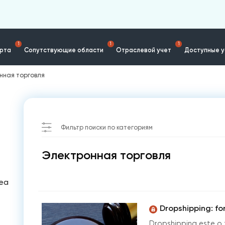
1
1
1
ерта
Сопутствующие области
Отраслевой учет
Доступные у
нная торговля
Фильтр поиски по категориям
Электронная торговля
tea
Dropshipping: fo
Dropshipping este o 