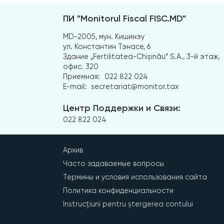
ПИ "Monitorul Fiscal FISC.MD"
MD-2005, мун. Кишинэу
ул. Константин Тэнасе, 6
Здание „Fertilitatea-Chișinău” S.A., 3-й этаж,
офис. 320
Приемная:
022 822 024
E-mail:
secretariat@monitor.tax
Центр Поддержки и Связи:
022 822 024
Архив
Часто задаваемые вопросы
Термины и условия использования сайта
Политика конфиденциальности
Instrucțiuni pentru ștergerea contului