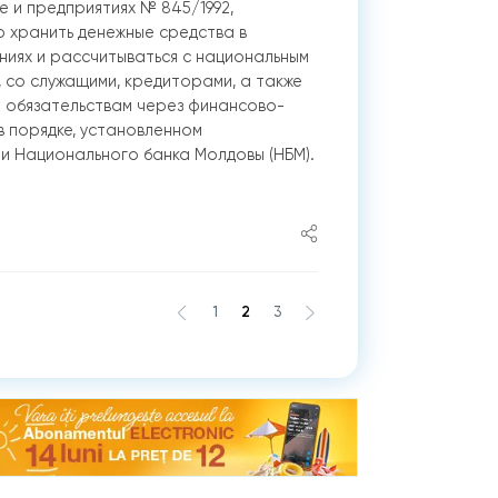
 и предприятиях № 845/1992,
 хранить денежные средства в
иях и рассчитываться с национальным
 со служащими, кредиторами, а также
м обязательствам через финансово-
в порядке, установленном
и Национального банка Молдовы (НБМ).
1
2
3