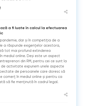
2
ză a fi luate în calcul la efectuarea
ic
 pandemie, dar și în competiţia de a
i de a răspunde exigenţelor acestora,
ză tot mai profund extinderea
în mediul online. Deși este un aspect
ntreprenori din RM, pentru cei ce sunt la
n de activitate expunem unele aspecte
spectate de persoanele care doresc să
e comerț în mediul online și pentru ca
tă să fie menținută în cadrul legal.