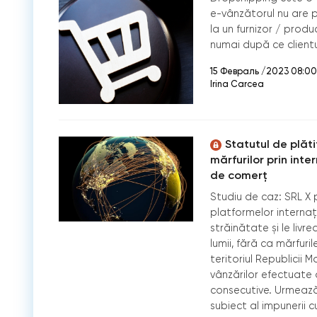
e-vânzătorul nu are 
la un furnizor / produc
numai după ce client
15 Февраль /2023 08:00
Irina Carcea
Statutul de plătit
mărfurilor prin int
de comerț
Studiu de caz: SRL X 
platformelor interna
străinătate și le livr
lumii, fără ca mărfuri
teritoriul Republicii 
vânzărilor efectuate d
consecutive. Urmează 
subiect al impunerii 