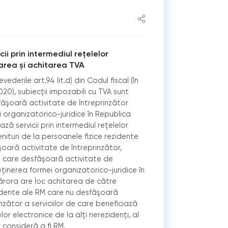
cii prin intermediul reţelelor
area și achitarea TVA
ederile art.94 lit.d) din Codul fiscal (în
2020), subiecții impozabili cu TVA sunt
făşoară activitate de întreprinzător
 organizatorico-juridice în Republica
ă servicii prin intermediul reţelelor
enituri de la persoanele fizice rezidente
oară activitate de întreprinzător,
i care desfăşoară activitate de
eţinerea formei organizatorico-juridice în
cărora are loc achitarea de către
zidente ale RM care nu desfăşoară
nzător a serviciilor de care beneficiază
lor electronice de la alţi nerezidenţi, al
e consideră a fi RM.