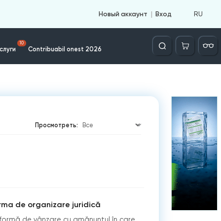
RU
Новый аккаунт
Вход
Căutare
10
слуги
Contribuabil onest 2026
Просмотреть:
rma de organizare juridică
formă de vânzare cu amănuntul în care