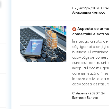
02 Декабрь /2020 08:4
Александра Куликова
Aspecte ce urmea
comerțului electron
În situația creată de
câştiga noi clienţi ş
business-ul examinea
activității de comerț 
cunoscut pentru unii a
începutul acestui ge
care urmează a fi re
lanseze activitatea d
activitatea desfășura
01 Апрель /2020 11:24
Виктория Белоус