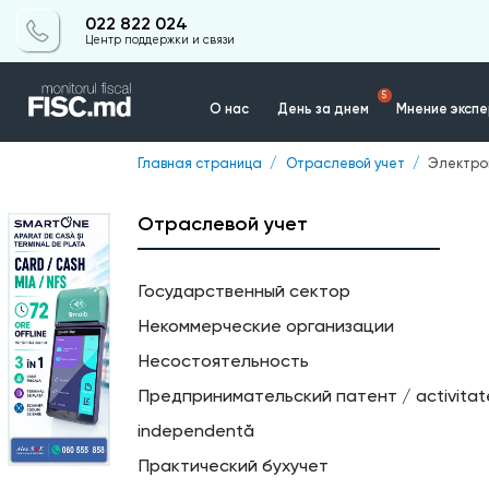
022 822 024
Центр поддержки и связи
5
О нас
День за днем
Мнение эксп
Главная страница
Отраслевой учет
Электро
Контакты
Отраслевой учет
Государственный сектор
Некоммерческие организации
Несостоятельность
Предпринимательский патент / activita
independentă
Практический бухучет