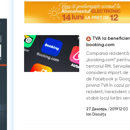
TVA la beneficier
booking.com
Compania rezidentă a 
„booking.com” pentru 
teritoriul RM. Servici
considera import de se
de Facebook și Googl
privind TVA în cazul pr
rezident/nerezident 
stabili locul livrării serv
27 Декабрь /2019 12:03
Ion Disculțu