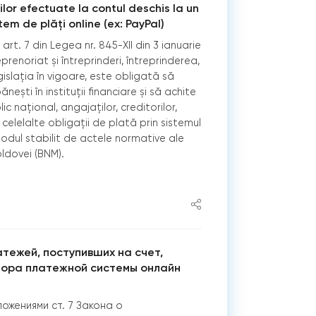
lor efectuate la contul deschis la un
tem de plăți online (ех: PayPal)
rt. 7 din Legea nr. 845-XII din 3 ianuarie
eprenoriat și întreprinderi, întreprinderea,
islația în vigoare, este obligată să
nești în instituții financiare și să achite
ic național, angajaților, creditorilor,
celelalte obligații de plată prin sistemul
modul stabilit de actele normative ale
ldovei (BNM).
тежей, поступивших на счет,
тора платежной системы онлайн
ожениями ст. 7 Закона о