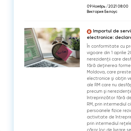
09 Ноябрь /2021 08:00
Виктория Белоус
Importul de servi
electronice: declar
În conformitate cu prev
vigoare din 1 aprilie 
nerezidenţii care des
fără deţinerea formei
Moldova, care presteaz
electronice şi obţin v
ale RM care nu desfăş
precum şi nerezidenţi
întreprinzător fără d
RM, prin intermediul 
persoanele fizice re
activitate de întrepri
prin intermediul reţele
căror loc de livrare s