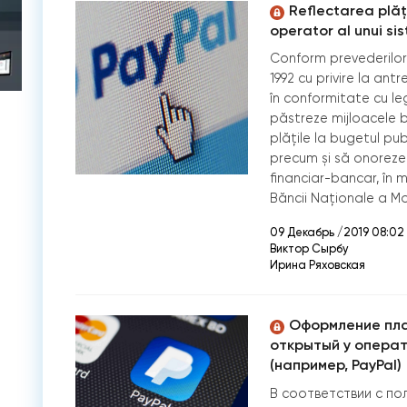
Reflectarea plăți
operator al unui sis
Conform prevederilor a
1992 cu privire la antr
în conformitate cu leg
păstreze mijloacele bă
plățile la bugetul publ
precum și să onoreze 
financiar-bancar, în 
Băncii Naționale a Mo
09 Декабрь /2019 08:02
Виктор Сырбу
Ирина Ряховская
Оформление пла
открытый у опера
(например, PayPal)
В соответствии с пол