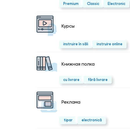
Premium
Classic
Electronic
Курсы
instruire în săli
instruire online
Kнижная полка
cu livrare
fără livrare
Реклама
tipar
electronică