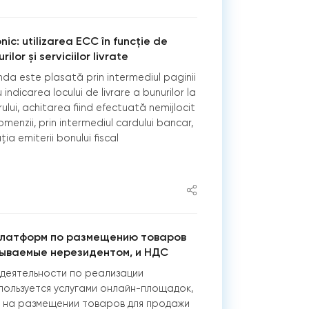
ic: utilizarea ECC în funcție de
ilor și serviciilor livrate
nda este plasată prin intermediul paginii
indicarea locului de livrare a bunurilor la
ului, achitarea fiind efectuată nemijlocit
omenzii, prin intermediul cardului bancar,
ia emiterii bonului fiscal
платформ по размещению товаров
зываемые нерезидентом, и НДС
 деятельности по реализации
пользуется услугами онлайн-площадок,
 на размещении товаров для продажи