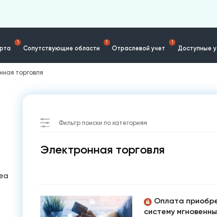
1
1
1
ерта
Сопутствующие области
Отраслевой учет
Доступные у
нная торговля
Фильтр поиски по категориям
Электронная торговля
tea
Оплата приобре
систему мгновенны