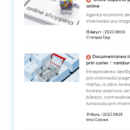
online
Agentul economic de
intermediul unui maga
18 Август /2023 08:00
Стелуца Гуцу
Documentarea livr
prin curier / rambur
Întreprinderea desfă
prin intermediul pag
mărfuri, a căror livrar
livrarea acestora, ser
bănești, contravaloar
furnizorului prin inter
31 Июль /2023 08:25
Irina Carcea