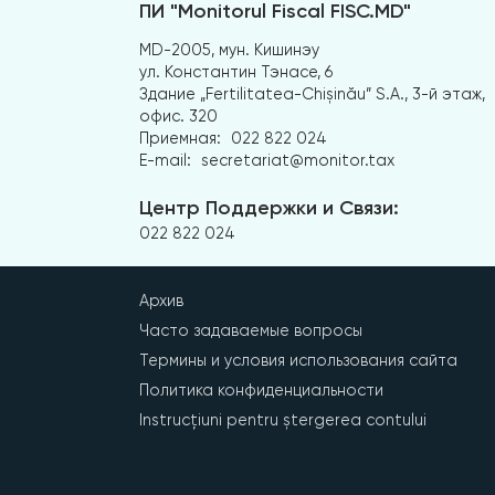
ПИ "Monitorul Fiscal FISC.MD"
MD-2005, мун. Кишинэу
ул. Константин Тэнасе, 6
Здание „Fertilitatea-Chișinău” S.A., 3-й этаж,
офис. 320
Приемная:
022 822 024
E-mail:
secretariat@monitor.tax
Центр Поддержки и Связи:
022 822 024
Архив
Часто задаваемые вопросы
Термины и условия использования сайта
Политика конфиденциальности
Instrucțiuni pentru ștergerea contului