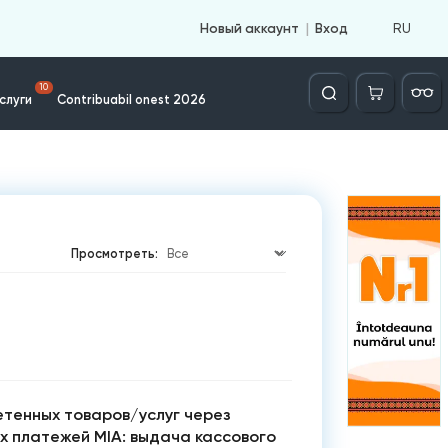
RU
Новый аккаунт
Вход
Căutare
10
слуги
Contribuabil onest 2026
Просмотреть:
тенных товаров/услуг через
х платежей MIA: выдача кассового