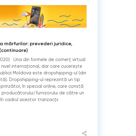
 mărfurilor: prevederi juridice,
 (continuare)
), 2020) Una din formele de comerţ virtual
 nivel internaţional, dar care cucerește
ublicii Moldova este dropshipping-ul (din
ctă). Dropshipping-ul reprezintă un tip
prinzător, în special online, care constă
r producătorului/furnizorului de către un
în cadrul acestor tranzacţii