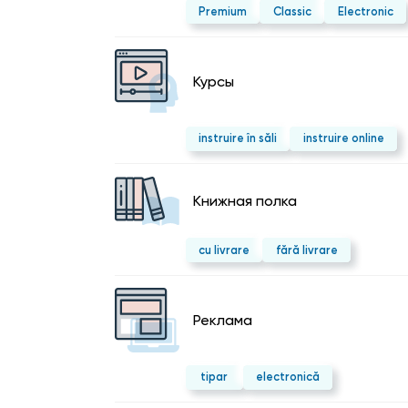
Premium
Classic
Electronic
Курсы
instruire în săli
instruire online
Kнижная полка
cu livrare
fără livrare
Реклама
tipar
electronică