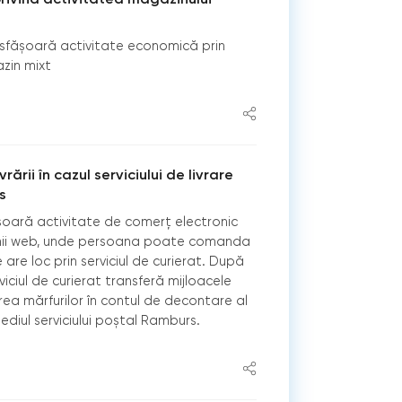
sfășoară activitate economică prin
zin mixt
ării în cazul serviciului de livrare
s
șoară activitate de comerț electronic
inii web, unde persoana poate comanda
e are loc prin serviciul de curierat. După
viciul de curierat transferă mijloacele
ea mărfurilor în contul de decontare al
mediul serviciului poștal Ramburs.