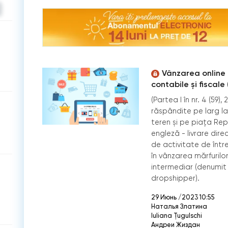
Vânzarea online a
contabile și fiscale
(Partea I în nr. 4 (59
răspândite pe larg la
teren și pe piaţa Rep
engleză - livrare dire
de activitate de între
în vânzarea mărfurilo
intermediar (denumit 
dropshipper).
29 Июнь /2023 10:55
Наталья Златина
Iuliana Țugulschi
Андреи Жиздан