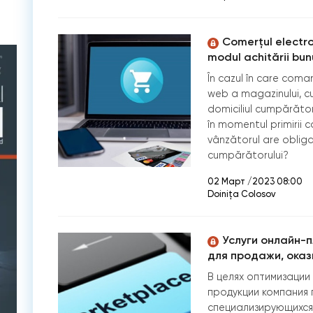
Comerțul electron
modul achitării bunur
În cazul în care coma
web a magazinului, cu 
domiciliul cumpărător
în momentul primirii c
vânzătorul are obligaț
cumpărătorului?
02 Март /2023 08:00
Doinița Colosov
Услуги онлайн-
для продажи, ока
В целях оптимизации
продукции компания 
специализирующихся