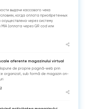
ости выдачи кассового чека
 условиях, когда оплата приобретенных
а осуществлена через систему
 MIA (оплата через QR cod или
scale aferente magazinului virtual
ispune de proprie pagină-web prin
ste organizat, sub formă de magazin on-
uri
02
ivind activitatea magazinului