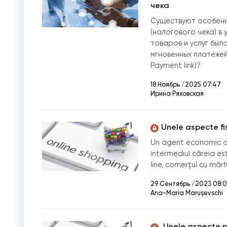
чека
Существуют особенн
(налогового чека) в
товаров и услуг был
мгновенных платежей
Payment link)?
18 Ноябрь /2025 07:47
Ирина Ряховская
Unele aspecte fi
Un agent economic d
intermediul căreia e
line, comerțul cu mărf
29 Сентябрь /2023 08:
Ana-Maria Marușevschi
Unele aspecte pr