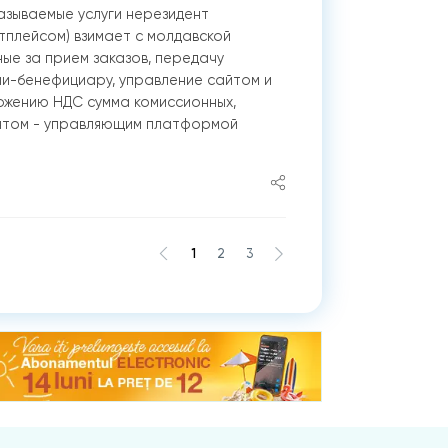
казываемые услуги нерезидент
плейсом) взимает с молдавской
ые за прием заказов, передачу
и-бенефициару, управление сайтом и
ложению НДС сумма комиссионных,
нтом - управляющим платформой
1
2
3