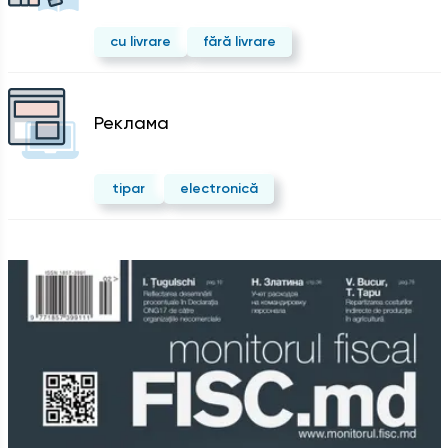
cu livrare
fără livrare
Реклама
tipar
electronică