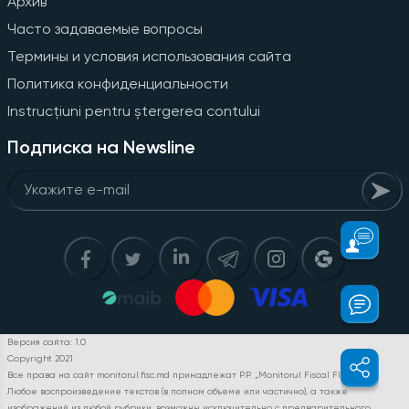
Архив
Часто задаваемые вопросы
Термины и условия использования сайта
Политика конфиденциальности
Instrucțiuni pentru ștergerea contului
Подписка на Newsline
Версия сайта: 1.0
Copyright 2021
Все права на сайт monitorul.fisc.md принадлежат P.P. „Monitorul Fiscal FISC.MD”.
Любое воспроизведение текстов (в полном объеме или частично), а также
изображений из любой рубрики, возможны исключительно с предварительного