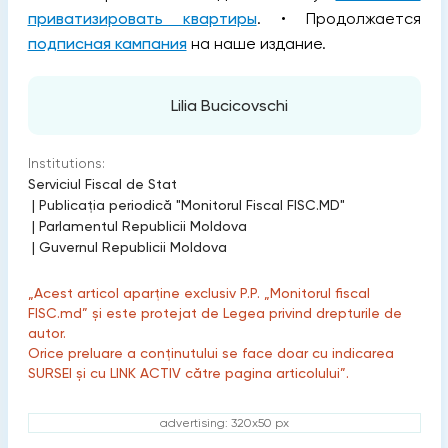
приватизировать квартиры
. • Продолжается
подписная кампания
на наше издание.
Lilia Bucicovschi
Institutions:
Serviciul Fiscal de Stat
|
Publicaţia periodică "Monitorul Fiscal FISC.MD"
|
Parlamentul Republicii Moldova
|
Guvernul Republicii Moldova
„Acest articol aparține exclusiv P.P. „Monitorul fiscal
FISC.md” și este protejat de Legea privind drepturile de
autor.
Orice preluare a conținutului se face doar cu indicarea
SURSEI și cu LINK ACTIV către pagina articolului”.
advertising: 320x50 px