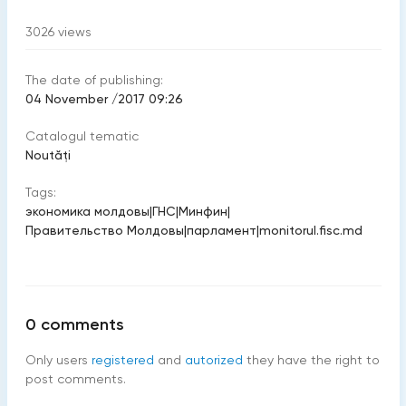
3026
views
The date of publishing:
04 November /2017 09:26
Catalogul tematic
Noutăți
Tags:
экономика молдовы
|
ГНС
|
Минфин
|
Правительство Молдовы
|
парламент
|
monitorul.fisc.md
0
comments
Only users
registered
and
autorized
they have the right to
post comments.