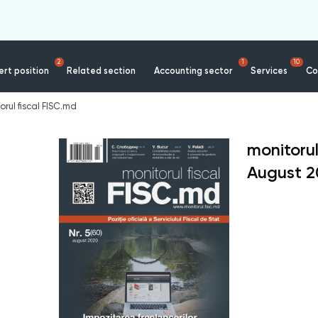
2
1
10
rt position
Related section
Accounting sector
Services
Co
orul fiscal FISC.md
monitorul
August
2