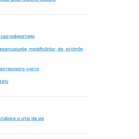
 сертификатами
percusiunile modificărilor de estimări
алтерского учета
tății
abilire a viței de vie