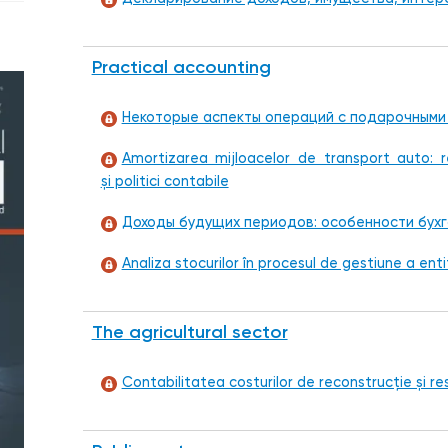
Practical accounting
Некоторые аспекты операций с подарочными
Amortizarea mijloacelor de transport auto: re
și politici contabile
Доходы будущих периодов: особенности бухг
Analiza stocurilor în procesul de gestiune a enti
The agricultural sector
Contabilitatea costurilor de reconstrucție și rest