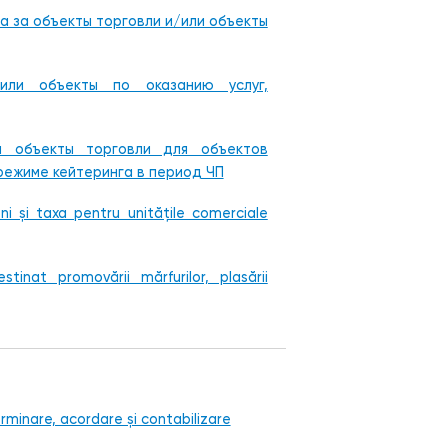
а за объекты торговли и/или объекты
или объекты по оказанию услуг,
а объекты торговли для объектов
режиме кейтеринга в период ЧП
i și taxa pentru unitățile comerciale
tinat promovării mărfurilor, plasării
minare, acordare și contabilizare