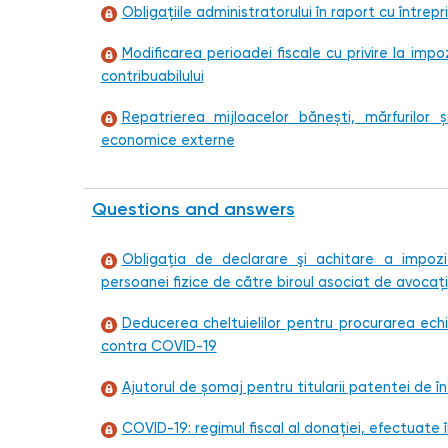
Obligațiile administratorului în raport cu între
Modificarea perioadei fiscale cu privire la impoz
contribuabilului
Repatrierea mijloacelor bănești, mărfurilor și
economice externe
Questions and answers
Obligația de declarare şi achitare a impoz
persoanei fizice de către biroul asociat de avocați
Deducerea cheltuielilor pentru procurarea ech
contra COVID-19
Ajutorul de șomaj pentru titularii patentei de în
COVID-19: regimul fiscal al donației, efectuate 