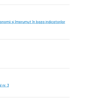
economii și împrumut în baza indicatorilor
 nr. 3