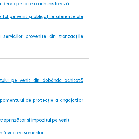
prinderea pe care o administrează
itul pe venit și obligațiile aferente ale
 serviciilor provenite din tranzacțiile
itului pe venit din dobânda achitată
ipamentului de protecție a angajaților
treprinzător și impozitul pe venit
în favoarea șomerilor