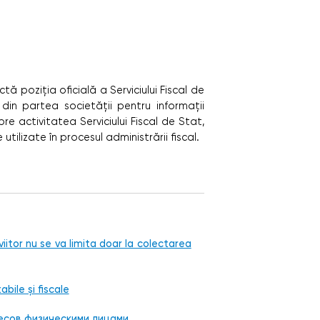
tă poziţia oficială a Serviciului Fiscal de
 din partea societăţii pentru informaţii
re activitatea Serviciului Fiscal de Stat,
tilizate în procesul administrării fiscal.
 viitor nu se va limita doar la colectarea
bile și fiscale
есов физическими лицами