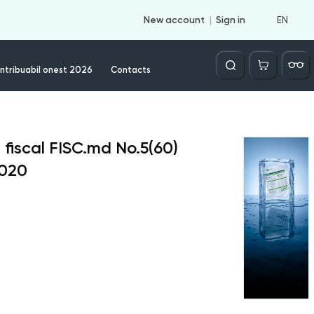
EN
New account
Sign in
Căutare
ntribuabil onest 2026
Contacts
 fiscal FISC.md
No.
5(60)
020