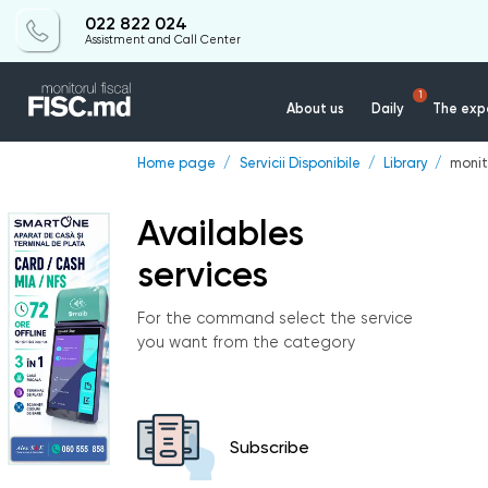
022 822 024
Assistment and Call Center
1
About us
Daily
The expe
Home page
Servicii Disponibile
Library
monit
Availables
services
For the command select the service
you want from the category
Subscribe