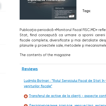
Tags:
Publicaţia periodică «Monitorul Fiscal FISC.MD» reflec
Stat, fiind concepută ca urmare a sporirii cererii
fiscale complete, diversificate şi mai detaliate desp
planurile şi proiectele sale, metodele şi mecanismele u
The contents of the magazine
Reviews
Ludmila Botnari : ”Rolul Serviciului Fiscal de Stat în
veniturilor fiscale”
Transferul de active de la clienți - aspecte conta
Декларирование доходов, имущества, интер