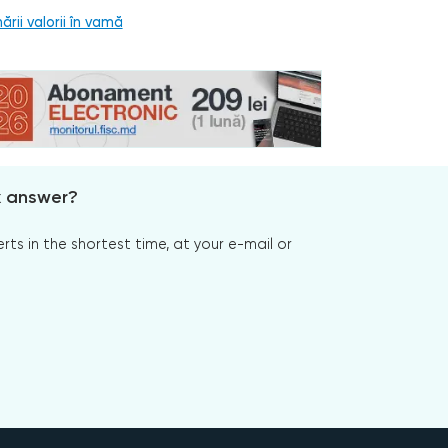
rii valorii în vamă
x answer?
s in the shortest time, at your e-mail or