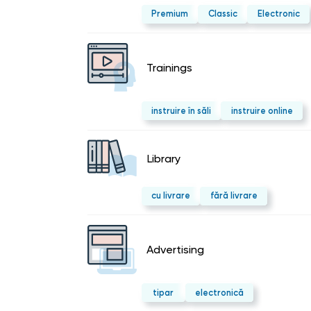
Premium
Classic
Electronic
Trainings
instruire în săli
instruire online
Library
cu livrare
fără livrare
Advertising
tipar
electronică