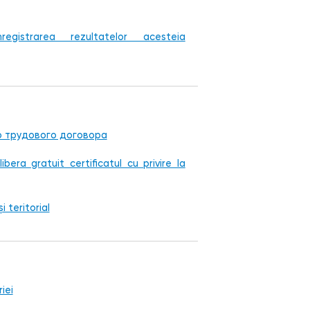
registrarea rezultatelor acesteia
 трудового договора
bera gratuit certificatul cu privire la
i teritorial
iei