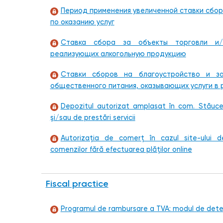
Период применения увеличенной ставки сбор
по оказанию услуг
Ставка сбора за объекты торговли и/
реализующих алкогольную продукцию
Ставки сборов на благоустройство и з
общественного питания, оказывающих услуги в 
Depozitul autorizat amplasat în com. Stăucen
şi/sau de prestări servicii
Autorizația de comerț în cazul site-ului des
comenzilor fără efectuarea plăților online
Fiscal practice
Programul de rambursare a TVA: modul de deter