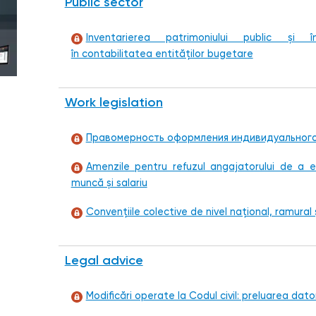
Public sector
Inventarierea patrimoniului public și în
în contabilitatea entităților bugetare
Work legislation
Правомерность оформления индивидуального
Amenzile pentru refuzul angajatorului de a eli
muncă și salariu
Convenţiile colective de nivel naţional, ramural ș
Legal advice
Modificări operate la Codul civil: preluarea dator