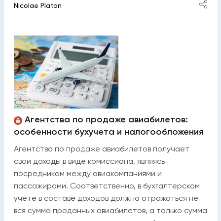
Nicolae Platon
Агентства по продаже авиабилетов:
особенности бухучета и налогообложения
Агентство по продаже авиабилетов получает
свои доходы в виде комиссиона, являясь
посредником между авиакомпаниями и
пассажирами. Соответственно, в бухгалтерском
учете в составе доходов должна отражаться не
вся сумма проданных авиабилетов, а только сумма