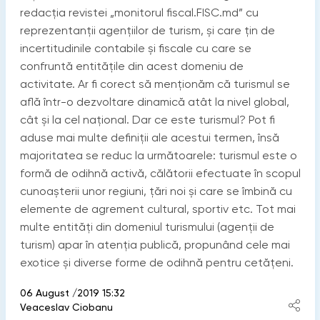
redacția revistei „monitorul fiscal.FISC.md” cu
reprezentanții agențiilor de turism, și care țin de
incertitudinile contabile și fiscale cu care se
confruntă entitățile din acest domeniu de
activitate. Ar fi corect să menționăm că turismul se
află într-o dezvoltare dinamică atât la nivel global,
cât și la cel național. Dar ce este turismul? Pot fi
aduse mai multe definiții ale acestui termen, însă
majoritatea se reduc la următoarele: turismul este o
formă de odihnă activă, călătorii efectuate în scopul
cunoașterii unor regiuni, țări noi și care se îmbină cu
elemente de agrement cultural, sportiv etc. Tot mai
multe entități din domeniul turismului (agenții de
turism) apar în atenția publică, propunând cele mai
exotice și diverse forme de odihnă pentru cetățeni.
06 August /2019 15:32
Veaceslav Ciobanu