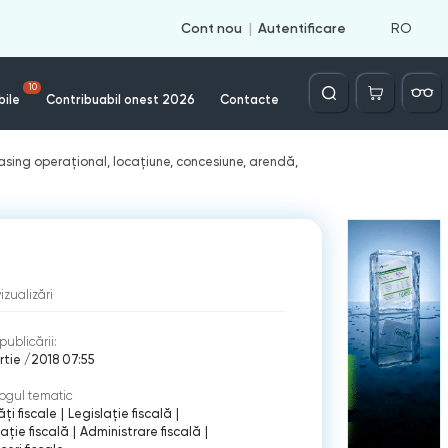
RO
Cont nou
Autentificare
Căutare
10
bile
Contribuabil onest 2026
Contacte
easing operațional, locațiune, concesiune, arendă,
vizualizări
publicării:
rtie /2018 07:55
ogul tematic
ți fiscale
|
Legislație fiscală
|
ație fiscală
|
Administrare fiscală
|