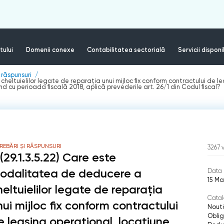
tului
Domenii conexe
Contabilitatea sectorială
Servicii disponi
i răspunsuri
cheltuielilor legate de reparația unui mijloc fix conform contractului de l
d cu perioada fiscală 2018, aplică prevederile art. 26/1 din Codul fiscal?
REBĂRI ȘI RĂSPUNSURI
3267
 (29.1.3.5.22) Care este
odalitatea de deducere a
Data 
15 Ma
heltuielilor legate de reparația
Catal
nui mijloc fix conform contractului
Noută
Oblig
e leasing operațional, locațiune,