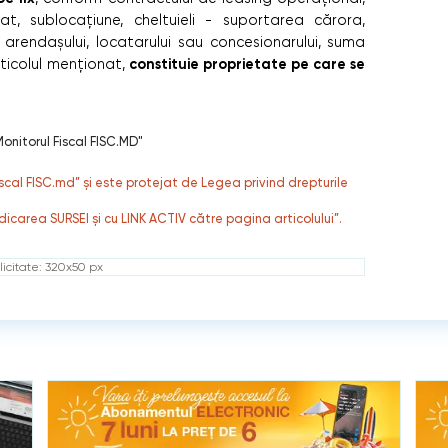
t, sublocațiune, cheltuieli - suportarea cărora,
e arendașului, locatarului sau concesionarului, suma
constituie proprietate pe care se
 articolul menționat,
onitorul Fiscal FISC.MD"
fiscal FISC.md” și este protejat de Legea privind drepturile
dicarea SURSEI și cu LINK ACTIV către pagina articolului”.
icitate: 320x50 px