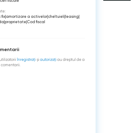
eri fiscale
ete:
 fix
|
amortizare a activelor
|
cheltuieli
|
leasing
|
da
|
proprietate
|
Cod fiscal
mentarii
tilizatorii
înregistraţi
şi
autorizați
au dreptul de a
 comentarii.