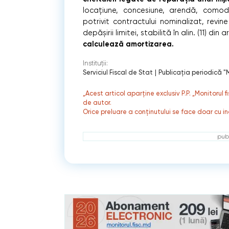
locațiune, concesiune, arendă, comoda
potrivit contractului nominalizat, revin
depășirii limitei, stabilită în alin. (11) din
calculează amortizarea.
Instituții:
Serviciul Fiscal de Stat
|
Publicaţia periodică "M
„Acest articol aparține exclusiv P.P. „Monitorul 
de autor.
Orice preluare a conținutului se face doar cu in
publ