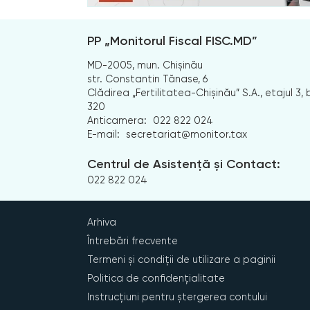
PP „Monitorul Fiscal FISC.MD”
MD-2005, mun. Chișinău
str. Constantin Tănase, 6
Clădirea „Fertilitatea-Chișinău” S.A., etajul 3, b
320
Anticamera:
022 822 024
E-mail:
secretariat@monitor.tax
Centrul de Asistență și Contact:
022 822 024
Arhiva
Întrebări frecvente
Termeni și condiții de utilizare a paginii
Politica de confidențialitate
Instrucțiuni pentru ștergerea contului