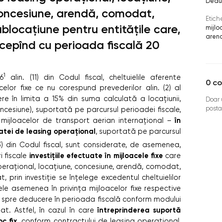
Deduc
oncesiune, arendă, comodat,
Etich
ublocațiune pentru entitățile care,
mijloc
aren
ncepînd cu perioada fiscală 20
1
6
alin. (11) din Codul fiscal, cheltuielile aferente
0
co
elor fixe ce nu corespund prevederilor alin. (2) al
re în limita a 15% din suma calculată a locațiunii,
Doar u
posta
ncesiune), suportată pe parcursul perioadei fiscale,
în
 a mijloacelor de transport aerian internațional –
tei de leasing operațional
, suportată pe parcursul
(3) din Codul fiscal, sunt considerate, de asemenea,
investițiile efectuate în mijloacele fixe
i fiscale
care
perațional, locațiune, concesiune, arendă, comodat,
t, prin investiție se înțelege excedentul cheltuielilor
ele asemenea în privința mijloacelor fixe respective
e spre deducere în perioada fiscală conform modului
întreprinderea suportă
onat. Astfel, în cazul în care
oc fix
, conform contractului de leasing operațional,