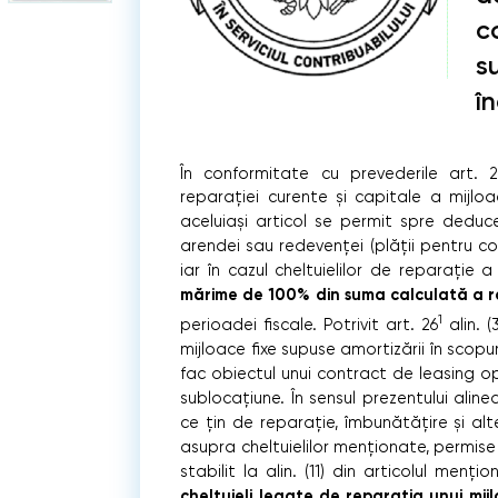
c
s
î
În conformitate cu prevederile art. 2
reparației curente și capitale
a mijloac
aceluiași articol se permit spre deduce
arendei sau redevenței (plății pentru co
iar în cazul cheltuielilor de reparație
mărime de 100% din suma calculată a ra
1
perioadei fiscale. Potrivit art. 26
alin. 
mijloace fixe supuse amortizării în scopur
fac obiectul unui contract de leasing o
sublocațiune. În sensul prezentului alinea
ce țin de reparație, îmbunătățire și alt
asupra cheltuielilor menționate, permis
stabilit la alin. (11) din articolul menți
cheltuieli legate de reparația unui mijl