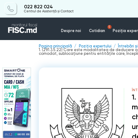
022 822 024
Centrul de Asistență și Contact
5
Despre noi
Cotidian
Poziția exper
Pagina principală
Poziția expertului
Întrebări ș
1. (29.1.3.5.22) Care este modalitatea de deducere a 
comodat, sublocațiune pentru entitățile care, începîn
ÎNT
1.
m
c
u
d