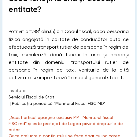
entitate?
1
Potrivit art.88
alin.(5) din Codul fiscal
, dacă persoana
fizică angajată în calitate de conducător auto ce
efectuează transport rutier de persoane în regim de
taxi, cumulează două funcții la una şi aceeași
entitate din domeniul transportului rutier de
persoane în regim de taxi, veniturile de la altă
activitate se impozitează în modul general stabilit.
Instituții:
Serviciul Fiscal de Stat
|
Publicaţia periodică "Monitorul Fiscal FISC.MD"
„Acest articol aparține exclusiv P.P. „Monitorul fiscal
FISC.md” și este protejat de Legea privind drepturile de
autor.
Orice preluare a conținutului se face doar cu indicarea