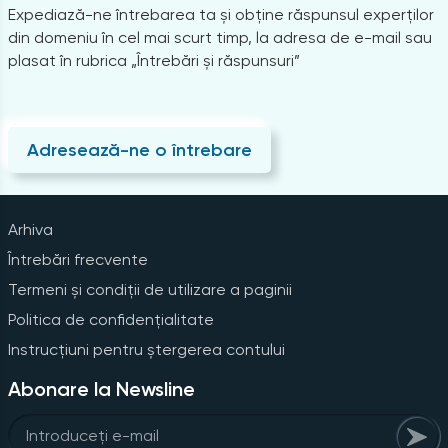
Expediază-ne întrebarea ta și obține răspunsul experților
din domeniu în cel mai scurt timp, la adresa de e-mail sau
plasat în rubrica „Întrebări și răspunsuri”
Adresează-ne o întrebare
Arhiva
Întrebări frecvente
Termeni și condiții de utilizare a paginii
Politica de confidențialitate
Instrucțiuni pentru ștergerea contului
Abonare la Newsline