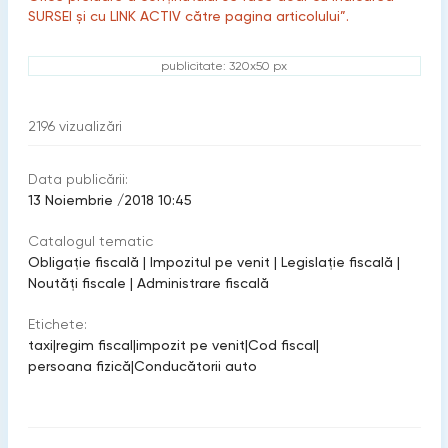
SURSEI și cu LINK ACTIV către pagina articolului”.
publicitate: 320x50 px
2196
vizualizări
Data publicării:
13 Noiembrie /2018 10:45
Catalogul tematic
Obligație fiscală
|
Impozitul pe venit
|
Legislație fiscală
|
Noutăți fiscale
|
Administrare fiscală
Etichete:
taxi
|
regim fiscal
|
impozit pe venit
|
Cod fiscal
|
persoana fizică
|
Conducătorii auto