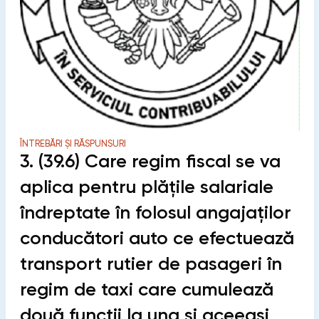
ÎNTREBĂRI ȘI RĂSPUNSURI
3. (39.6) Care regim fiscal se va
aplica pentru plățile salariale
îndreptate în folosul angajaților
conducători auto ce efectuează
transport rutier de pasageri în
regim de taxi care cumulează
două funcții la una şi aceeași