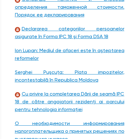
определения таможенной стоимости.
Порядок ее декларирования
Declararea categoriilor persoanelor
asigurate în Forma IPC 18 şi Forma DSA 18
Ion Lupan: Mediul de afaceri este în aşteptarea
reformelor
Serghei Puşcuţa: Plata impozitelor,
incontestabilă în Republica Moldova
Cu privire la completarea Dării de seamă IPC
18 de către angajatorii rezidenţi ai parcului
pentru tehnologia informaţiei
О необходимости информирования
налогоплательщика о принятых решениях по
выставлению инкассо