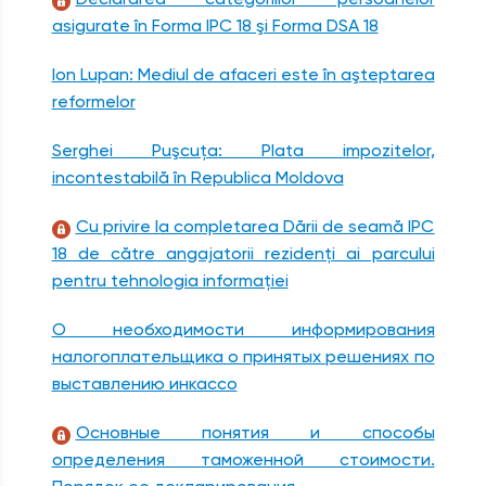
asigurate în Forma IPC 18 şi Forma DSA 18
Ion Lupan: Mediul de afaceri este în aşteptarea
reformelor
Serghei Puşcuţa: Plata impozitelor,
incontestabilă în Republica Moldova
Cu privire la completarea Dării de seamă IPC
18 de către angajatorii rezidenţi ai parcului
pentru tehnologia informaţiei
О необходимости информирования
налогоплательщика о принятых решениях по
выставлению инкассо
Основные понятия и способы
определения таможенной стоимости.