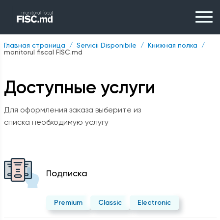
Главная страница
Servicii Disponibile
Kнижная полка
monitorul fiscal FISC.md
Доступные услуги
Для оформления заказа выберите из
списка необходимую услугу
Подписка
Premium
Classic
Electronic