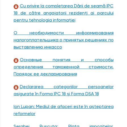
Cu privire la completarea Dării de seamă IPC
18 de către angajatorii rezidenţi ai parcului
pentru tehnologia informaţiei
О необходимости информирования
налогоплательщика о принятых решениях по
выставлению инкассо
Основные понятия и способы
определения таможенной стоимости.
Порядок ее декларирования
Declararea categoriilor persoanelor
asigurate în Forma IPC 18 şi Forma DSA 18
Ion Lupan: Mediul de afaceri este în aşteptarea
reformelor
Serghei Puşcuţa: Plata impozitelor,