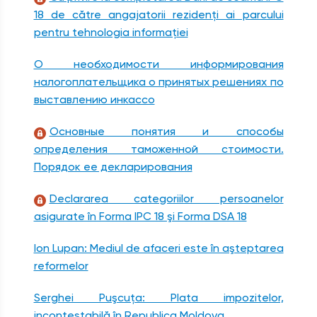
18 de către angajatorii rezidenţi ai parcului
pentru tehnologia informaţiei
О необходимости информирования
налогоплательщика о принятых решениях по
выставлению инкассо
Основные понятия и способы
определения таможенной стоимости.
Порядок ее декларирования
Declararea categoriilor persoanelor
asigurate în Forma IPC 18 şi Forma DSA 18
Ion Lupan: Mediul de afaceri este în aşteptarea
reformelor
Serghei Puşcuţa: Plata impozitelor,
incontestabilă în Republica Moldova