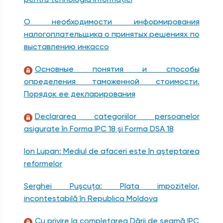
О необходимости информирования
налогоплательщика о принятых решениях по
выставлению инкассо
Основные понятия и способы
определения таможенной стоимости.
Порядок ее декларирования
Declararea categoriilor persoanelor
asigurate în Forma IPC 18 şi Forma DSA 18
Ion Lupan: Mediul de afaceri este în aşteptarea
reformelor
Serghei Puşcuţa: Plata impozitelor,
incontestabilă în Republica Moldova
Cu privire la completarea Dării de seamă IPC