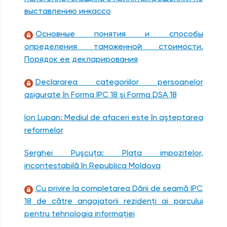
выставлению инкассо
Основные понятия и способы
определения таможенной стоимости.
Порядок ее декларирования
Declararea categoriilor persoanelor
asigurate în Forma IPC 18 şi Forma DSA 18
Ion Lupan: Mediul de afaceri este în aşteptarea
reformelor
Serghei Puşcuţa: Plata impozitelor,
incontestabilă în Republica Moldova
Cu privire la completarea Dării de seamă IPC
18 de către angajatorii rezidenţi ai parcului
pentru tehnologia informaţiei