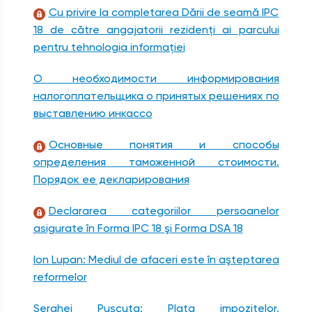
Cu privire la completarea Dării de seamă IPC
18 de către angajatorii rezidenţi ai parcului
pentru tehnologia informaţiei
О необходимости информирования
налогоплательщика о принятых решениях по
выставлению инкассо
Основные понятия и способы
определения таможенной стоимости.
Порядок ее декларирования
Declararea categoriilor persoanelor
asigurate în Forma IPC 18 şi Forma DSA 18
Ion Lupan: Mediul de afaceri este în aşteptarea
reformelor
Serghei Puşcuţa: Plata impozitelor,