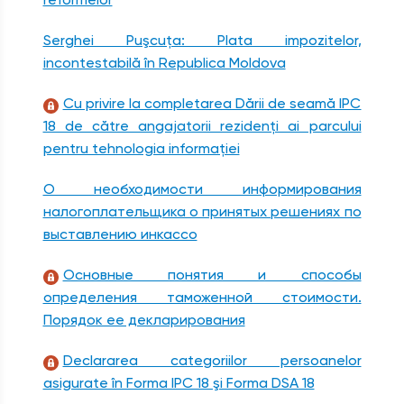
Serghei Puşcuţa: Plata impozitelor,
incontestabilă în Republica Moldova
Cu privire la completarea Dării de seamă IPC
18 de către angajatorii rezidenţi ai parcului
pentru tehnologia informaţiei
О необходимости информирования
налогоплательщика о принятых решениях по
выставлению инкассо
Основные понятия и способы
определения таможенной стоимости.
Порядок ее декларирования
Declararea categoriilor persoanelor
asigurate în Forma IPC 18 şi Forma DSA 18