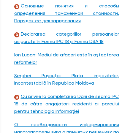
Основные понятия и способы
определения таможенной стоимости.
Порядок ее декларирования
Declararea categoriilor persoanelor
asigurate în Forma IPC 18 şi Forma DSA 18
Ion Lupan: Mediul de afaceri este în aşteptarea
reformelor
Serghei Puşcuţa: Plata impozitelor,
incontestabilă în Republica Moldova
Cu privire la completarea Dării de seamă IPC
18 de către angajatorii rezidenţi ai parcului
pentru tehnologia informaţiei
О необходимости информирования
налогоплательщика о принятых решениях по