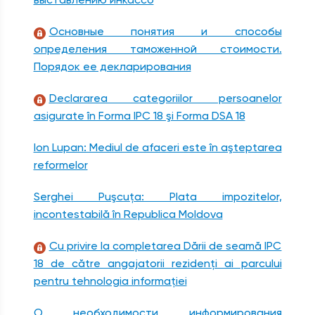
Основные понятия и способы
определения таможенной стоимости.
Порядок ее декларирования
Declararea categoriilor persoanelor
asigurate în Forma IPC 18 şi Forma DSA 18
Ion Lupan: Mediul de afaceri este în aşteptarea
reformelor
Serghei Puşcuţa: Plata impozitelor,
incontestabilă în Republica Moldova
Cu privire la completarea Dării de seamă IPC
18 de către angajatorii rezidenţi ai parcului
pentru tehnologia informaţiei
О необходимости информирования