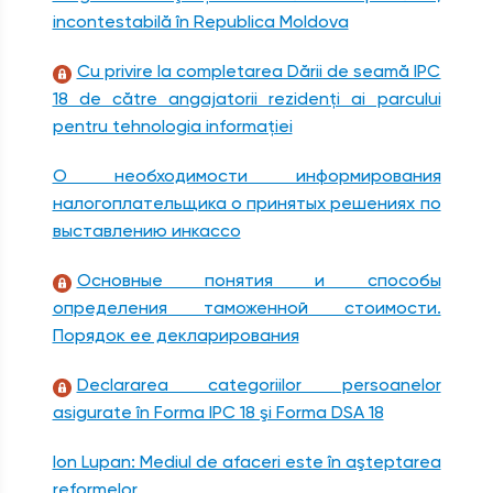
incontestabilă în Republica Moldova
Cu privire la completarea Dării de seamă IPC
18 de către angajatorii rezidenţi ai parcului
pentru tehnologia informaţiei
О необходимости информирования
налогоплательщика о принятых решениях по
выставлению инкассо
Основные понятия и способы
определения таможенной стоимости.
Порядок ее декларирования
Declararea categoriilor persoanelor
asigurate în Forma IPC 18 şi Forma DSA 18
Ion Lupan: Mediul de afaceri este în aşteptarea
reformelor