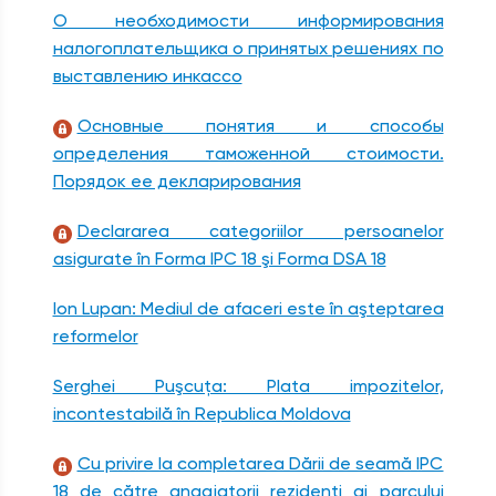
О необходимости информирования
налогоплательщика о принятых решениях по
выставлению инкассо
Основные понятия и способы
определения таможенной стоимости.
Порядок ее декларирования
Declararea categoriilor persoanelor
asigurate în Forma IPC 18 şi Forma DSA 18
Ion Lupan: Mediul de afaceri este în aşteptarea
reformelor
Serghei Puşcuţa: Plata impozitelor,
incontestabilă în Republica Moldova
Cu privire la completarea Dării de seamă IPC
18 de către angajatorii rezidenţi ai parcului