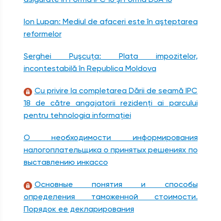
Ion Lupan: Mediul de afaceri este în aşteptarea
reformelor
Serghei Puşcuţa: Plata impozitelor,
incontestabilă în Republica Moldova
Cu privire la completarea Dării de seamă IPC
18 de către angajatorii rezidenţi ai parcului
pentru tehnologia informaţiei
О необходимости информирования
налогоплательщика о принятых решениях по
выставлению инкассо
Основные понятия и способы
определения таможенной стоимости.
Порядок ее декларирования