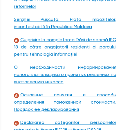
reformelor
Serghei Puşcuţa: Plata impozitelor,
incontestabilă în Republica Moldova
Cu privire la completarea Dării de seamă IPC
18 de către angajatorii rezidenţi ai parcului
pentru tehnologia informaţiei
О необходимости информирования
налогоплательщика о принятых решениях по
выставлению инкассо
Основные понятия и способы
определения таможенной стоимости.
Порядок ее декларирования
Declararea categoriilor persoanelor
asigurate în Forma IPC 18 şi Forma DSA 18