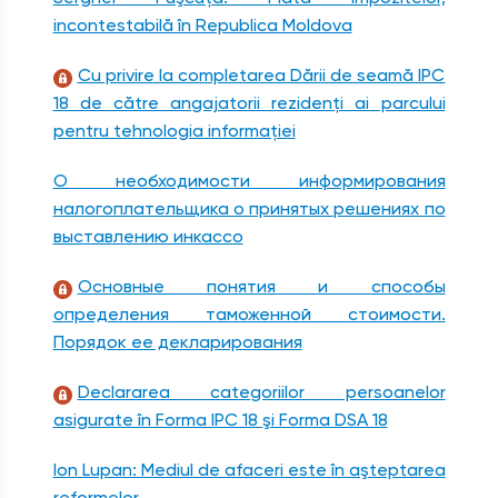
incontestabilă în Republica Moldova
Cu privire la completarea Dării de seamă IPC
18 de către angajatorii rezidenţi ai parcului
pentru tehnologia informaţiei
О необходимости информирования
налогоплательщика о принятых решениях по
выставлению инкассо
Основные понятия и способы
определения таможенной стоимости.
Порядок ее декларирования
Declararea categoriilor persoanelor
asigurate în Forma IPC 18 şi Forma DSA 18
Ion Lupan: Mediul de afaceri este în aşteptarea
reformelor