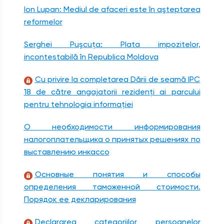
Ion Lupan: Mediul de afaceri este în aşteptarea
reformelor
Serghei Puşcuţa: Plata impozitelor,
incontestabilă în Republica Moldova
Cu privire la completarea Dării de seamă IPC
18 de către angajatorii rezidenţi ai parcului
pentru tehnologia informaţiei
О необходимости информирования
налогоплательщика о принятых решениях по
выставлению инкассо
Основные понятия и способы
определения таможенной стоимости.
Порядок ее декларирования
Declararea categoriilor persoanelor