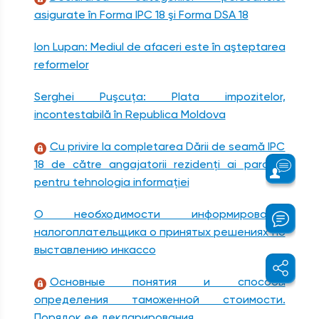
asigurate în Forma IPC 18 şi Forma DSA 18
Ion Lupan: Mediul de afaceri este în aşteptarea
reformelor
Serghei Puşcuţa: Plata impozitelor,
incontestabilă în Republica Moldova
Cu privire la completarea Dării de seamă IPC
18 de către angajatorii rezidenţi ai parcului
pentru tehnologia informaţiei
О необходимости информирования
налогоплательщика о принятых решениях по
выставлению инкассо
Основные понятия и способы
определения таможенной стоимости.
Порядок ее декларирования