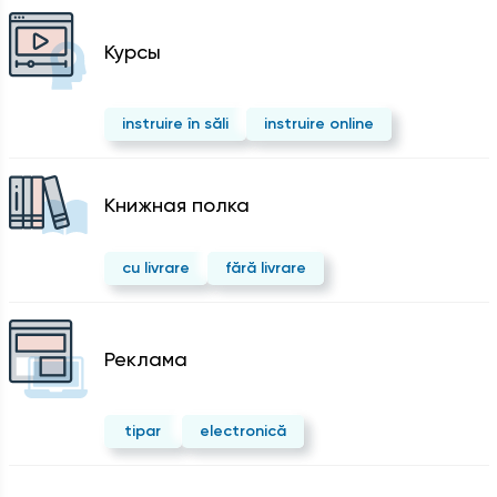
Курсы
instruire în săli
instruire online
Kнижная полка
cu livrare
fără livrare
Реклама
tipar
electronică