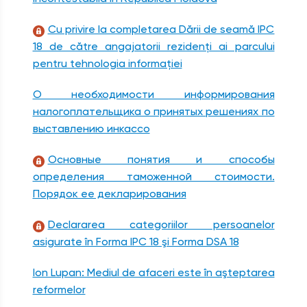
Cu privire la completarea Dării de seamă IPC
18 de către angajatorii rezidenţi ai parcului
pentru tehnologia informaţiei
О необходимости информирования
налогоплательщика о принятых решениях по
выставлению инкассо
Основные понятия и способы
определения таможенной стоимости.
Порядок ее декларирования
Declararea categoriilor persoanelor
asigurate în Forma IPC 18 şi Forma DSA 18
Ion Lupan: Mediul de afaceri este în aşteptarea
reformelor