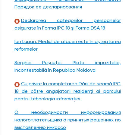
Порядок ее декларирования
Declararea categoriilor persoanelor
asigurate în Forma IPC 18 şi Forma DSA 18
Ion Lupan: Mediul de afaceri este în aşteptarea
reformelor
Serghei Puşcuţa: Plata impozitelor,
incontestabilă în Republica Moldova
Cu privire la completarea Dării de seamă IPC
18 de către angajatorii rezidenţi ai parcului
pentru tehnologia informaţiei
О необходимости информирования
налогоплательщика о принятых решениях по
выставлению инкассо