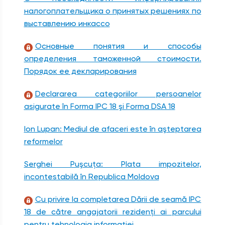
налогоплательщика о принятых решениях по
выставлению инкассо
Основные понятия и способы
определения таможенной стоимости.
Порядок ее декларирования
Declararea categoriilor persoanelor
asigurate în Forma IPC 18 şi Forma DSA 18
Ion Lupan: Mediul de afaceri este în aşteptarea
reformelor
Serghei Puşcuţa: Plata impozitelor,
incontestabilă în Republica Moldova
Cu privire la completarea Dării de seamă IPC
18 de către angajatorii rezidenţi ai parcului
pentru tehnologia informaţiei