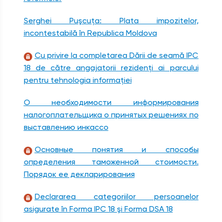
Serghei Puşcuţa: Plata impozitelor,
incontestabilă în Republica Moldova
Cu privire la completarea Dării de seamă IPC
18 de către angajatorii rezidenţi ai parcului
pentru tehnologia informaţiei
О необходимости информирования
налогоплательщика о принятых решениях по
выставлению инкассо
Основные понятия и способы
определения таможенной стоимости.
Порядок ее декларирования
Declararea categoriilor persoanelor
asigurate în Forma IPC 18 şi Forma DSA 18