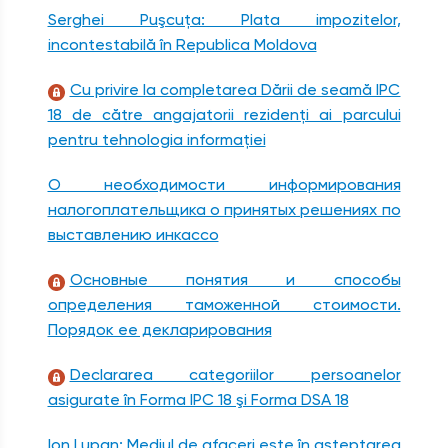
Serghei Puşcuţa: Plata impozitelor,
incontestabilă în Republica Moldova
Cu privire la completarea Dării de seamă IPC
18 de către angajatorii rezidenţi ai parcului
pentru tehnologia informaţiei
О необходимости информирования
налогоплательщика о принятых решениях по
выставлению инкассо
Основные понятия и способы
определения таможенной стоимости.
Порядок ее декларирования
Declararea categoriilor persoanelor
asigurate în Forma IPC 18 şi Forma DSA 18
Ion Lupan: Mediul de afaceri este în aşteptarea