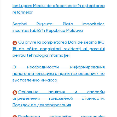
Ion Lupan: Mediul de afaceri este în aşteptarea
reformelor
Serghei Puşcuţa: Plata impozitelor,
incontestabilă în Republica Moldova
Cu privire la completarea Dării de seamă IPC
18 de către angajatorii rezidenţi ai parcului
pentru tehnologia informaţiei
О необходимости информирования
налогоплательщика о принятых решениях по
выставлению инкассо
Основные понятия и способы
определения таможенной стоимости.
Порядок ее декларирования
Declararea categoriilor persoanelor