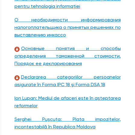
pentru tehnologia informaţiei
О необходимости информирования
налогоплательщика о принятых решениях по
выставлению инкассо
Основные понятия и способы
определения таможенной стоимости.
Порядок ее декларирования
Declararea categoriilor persoanelor
asigurate în Forma IPC 18 şi Forma DSA 18
Ion Lupan: Mediul de afaceri este în aşteptarea
reformelor
Serghei Puşcuţa: Plata impozitelor,
incontestabilă în Republica Moldova