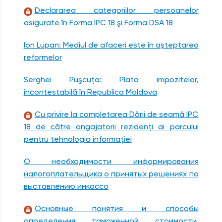
Declararea categoriilor persoanelor
asigurate în Forma IPC 18 şi Forma DSA 18
Ion Lupan: Mediul de afaceri este în aşteptarea
reformelor
Serghei Puşcuţa: Plata impozitelor,
incontestabilă în Republica Moldova
Cu privire la completarea Dării de seamă IPC
18 de către angajatorii rezidenţi ai parcului
pentru tehnologia informaţiei
О необходимости информирования
налогоплательщика о принятых решениях по
выставлению инкассо
Основные понятия и способы
определения таможенной стоимости.