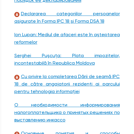
Порядок ее декларирования
Declararea categoriilor persoanelor
asigurate în Forma IPC 18 şi Forma DSA 18
Ion Lupan: Mediul de afaceri este în aşteptarea
reformelor
Serghei Puşcuţa: Plata impozitelor,
incontestabilă în Republica Moldova
Cu privire la completarea Dării de seamă IPC
18 de către angajatorii rezidenţi ai parcului
pentru tehnologia informaţiei
О необходимости информирования
налогоплательщика о принятых решениях по
выставлению инкассо
Основные понятия и способы