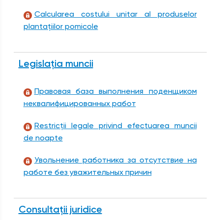
Calcularea costului unitar al produselor
plantațiilor pomicole
Legislația muncii
Правовая база выполнения поденщиком
неквалифицированных работ
Restricţii legale privind efectuarea muncii
de noapte
Увольнение работника за отсутствие на
работе без уважительных причин
Consultații juridice