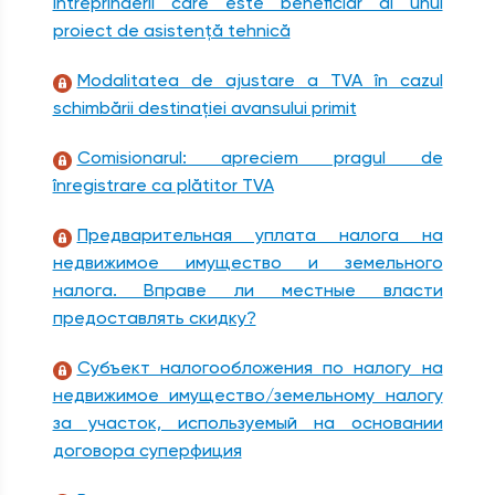
întreprinderii care este beneficiar al unui
proiect de asistență tehnică
Modalitatea de ajustare a TVA în cazul
schimbării destinației avansului primit
Comisionarul: apreciem pragul de
înregistrare ca plătitor TVA
Предварительная уплата налога на
недвижимое имущество и земельного
налога. Вправе ли местные власти
предоставлять скидку?
Субъект налогообложения по налогу на
недвижимое имущество/земельному налогу
за участок, используемый на основании
договора суперфиция