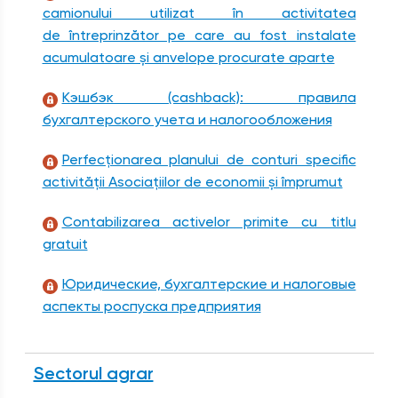
camionului utilizat în activitatea
de întreprinzător pe care au fost instalate
acumulatoare și anvelope procurate aparte
Кэшбэк (cashback): правила
бухгалтерского учета и налогообложения
Perfecționarea planului de conturi specific
activității Asociațiilor de economii și împrumut
Contabilizarea activelor primite cu titlu
gratuit
Юридические, бухгалтерские и налоговые
аспекты роспуска предприятия
Sectorul agrar