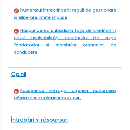
Numerarul întreprinderii: reguli de gestionare
și eliberare, limite impuse
Răspunderea subsidiară față de creditori în
cazul insolvabilității debitorului din culpa
fondatorilor și membrilor organelor de
conducere
Opinii
Косвенные методы оценки налоговых
обязательств физических лиц
Întrebări și răspunsuri