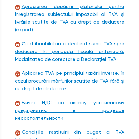
Aprecierea depășirii plafonului pentru
înregistrarea subiectului impozabil al TVA și
livrările scutite de TVA cu drept de deducere
(export)
Contribuabilul nu a declarat suma TVA spre
deducere în perioada fiscală anterioară.
Modalitatea de corectare a Declarației TVA
Aplicarea TVA pe principiul taxării inverse, în
cazul procurării mărfurilor scutite de TVA fără și
cu drept de deducere
Вычет НДС по авансу, уплаченному
предприятию в процессе
несостоятельности
Condițiile restituirii din buget a TVA