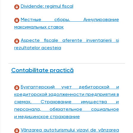
Dividende: regimul fiscal
Местные сборы. Аннулирование
максимальных ставок
Aspecte fiscale aferente inventarierii și
rezultatelor acesteia
Contabilitate practică
Бухгалтерский учет дебиторской и
кредиторской задолженности предприятия в
схемах. Страхование имущества и
персонала, обязательное социальное
и медицинское страхование
Vânzarea autoturismului vizavi de vânzarea