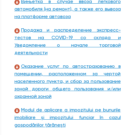
Виньетка в случае ввоза легкового
автомобиля (на ремонт), а также его вывоза
на платформе автовоза
Продажа и распределение экспресс-
тестов на COVID-19 со склада и
Уведомление о начале торговой
деятельности
Оказание услуг по автострахованию в
помещении, расположенном за чертой
населенного пункта, и сбор за пользование
зоной дороги общего пользования и/или
охранной зоной
Modul de aplicare a impozitului pe bunurile
imobiliare și impozitului funciar în cazul
gospodăriilor ţărăneşti