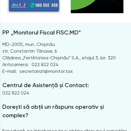
PP „Monitorul Fiscal FISC.MD”
MD-2005, mun. Chișinău
str. Constantin Tănase, 6
Clădirea „Fertilitatea-Chișinău” S.A., etajul 3, bir. 320
Anticamera:
022 822 024
E-mail:
secretariat@monitor.tax
Centrul de Asistență și Contact:
022 822 024
Dorești să obții un răspuns operativ și
complex?
Expediază-ne întrebarea ta și obține răspunsul experților