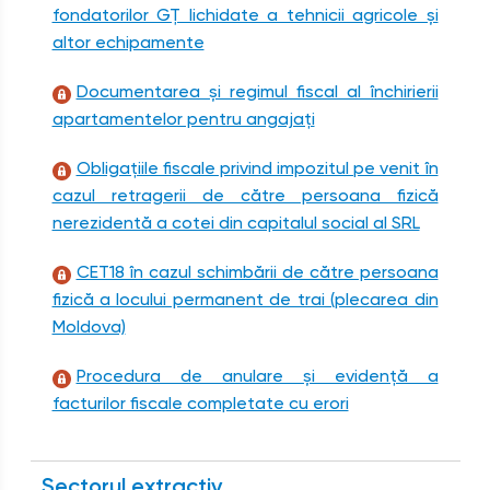
fondatorilor GȚ lichidate a tehnicii agricole și
altor echipamente
Documentarea și regimul fiscal al închirierii
apartamentelor pentru angajați
Obligațiile fiscale privind impozitul pe venit în
cazul retragerii de către persoana fizică
nerezidentă a cotei din capitalul social al SRL
CET18 în cazul schimbării de către persoana
fizică a locului permanent de trai (plecarea din
Moldova)
Procedura de anulare și evidență a
facturilor fiscale completate cu erori
Sectorul extractiv