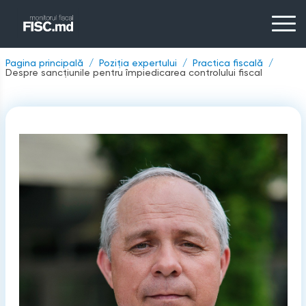
Pagina principală
Poziția expertului
Practica fiscală
Despre sancțiunile pentru împiedicarea controlului fiscal