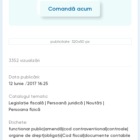
Comandă acum
publicitate: 320x50 px
3352
vizualizări
Data publicării:
12 Iunie /2017 16:25
Catalogul tematic
Legislație fiscală
|
Persoană juridică
|
Noutăți
|
Persoana fizică
Etichete:
functionar public
|
amendă
|
cod contraventional
|
controale
|
organe de drept
|
obligaţii
|
Cod fiscal
|
documente contabile