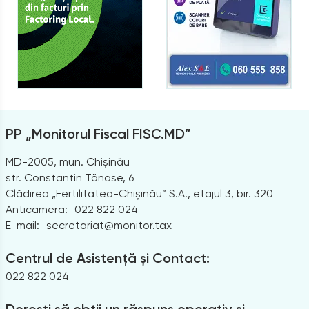
PP „Monitorul Fiscal FISC.MD”
MD-2005, mun. Chișinău
str. Constantin Tănase, 6
Clădirea „Fertilitatea-Chișinău” S.A., etajul 3, bir. 320
Anticamera:
022 822 024
E-mail:
secretariat@monitor.tax
Centrul de Asistență și Contact:
022 822 024
Dorești să obții un răspuns operativ și