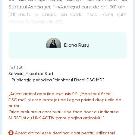
Statutul Asociației. Țin&acirc;nd cont de art. 901 alin.
(31) liniuța a cincea din Codul fiscal, care sunt
obligațiile fiscale ale AO...
Diana Rusu
Instituții:
Serviciul Fiscal de Stat
|
Publicaţia periodică "Monitorul Fiscal FISC.MD"
„Acest articol aparține exclusiv P.P. „Monitorul fiscal
FISC.md” și este protejat de Legea privind drepturile de
autor.
Orice preluare a conținutului se face doar cu indicarea
SURSEI și cu LINK ACTIV către pagina articolului”.
Acest articol este destinat doar pentru utilizatorii