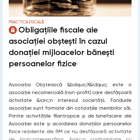
PRACTICA FISCALĂ
Obligațiile fiscale ale
asociației obștești în cazul
donației mijloacelor bănești
persoanelor fizice
Asociația Obștească &bdquo;X&rdquo; este o
asociație necomercială (non-profit) care desfășoară
activitate &icirc;n interesul societății. Fondurile
asociației sunt formate din cotizațiile membrilor săi.
Printre activitățile filantropice și de binefacere ale
Asociației este și acordarea donațiilor persoanelor
fizice rezidente ale RM ce nu desfășoară activitate
de &icirc;ntreprinzător, &icirc;n conformitate cu