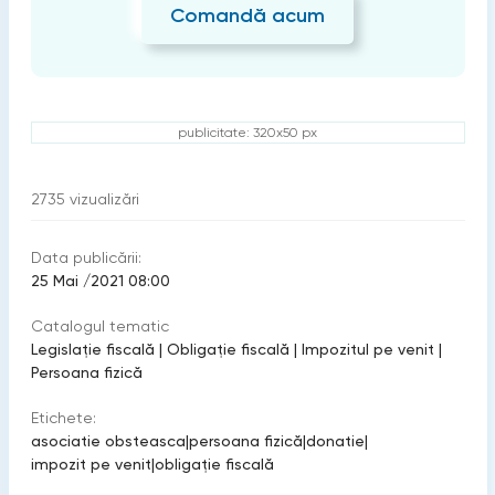
Comandă acum
publicitate: 320x50 px
2735
vizualizări
Data publicării:
25 Mai /2021 08:00
Catalogul tematic
Legislație fiscală
|
Obligație fiscală
|
Impozitul pe venit
|
Persoana fizică
Etichete:
asociatie obsteasca
|
persoana fizică
|
donatie
|
impozit pe venit
|
obligaţie fiscală