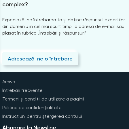
complex?
Expediază-ne întrebarea ta și obține răspunsul experților
din domeniu în cel mai scurt timp, la adresa de e-mail sau
plasat în rubrica „Întrebări și răspunsuri”
Adresează-ne o întrebare
Arhiva
Întrebări frecvente
Termeni și condiții de utilizare a paginii
Politica de confidențialitate
Instrucțiuni pentru ștergerea contului
Abonare la Newsline