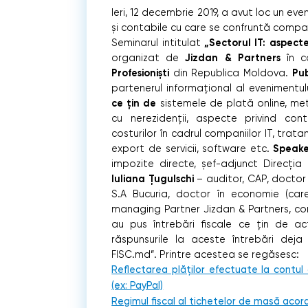
Ieri, 12 decembrie 2019, a avut loc un e
și contabile cu care se confruntă companiil
„Sectorul IT: aspecte 
Seminarul intitulat
Jizdan & Partners
organizat de
în c
Profesioniști
Pub
din Republica Moldova.
partenerul informațional al evenimentulu
ce țin de
sistemele de plată online, met
cu nerezidenții, aspecte privind contabi
costurilor în cadrul companiilor IT, trata
Speaker
export de servicii, software etc.
impozite directe, șef-adjunct Direcţia
Iuliana Țugulschi
– auditor, CAP, docto
S.A Bucuria, doctor în economie (care
managing Partner Jizdan & Partners, cont
au pus întrebări fiscale ce țin de a
răspunsurile la aceste întrebări deja 
FISC.md”. Printre acestea se regăsesc:
Reflectarea plăților efectuate la contul 
(ех: PayPal)
Regimul fiscal al tichetelor de masă acord