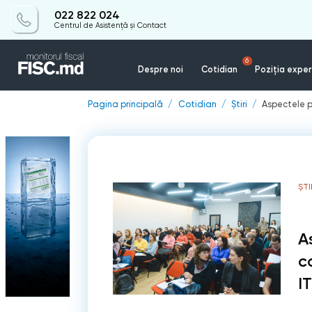
022 822 024
Centrul de Asistență și Contact
6
Despre noi
Cotidian
Poziția exper
Pagina principală
Cotidian
Știri
Aspectele pr
ȘTI
A
c
IT