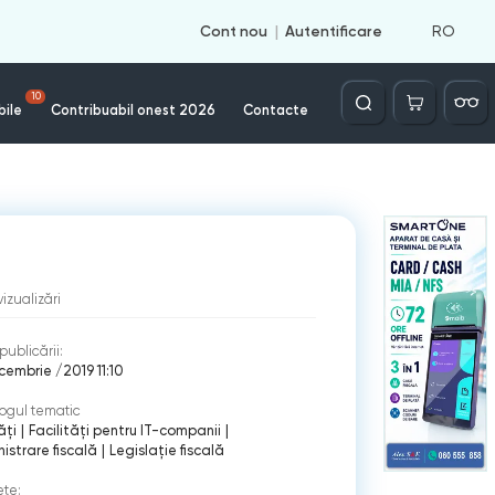
RO
Cont nou
Autentificare
Căutare
10
bile
Contribuabil onest 2026
Contacte
vizualizări
publicării:
cembrie /2019 11:10
ogul tematic
ăți
|
Facilități pentru IT-companii
|
istrare fiscală
|
Legislație fiscală
ete: