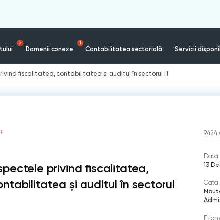
2
1
tului
Domenii conexe
Contabilitatea sectorială
Servicii disponi
ivind fiscalitatea, contabilitatea și auditul în sectorul IT
RI
9424
Data 
13 De
spectele privind fiscalitatea,
ontabilitatea și auditul în sectorul
Catal
Nout
Admin
Etich