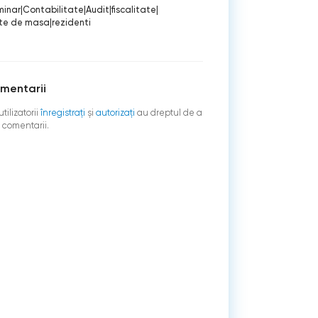
minar
|
Contabilitate
|
Audit
|
fiscalitate
|
ete de masa
|
rezidenti
mentarii
tilizatorii
înregistraţi
şi
autorizați
au dreptul de a
 comentarii.