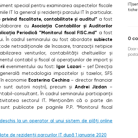
IT
|
se
veniment special pentru examinarea aspectelor fiscale
tich
e IT la general și rezidenții parcului IT în particular.
privind fiscalitate, contabilitate și auditul”
a fost
Asociația Contabililor și Auditorilor
olaborare cu
licația Periodică ”Monitorul fiscal FISC.md”
a fost
0
co
subiecte
i.
În cadrul seminarului au fost abordate
ode netradiționale de încasare, tranzacții netipice
Doar u
lizarea veniturilor, contabilității cheltuielilor și
posta
mentul contabil și fiscal al operațiunilor de import și
ii
Igor Lazari
evenimentului au fost:
– șef Direcția
 generală metodologia impozitelor și taxelor, SFS
Ecaterina Cechina
r în economie
– director financiar
Andrei Jizdan
 sunt autorii noștri), precum și
–
abil-consultant. În cadrul seminarului participanții
ctivitatea sectorul IT. Menționăm că o parte din
sunt publicate pe paginile P.P. ”Monitorul fiscal
deschis la un operator al unui sistem de plăți online
ate de rezidenții parcurilor IT după 1 ianuarie 2020