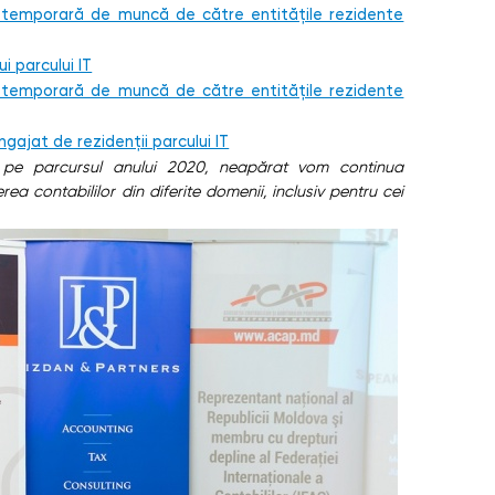
 temporară de muncă de către entităţile rezidente
i parcului IT
 temporară de muncă de către entităţile rezidente
ngajat de rezidenții parcului IT
, pe parcursul anului 2020, neapărat vom continua
rea contabililor din diferite domenii, inclusiv pentru cei