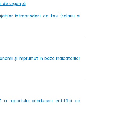
ii de urgență
ților întreprinderii de taxi (salariu și
economii și împrumut în baza indicatorilor
a raportului conducerii entității de