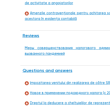
de activitate a angajatorilor
Amenzile contravenționale pentru achitarea sala
acestora în evidenţa contabilă
Reviews
Меры совершенствования налогового админи
вызванного пандемией
Questions and answers
Impozitarea venitului din realizarea de către SRL
Новое в применении подоходного налога (с 20
Dreptul la deducere a cheltuielilor de reprezent