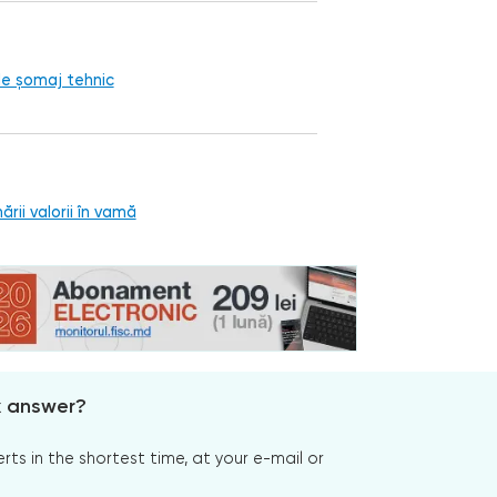
 de șomaj tehnic
rii valorii în vamă
x answer?
s in the shortest time, at your e-mail or