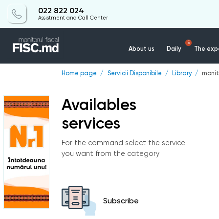
022 822 024
Assistment and Call Center
5
About us
Daily
The expe
Home page
Servicii Disponibile
Library
monit
Availables
services
For the command select the service
you want from the category
Subscribe