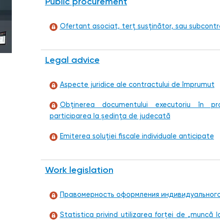
Public procurement
Ofertant asociat, terț susținător, sau subcont
Legal advice
Aspecte juridice ale contractului de împrumut
Obținerea documentului executoriu în proc
participarea la ședința de judecată
Emiterea soluţiei fiscale individuale anticipate
Work legislation
Правомерность оформления индивидуального
Statistica privind utilizarea forţei de „muncă