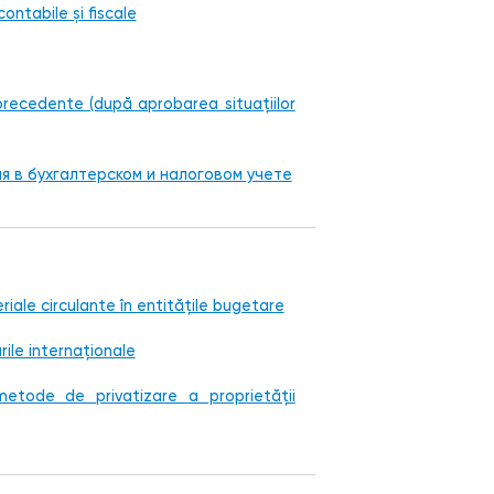
contabile și fiscale
precedente (după aprobarea situațiilor
я в бухгалтерском и налоговом учете
eriale circulante în entitățile bugetare
ile internaționale
 metode de privatizare a proprietății