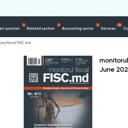
1
1
1
10
rt position
Related section
Accounting sector
Services
Co
orul fiscal FISC.md
monitorul
June
20