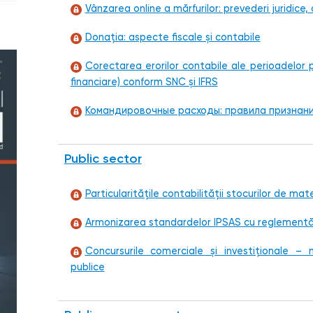
Vânzarea online a mărfurilor: prevederi juridice, 
Donaţia: aspecte fiscale și contabile
Corectarea erorilor contabile ale perioadelor 
financiare) conform SNC și IFRS
Командировочные расходы: правила признани
Public sector
Particularitățile contabilității stocurilor de mat
Armonizarea standardelor IPSAS cu reglementăr
Concursurile comerciale și investiționale –
publice