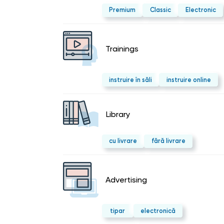
Premium
Classic
Electronic
Trainings
instruire în săli
instruire online
Library
cu livrare
fără livrare
Advertising
tipar
electronică