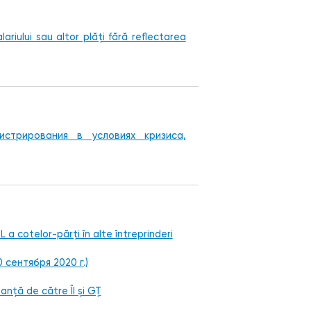
riului sau altor plăţi fără reflectarea
стрирования в условиях кризиса,
 a cotelor-părți în alte întreprinderi
 сентября 2020 г.)
anță de către ÎI și GȚ