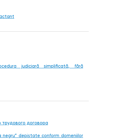
ractant
edura judiciară simplificată, fără
 трудового договора
 la negru” depistate conform domeniilor