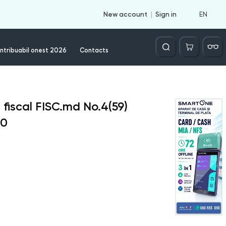
EN
New account
Sign in
Căutare
ntribuabil onest 2026
Contacts
 fiscal FISC.md
No.
4(59)
20