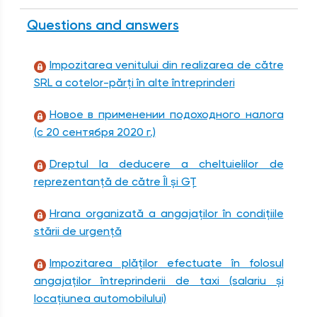
Questions and answers
Impozitarea venitului din realizarea de către
SRL a cotelor-părți în alte întreprinderi
Новое в применении подоходного налога
(с 20 сентября 2020 г.)
Dreptul la deducere a cheltuielilor de
reprezentanță de către ÎI și GȚ
Hrana organizată a angajaților în condițiile
stării de urgență
Impozitarea plăților efectuate în folosul
angajaților întreprinderii de taxi (salariu și
locațiunea automobilului)