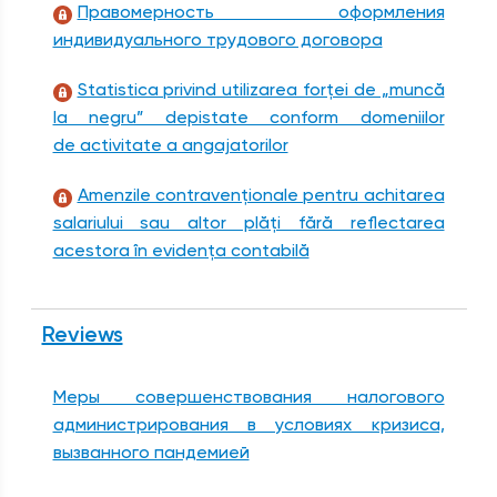
Правомерность оформления
индивидуального трудового договора
Statistica privind utilizarea forţei de „muncă
la negru” depistate conform domeniilor
de activitate a angajatorilor
Amenzile contravenționale pentru achitarea
salariului sau altor plăţi fără reflectarea
acestora în evidenţa contabilă
Reviews
Меры совершенствования налогового
администрирования в условиях кризиса,
вызванного пандемией