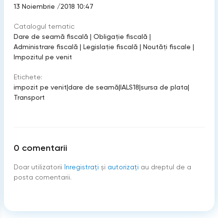
13 Noiembrie /2018 10:47
Catalogul tematic
Dare de seamă fiscală
|
Obligație fiscală
|
Administrare fiscală
|
Legislație fiscală
|
Noutăți fiscale
|
Impozitul pe venit
Etichete:
impozit pe venit
|
dare de seamă
|
IALS18
|
sursa de plata
|
Transport
0
comentarii
Doar utilizatorii
înregistraţi
şi
autorizați
au dreptul de a
posta comentarii.