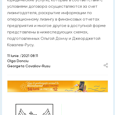
условиями договора осуществляются за счет
лизингодателя, раскрытие информации по
операционному лизингу в финансовых отчетах
предприятия и многое другое в доступной форме
представлены в нижеследующих схемах,
подготовленных Ольгой Дончу и Джеорджетой
Ковалев-Русу.
11 Iunie /2021 08:11
Olga Donciu
Georgeta Covaliov-Rusu