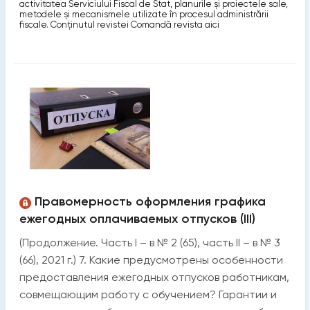
activitatea Serviciului Fiscal de Stat, planurile şi proiectele sale,
metodele şi mecanismele utilizate în procesul administrării
fiscale. Conținutul revistei Comandă revista aici
Правомерность оформления графика
ежегодных оплачиваемых отпусков (III)
(Продолжение. Часть I – в № 2 (65), часть II – в № 3
(66), 2021 г.) 7. Какие предусмотрены особенности
предоставления ежегодных отпусков работникам,
совмещающим работу с обучением? Гарантии и