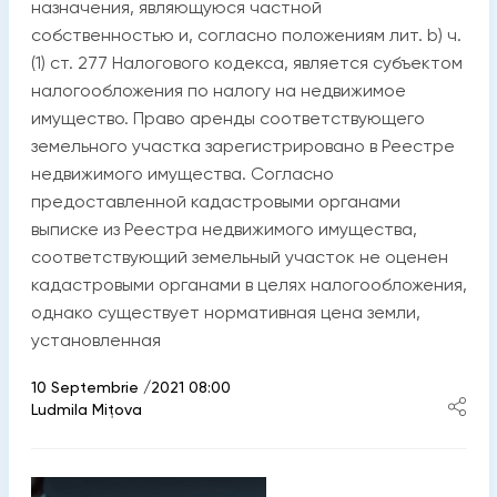
назначения, являющуюся частной
собственностью и, согласно положениям лит. b) ч.
(1) ст. 277 Налогового кодекса, является субъектом
налогообложения по налогу на недвижимое
имущество. Право аренды соответствующего
земельного участка зарегистрировано в Реестре
недвижимого имущества. Согласно
предоставленной кадастровыми органами
выписке из Реестра недвижимого имущества,
соответствующий земельный участок не оценен
кадастровыми органами в целях налогообложения,
однако существует нормативная цена земли,
установленная
10 Septembrie /2021 08:00
Ludmila Mițova