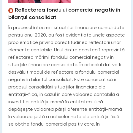
Reflectarea fondului comercial negativ în
bilanțul consolidat
În procesul întocmirii situațiilor financiare consolidate
pentru anul 2020, au fost evidențiate unele aspecte
problematice privind corectitudinea reflectării unor
elemente contabile. Unul dintre acestea îl reprezintă
reflectarea mărimii fondului comercial negativ în
situațiile financiare consolidate. În articolul dat va fi
dezvăluit modul de reflectare a fondului comercial
negativ în bilanțul consolidat. Este cunoscut că în
procesul consolidării situațiilor financiare ale
entității-fiică, în cazul în care valoarea contabilă a
investiției entității-mamă în entitatea-fiică
depăşeşte valoarea părții aferente entității-mamă
în valoarea justă a activelor nete ale entității-fiică
se obține fondul comercial pozitiv care, în