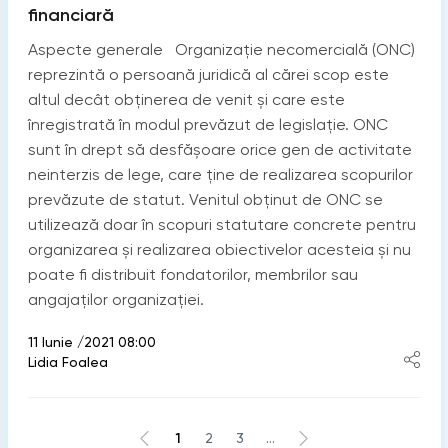
financiară
Aspecte generale Organizație necomercială (ONC)
reprezintă o persoană juridică al cărei scop este
altul decât obţinerea de venit şi care este
înregistrată în modul prevăzut de legislaţie. ONC
sunt în drept să desfăşoare orice gen de activitate
neinterzis de lege, care ţine de realizarea scopurilor
prevăzute de statut. Venitul obţinut de ONC se
utilizează doar în scopuri statutare concrete pentru
organizarea şi realizarea obiectivelor acesteia şi nu
poate fi distribuit fondatorilor, membrilor sau
angajaților organizației.
11 Iunie /2021 08:00
Lidia Foalea
1
2
3
...