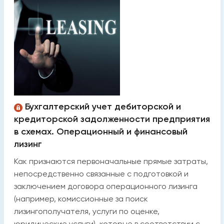
Бухгалтерский учет дебиторской и
кредиторской задолженности предприятия
в схемах. Операционный и финансовый
лизинг
Как признаются первоначальные прямые затраты,
непосредственно связанные с подготовкой и
заключением договора операционного лизинга
(например, комиссионные за поиск
лизингополучателя, услуги по оценке,
юридические услуги), которые в соответствии с