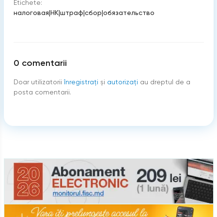
Etichete:
налоговая
|
НК
|
штраф
|
сбор
|
обязательство
0
comentarii
Doar utilizatorii
înregistraţi
şi
autorizați
au dreptul de a
posta comentarii.