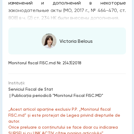
изменений и дополнений в некоторые
законодательные акты (МО, 2017 г., № 464-470, ст.
808) в ч. (2) ст. 234 НК были внесены дополнения.
Victoria Belous
Monitorul fiscal FISC.md Nr. 2(43)2018
Instituții:
Serviciul Fiscal de Stat
|
Publicaţia periodică "Monitorul Fiscal FISC.MD"
„Acest articol aparține exclusiv P.P. „Monitorul fiscal
FISC.md” și este protejat de Legea privind drepturile de
autor.
Orice preluare a conținutului se face doar cu indicarea
SURSEI și cu LINK ACTIV către pagina articolului”.